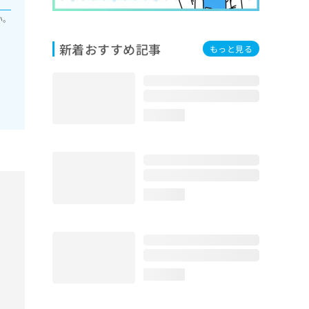
い。
新着おすすめ記事
もっと見る
loading...
loading...
loading...