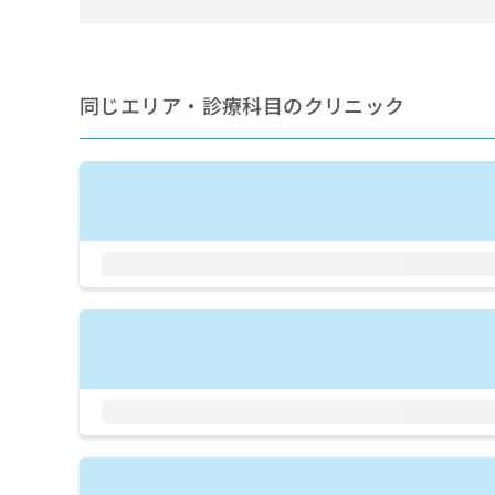
せ
こち
ち
らは
は
マイ
こ
ら
ナビ
ち
クリ
ら
ニッ
同じエリア・診療科目のクリニック
クナ
広
ビサ
広
資
イト
告
告
への
料
出
出
お問
の
稿
合せ
稿
ご
の
フォ
の
請
お
ーム
お
求
問
とな
問
りま
は
い
い
す。
こ
合
合
クリ
ち
わ
ニッ
わ
ら
せ
クの
せ
は
予
は
約・
こ
こ
無
症状
ち
ち
のご
料
ら
相談
ら
情
など
報
はで