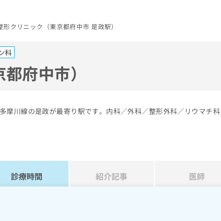
整形クリニック（東京都府中市 是政駅）
ン科
京都府中市）
多摩川線の是政が最寄り駅です。内科／外科／整形外科／リウマチ科
診療時間
紹介記事
医師