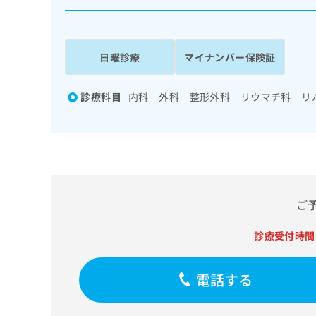
係
ク
者
リ
の
ニ
ッ
方
日曜診療
マイナンバー保険証
ク
は
ナ
こ
ビ
診療科目
内科 外科 整形外科 リウマチ科 リ
ち
に
関
ら
す
る
お
広
広
問
告
告
い
ご
出
代
合
稿
わ
理
の
診療受付時間
せ
店
お
は
の
問
こ
電話する
い
方
ち
合
ら
は
わ
こ