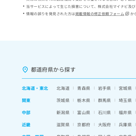
ち
み
当サービスによって生じた損害について、株式会社マイナビ及び
ら
は
情報の誤りを発見された方は
掲載情報の修正依頼フォーム
か
こ
ち
そ
ら
の
他
の
お
問
い
都道府県から探す
合
わ
せ
北海道
・
東北
北海道
青森県
岩手県
宮城県
は
こ
関東
茨城県
栃木県
群馬県
埼玉県
ち
ら
中部
新潟県
富山県
石川県
福井県
近畿
滋賀県
京都府
大阪府
兵庫県