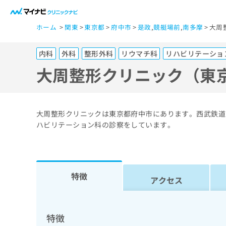
一
ホーム
関東
東京都
府中市
是政
,
競艇場前
,
南多摩
大周
般
ユ
内科
外科
整形外科
リウマチ科
リハビリテーショ
ー
ザ
大周整形クリニック（東
ー
の
方
大周整形クリニックは東京都府中市にあります。西武鉄道
は
ハビリテーション科の診察をしています。
こ
ち
ら
特徴
アクセス
医
マ
療
イ
ナ
関
特徴
ビ