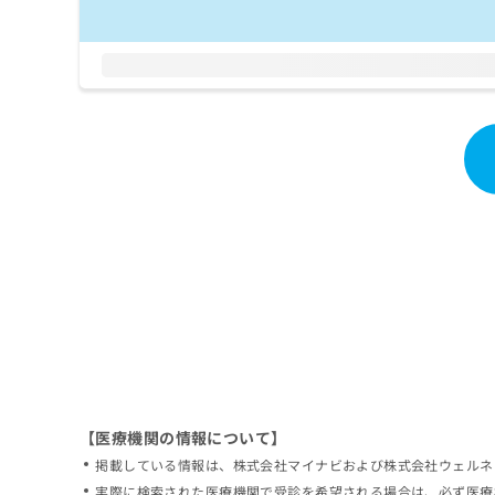
拡
資
きま
充
料
せん
の
ので
の
ご了
お
ご
承く
申
請
ださ
し
求
い。
込
は
み
こ
は
ち
こ
ら
ち
ら
無
料
掲
情
載
報
情
拡
報
充
の
の
修
お
【医療機関の情報について】
正
申
掲載している情報は、株式会社マイナビおよび株式会社ウェルネ
は
し
こ
実際に検索された医療機関で受診を希望される場合は、必ず医療
込