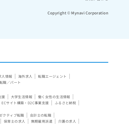
Copyright © Mynavi Corporation
求人情報
海外求人
転職エージェント
転職／パート
支援
大学生活情報
働く女性の生活情報
ECサイト構築・D2C事業支援
ふるさと納税
ゼクティブ転職
会計士の転職
保育士の求人
無期雇用派遣
介護の求人