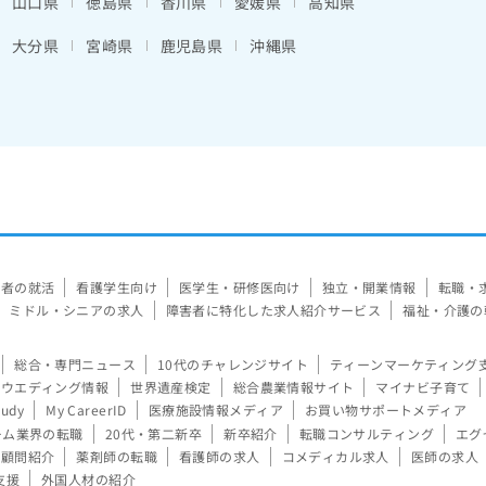
山口県
徳島県
香川県
愛媛県
高知県
大分県
宮崎県
鹿児島県
沖縄県
験者の就活
看護学生向け
医学生・研修医向け
独立・開業情報
転職・
ミドル・シニアの求人
障害者に特化した求人紹介サービス
福祉・介護の
総合・専門ニュース
10代のチャレンジサイト
ティーンマーケティング
ウエディング情報
世界遺産検定
総合農業情報サイト
マイナビ子育て
tudy
My CareerID
医療施設情報メディア
お買い物サポートメディア
ーム業界の転職
20代・第二新卒
新卒紹介
転職コンサルティング
エグ
顧問紹介
薬剤師の転職
看護師の求人
コメディカル求人
医師の求人
支援
外国人材の紹介