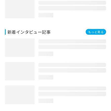
loading...
新着インタビュー記事
もっと見る
loading...
loading...
loading...