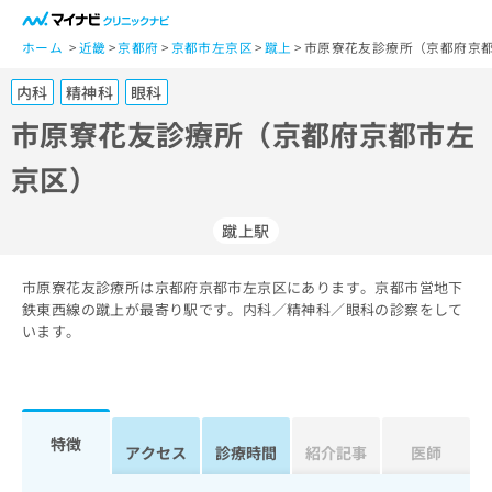
一
般
ホーム
近畿
京都府
京都市左京区
蹴上
市原寮花友診療所（京都府京都
ユ
内科
精神科
眼科
ー
ザ
市原寮花友診療所（京都府京都市左
ー
京区）
の
方
は
蹴上駅
こ
ち
市原寮花友診療所は京都府京都市左京区にあります。京都市営地下
ら
鉄東西線の蹴上が最寄り駅です。内科／精神科／眼科の診察をして
います。
医
マ
療
イ
関
ナ
係
ビ
者
ク
特徴
アクセス
診療時間
紹介記事
医師
の
リ
方
ニ