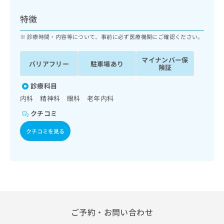
ッ
は
ク
こ
特徴
ナ
ち
ビ
診療時間・内容等について、事前に必ず医療機関にご確認ください。
ら
に
関
マイナンバー保
広
バリアフリー
駐車場あり
す
広
険証
告
る
告
代
お
診療科目
出
理
問
稿
内科 精神科 眼科 老年内科
店
い
の
クチコミ
合
の
お
わ
方
問
クチコミを見る
せ
い
は
は
合
こ
こ
わ
ち
ち
せ
ら
ら
は
こ
こち
ち
広
らは
広
ら
告
ご予約・お問い合わせ
マイ
告
出
ナビ