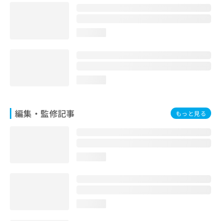
お
問
い
loading...
合
わ
せ
は
こ
loading...
ち
ら
編集・監修記事
もっと見る
loading...
loading...