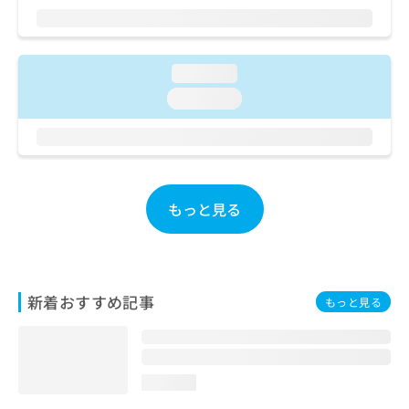
ご了
ら
み
承く
は
ださ
こ
無
い。
ち
料
loading...
ら
情
loading...
報
拡
掲
充
載
の
情
お
報
申
の
もっと見る
し
修
込
正
み
は
は
こ
こ
ち
新着おすすめ記事
もっと見る
ち
ら
ら
そ
の
loading...
他
の