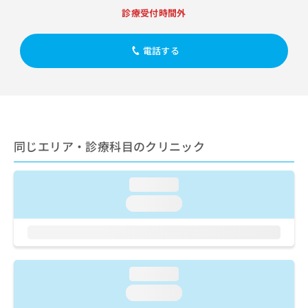
出
稿
クリ
資
診療受付時間外
稿
ニッ
の
料
クナ
の
お
の
ビサ
お
問
ご
電話する
イト
問
い
請
への
い
合
お問
求
合
合せ
わ
は
フォ
わ
せ
こ
ーム
せ
は
ち
とな
は
こ
ら
りま
こ
ち
同じエリア・診療科目のクリニック
す。
ち
ら
クリ
無
ら
ニッ
料
クの
loading...
資
情
予
料
loading...
報
約・
の
症状
拡
のご
ご
充
相談
請
の
など
求
お
はで
は
申
loading...
きま
こ
せん
し
loading...
ので
ち
込