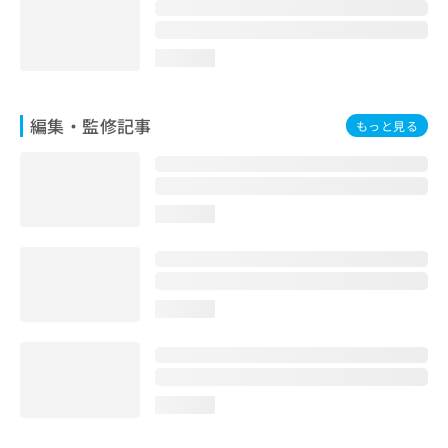
お
問
い
loading...
合
わ
せ
編集・監修記事
もっと見る
は
こ
ち
ら
loading...
loading...
loading...