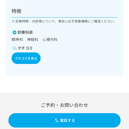
ッ
は
ク
こ
特徴
ナ
ち
ビ
診療時間・内容等について、事前に必ず医療機関にご確認ください。
ら
に
関
診療科目
広
す
広
精神科 神経科 心療内科
告
る
告
代
クチコミ
お
出
理
問
稿
クチコミを見る
店
い
の
合
の
お
わ
方
問
せ
い
は
は
合
こ
こ
わ
ち
ち
せ
ら
ら
は
ご予約・お問い合わせ
こ
こち
ち
広
らは
広
ら
告
電話する
マイ
告
出
ナビ