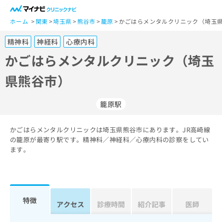
一
般
ホーム
関東
埼玉県
熊谷市
籠原
かごはらメンタルクリニック（埼玉県
ユ
精神科
神経科
心療内科
ー
ザ
かごはらメンタルクリニック（埼玉
ー
県熊谷市）
の
方
は
籠原駅
こ
ち
かごはらメンタルクリニックは埼玉県熊谷市にあります。JR高崎線
ら
の籠原が最寄り駅です。精神科／神経科／心療内科の診察をしてい
ます。
医
マ
療
イ
関
ナ
係
ビ
者
ク
特徴
アクセス
診療時間
紹介記事
医師
の
リ
方
ニ