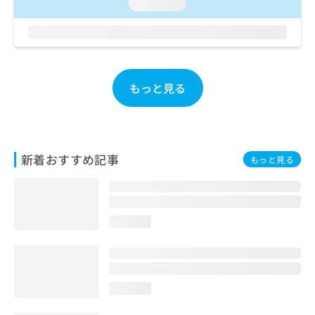
ご了
loading...
ら
み
承く
は
ださ
こ
無
い。
ち
料
ら
情
報
もっと見る
拡
掲
充
載
の
情
お
報
申
の
新着おすすめ記事
もっと見る
し
修
込
正
み
は
は
こ
こ
ち
loading...
ち
ら
ら
そ
の
loading...
他
の