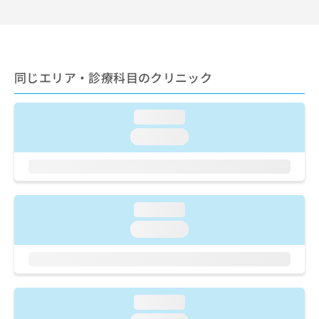
出
稿
クリ
資
稿
ニッ
の
料
クナ
の
お
の
ビサ
お
問
ご
イト
問
い
請
への
い
同じエリア・診療科目のクリニック
合
お問
求
合
合せ
わ
は
フォ
わ
せ
こ
ーム
loading...
せ
は
ち
とな
は
こ
ら
loading...
りま
こ
ち
す。
ち
ら
クリ
無
ら
ニッ
料
クの
資
情
予
loading...
料
報
約・
の
症状
拡
loading...
のご
ご
充
相談
請
の
など
求
お
はで
は
申
きま
こ
せん
し
loading...
ので
ち
込