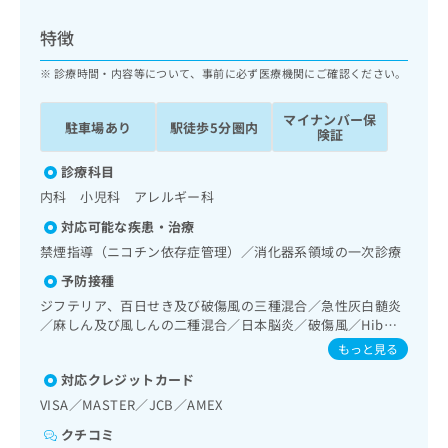
ッ
は
ク
こ
特徴
ナ
ち
ビ
診療時間・内容等について、事前に必ず医療機関にご確認ください。
ら
に
関
マイナンバー保
広
駐車場あり
駅徒歩5分圏内
す
広
険証
告
る
告
代
お
診療科目
出
理
問
稿
内科 小児科 アレルギー科
店
い
の
対応可能な疾患・治療
合
の
お
わ
禁煙指導（ニコチン依存症管理）／消化器系領域の一次診療
方
問
せ
い
は
予防接種
は
合
こ
ジフテリア、百日せき及び破傷風の三種混合／急性灰白髄炎
こ
わ
ち
／麻しん及び風しんの二種混合／日本脳炎／破傷風／Hib感
ち
せ
ら
染症／小児の肺炎球菌感染症／水痘／インフルエンザ／成人
もっと見る
ら
は
の肺炎球菌感染症／おたふくかぜ／B型肝炎／狂犬病／ロタ
こ
対応クレジットカード
ウイルス感染症
こち
ち
広
VISA／MASTER／JCB／AMEX
らは
広
ら
告
マイ
告
クチコミ
出
ナビ