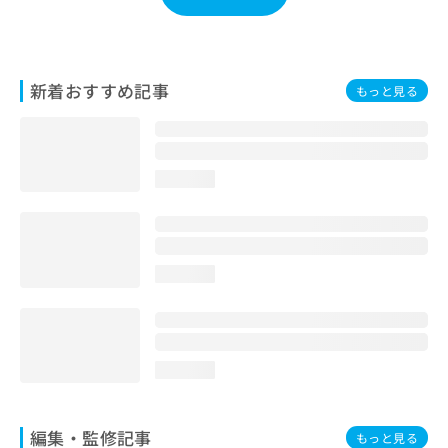
お
問
い
合
新着おすすめ記事
もっと見る
わ
せ
は
こ
ち
loading...
ら
loading...
loading...
編集・監修記事
もっと見る