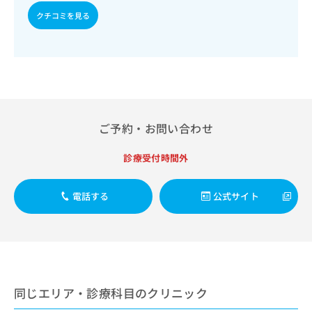
出
稿
クリ
資
クチコミを見る
稿
ニッ
の
料
クナ
の
お
の
ビサ
お
問
ご
イト
問
い
請
への
い
合
お問
求
合
合せ
わ
は
フォ
わ
せ
こ
ーム
せ
は
ち
とな
ご予約・お問い合わせ
は
こ
ら
りま
こ
ち
す。
ち
診療受付時間外
ら
クリ
無
ら
ニッ
料
クの
資
情
予
電話する
公式サイト
料
報
約・
の
症状
拡
のご
ご
充
相談
請
の
など
求
お
はで
は
申
きま
こ
せん
同じエリア・診療科目のクリニック
し
ので
ち
込