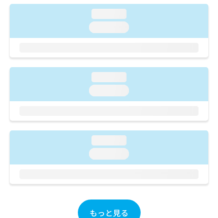
ご了
ら
み
承く
loading...
は
ださ
こ
無
い。
loading...
ち
料
ら
情
報
拡
掲
充
載
loading...
の
情
loading...
お
報
申
の
し
修
込
正
み
は
loading...
は
こ
こ
ち
loading...
ち
ら
ら
そ
の
他
もっと見る
の