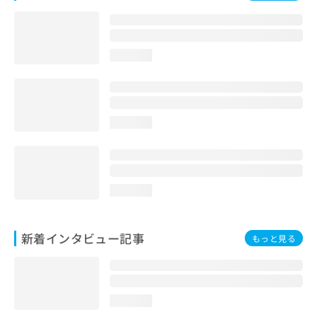
loading...
loading...
loading...
新着インタビュー記事
もっと見る
loading...