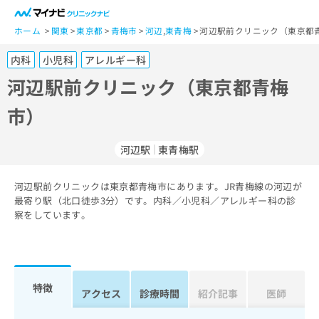
一
般
ホーム
関東
東京都
青梅市
河辺
,
東青梅
河辺駅前クリニック（東京都青
ユ
内科
小児科
アレルギー科
ー
ザ
河辺駅前クリニック（東京都青梅
ー
市）
の
方
は
河辺駅
東青梅駅
こ
ち
河辺駅前クリニックは東京都青梅市にあります。JR青梅線の河辺が
ら
最寄り駅（北口徒歩3分）です。内科／小児科／アレルギー科の診
察をしています。
医
マ
療
イ
関
ナ
係
ビ
者
ク
特徴
アクセス
診療時間
紹介記事
医師
の
リ
方
ニ