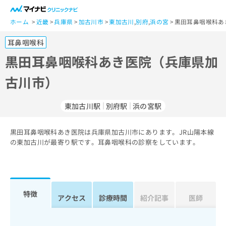
一
般
ホーム
近畿
兵庫県
加古川市
東加古川
,
別府
,
浜の宮
黒田耳鼻咽喉科あ
ユ
耳鼻咽喉科
ー
ザ
黒田耳鼻咽喉科あき医院（兵庫県加
ー
古川市）
の
方
は
東加古川駅
別府駅
浜の宮駅
こ
ち
黒田耳鼻咽喉科あき医院は兵庫県加古川市にあります。JR山陽本線
ら
の東加古川が最寄り駅です。耳鼻咽喉科の診察をしています。
医
マ
療
イ
関
ナ
係
ビ
特徴
アクセス
診療時間
紹介記事
医師
者
ク
の
リ
方
ニ