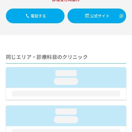
出
稿
クリ
資
稿
ニッ
の
料
クナ
の
お
の
電話する
公式サイト
ビサ
お
問
ご
イト
問
い
請
への
い
合
お問
求
合
合せ
わ
は
フォ
わ
せ
こ
ーム
せ
は
ち
とな
は
こ
同じエリア・診療科目のクリニック
ら
りま
こ
ち
す。
ち
ら
クリ
無
ら
ニッ
loading...
料
クの
資
loading...
情
予
料
報
約・
の
症状
拡
のご
ご
充
相談
請
の
など
求
お
loading...
はで
は
申
きま
loading...
こ
せん
し
ので
ち
込