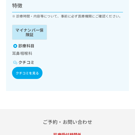
ッ
は
特徴
ク
こ
ナ
診療時間・内容等について、事前に必ず医療機関にご確認ください。
ち
ビ
ら
に
マイナンバー保
関
険証
広
す
広
告
る
診療科目
告
代
お
出
耳鼻咽喉科
理
問
稿
クチコミ
店
い
の
合
の
お
クチコミを見る
わ
方
問
せ
い
は
は
合
こ
こ
わ
ち
ち
せ
ら
ら
は
こ
こち
ち
広
ご予約・お問い合わせ
らは
広
ら
告
マイ
告
出
ナビ
診療受付時間外