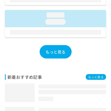
ご了
ら
み
承く
は
ださ
こ
無
い。
loading...
ち
料
loading...
ら
情
報
拡
掲
充
載
の
情
お
報
もっと見る
申
の
し
修
込
正
み
は
は
こ
新着おすすめ記事
もっと見る
こ
ち
ち
ら
ら
そ
loading...
の
他
の