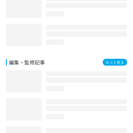
お
問
loading...
い
合
わ
せ
は
loading...
こ
ち
ら
編集・監修記事
もっと見る
loading...
loading...