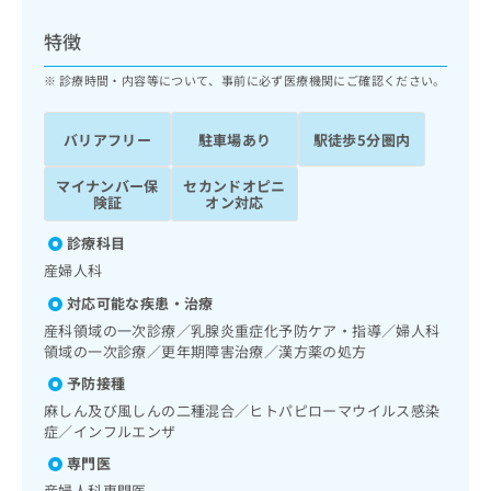
ッ
は
ク
こ
特徴
ナ
ち
ビ
診療時間・内容等について、事前に必ず医療機関にご確認ください。
ら
に
関
広
バリアフリー
駐車場あり
駅徒歩5分圏内
す
広
告
る
告
代
マイナンバー保
セカンドオピニ
お
出
険証
オン対応
理
問
稿
店
い
の
診療科目
合
の
お
産婦人科
わ
方
問
せ
い
は
対応可能な疾患・治療
は
合
こ
産科領域の一次診療／乳腺炎重症化予防ケア・指導／婦人科
こ
わ
ち
領域の一次診療／更年期障害治療／漢方薬の処方
ち
せ
ら
予防接種
ら
は
こ
麻しん及び風しんの二種混合／ヒトパピローマウイルス感染
こち
ち
症／インフルエンザ
広
らは
広
ら
告
マイ
専門医
告
出
ナビ
産婦人科専門医