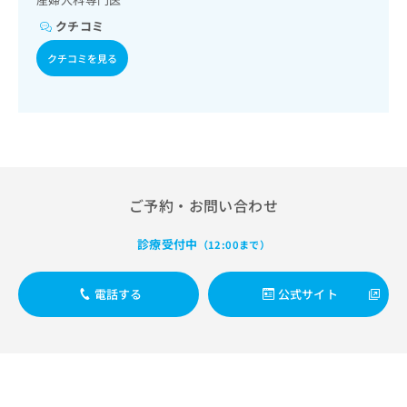
出
稿
クリ
資
稿
ニッ
の
クチコミ
料
クナ
の
お
の
ビサ
クチコミを見る
お
問
ご
イト
問
い
請
への
い
合
お問
求
合
合せ
わ
は
フォ
わ
せ
こ
ーム
せ
は
ち
とな
は
こ
ら
りま
こ
ち
す。
ご予約・お問い合わせ
ち
ら
クリ
無
ら
ニッ
料
クの
診療受付中
（12:00まで）
資
情
予
料
報
約・
の
症状
拡
電話する
公式サイト
のご
ご
充
相談
請
の
など
求
お
はで
は
申
きま
こ
せん
し
ので
ち
込