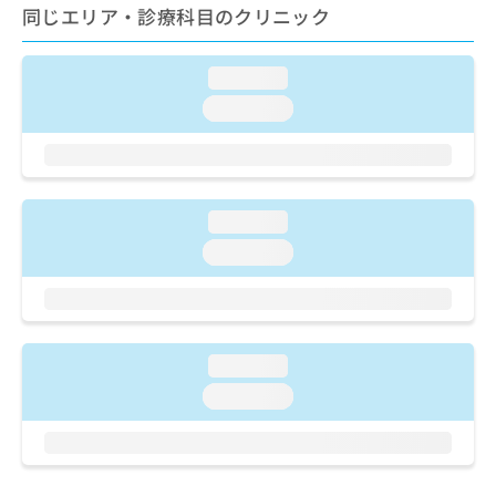
ご了
ら
み
同じエリア・診療科目のクリニック
承く
は
ださ
こ
無
い。
ち
loading...
料
ら
情
loading...
報
拡
掲
充
載
の
情
お
報
loading...
申
の
loading...
し
修
込
正
み
は
は
こ
こ
ち
loading...
ち
ら
ら
loading...
そ
の
他
の