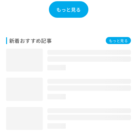
お
もっと見る
問
い
合
わ
せ
新着おすすめ記事
は
もっと見る
こ
ち
ら
loading...
loading...
loading...