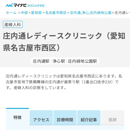
一
般
ホーム
中部
愛知県
名古屋市西区
庄内通
,
浄心
,
庄内緑地公園
庄内通レ
ユ
産婦人科
ー
ザ
庄内通レディースクリニック（愛知
ー
県名古屋市西区）
の
方
は
庄内通駅
浄心駅
庄内緑地公園駅
こ
ち
庄内通レディースクリニックは愛知県名古屋市西区にあります。名
ら
古屋市営地下鉄鶴舞線の庄内通が最寄り駅（1番出口徒歩2分）で
す。産婦人科の診察をしています。
医
マ
療
イ
関
ナ
係
ビ
者
ク
特徴
アクセス
診療時間
紹介記事
医師
の
リ
方
ニ