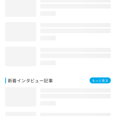
loading...
loading...
loading...
新着インタビュー記事
もっと見る
loading...