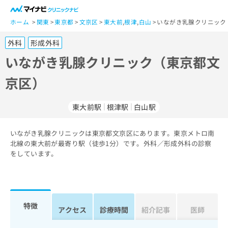
一
般
ホーム
関東
東京都
文京区
東大前
,
根津
,
白山
いながき乳腺クリニック
ユ
外科
形成外科
ー
ザ
いながき乳腺クリニック（東京都文
ー
京区）
の
方
は
東大前駅
根津駅
白山駅
こ
ち
いながき乳腺クリニックは東京都文京区にあります。東京メトロ南
ら
北線の東大前が最寄り駅（徒歩1分）です。外科／形成外科の診察
をしています。
医
マ
療
イ
関
ナ
係
ビ
者
ク
特徴
アクセス
診療時間
紹介記事
医師
の
リ
方
ニ