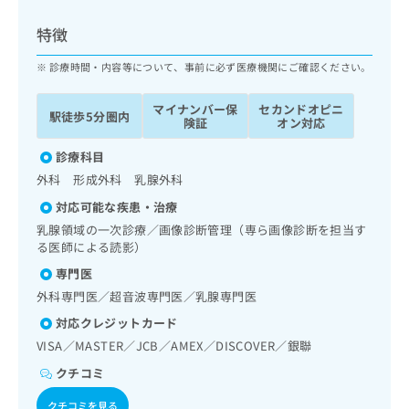
ッ
は
ク
こ
特徴
ナ
ち
ビ
診療時間・内容等について、事前に必ず医療機関にご確認ください。
ら
に
関
マイナンバー保
セカンドオピニ
広
駅徒歩5分圏内
す
広
険証
オン対応
告
る
告
代
お
診療科目
出
理
問
稿
外科 形成外科 乳腺外科
店
い
の
対応可能な疾患・治療
合
の
お
わ
乳腺領域の一次診療／画像診断管理（専ら画像診断を担当す
方
問
せ
る医師による読影）
い
は
は
合
こ
専門医
こ
わ
ち
外科専門医／超音波専門医／乳腺専門医
ち
せ
ら
ら
は
対応クレジットカード
こ
VISA／MASTER／JCB／AMEX／DISCOVER／銀聯
こち
ち
広
らは
クチコミ
広
ら
告
マイ
告
出
ナビ
クチコミを見る