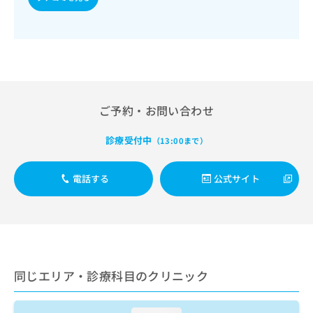
出
稿
クリ
資
稿
ニッ
の
料
クナ
の
お
の
ビサ
お
問
ご
イト
問
い
請
への
い
合
お問
求
合
合せ
わ
は
フォ
わ
せ
こ
ご予約・お問い合わせ
ーム
せ
は
ち
とな
は
こ
ら
りま
診療受付中
（13:00まで）
こ
ち
す。
ち
ら
クリ
無
ら
ニッ
電話する
公式サイト
料
クの
資
情
予
料
報
約・
の
症状
拡
のご
ご
充
相談
請
の
など
求
お
はで
同じエリア・診療科目のクリニック
は
申
きま
こ
せん
し
ので
ち
込