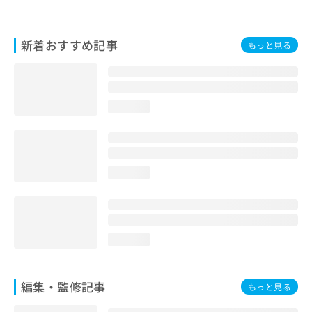
お
問
い
新着おすすめ記事
もっと見る
合
わ
せ
は
こ
loading...
ち
ら
loading...
loading...
編集・監修記事
もっと見る