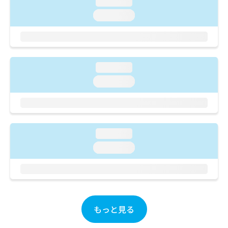
loading...
ご了
ら
み
承く
は
loading...
ださ
こ
無
い。
ち
料
ら
情
報
loading...
拡
掲
充
載
loading...
の
情
お
報
申
の
し
修
込
正
loading...
み
は
loading...
は
こ
こ
ち
ち
ら
ら
そ
の
もっと見る
他
の