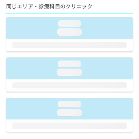
ご了
ら
み
同じエリア・診療科目のクリニック
承く
は
ださ
こ
無
い。
ち
料
loading...
ら
情
loading...
報
拡
掲
充
載
の
情
お
報
loading...
申
の
し
loading...
修
込
正
み
は
は
こ
こ
ち
ち
loading...
ら
ら
loading...
そ
の
他
の