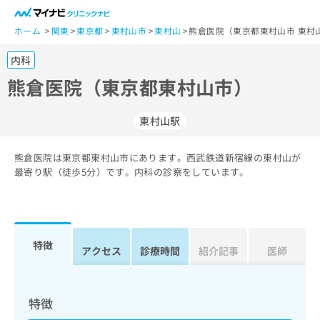
一
般
ホーム
関東
東京都
東村山市
東村山
熊倉医院（東京都東村山市 東村
ユ
内科
ー
ザ
熊倉医院（東京都東村山市）
ー
の
東村山駅
方
は
こ
熊倉医院は東京都東村山市にあります。西武鉄道新宿線の東村山が
最寄り駅（徒歩5分）です。内科の診察をしています。
ち
ら
医
マ
療
イ
特徴
アクセス
診療時間
紹介記事
医師
関
ナ
係
ビ
者
ク
の
リ
特徴
方
ニ