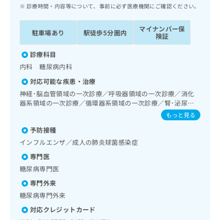
ッ
は
診療時間・内容等について、事前に必ず医療機関にご確認ください。
ク
こ
ナ
ち
マイナンバー保
駐車場あり
駅徒歩5分圏内
ビ
険証
ら
に
関
診療科目
広
す
広
内科 糖尿病内科
告
る
告
代
対応可能な疾患・治療
お
出
理
問
神経･脳血管領域の一次診療／呼吸器領域の一次診療／消化
稿
店
器系領域の一次診療／循環器系領域の一次診療／腎･泌尿器
い
の
系領域の一次診療／内分泌･代謝･栄養領域の一次診療／イン
合
の
お
もっと見る
スリン療法／糖尿病患者教育（食事療法、運動療法、自己血
わ
方
問
予防接種
糖測定）／糖尿病による合併症に対する継続的な管理及び指
せ
い
は
導
インフルエンザ／成人の肺炎球菌感染症
は
合
こ
こ
わ
専門医
ち
ち
せ
ら
糖尿病専門医
ら
は
専門外来
こ
こち
ち
広
糖尿病専門外来
らは
広
ら
告
マイ
対応クレジットカード
告
出
ナビ