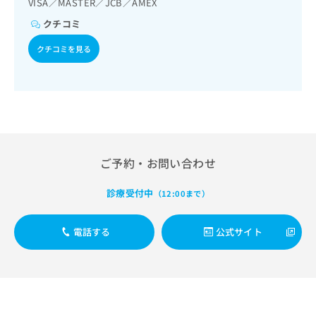
VISA／MASTER／JCB／AMEX
出
稿
クリ
資
稿
ニッ
の
料
クチコミ
クナ
の
お
の
ビサ
お
問
クチコミを見る
ご
イト
問
い
請
への
い
合
お問
求
合
合せ
わ
は
フォ
わ
せ
こ
ーム
せ
は
ち
とな
は
こ
ら
りま
こ
ち
す。
ち
ら
ご予約・お問い合わせ
クリ
無
ら
ニッ
料
クの
診療受付中
資
（12:00まで）
情
予
料
報
約・
の
症状
拡
電話する
公式サイト
のご
ご
充
相談
請
の
など
求
お
はで
は
申
きま
こ
せん
し
ので
ち
込