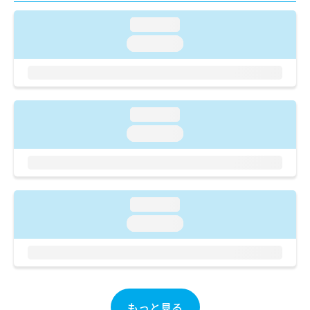
ご了
ら
み
承く
は
loading...
ださ
こ
無
い。
loading...
ち
料
ら
情
報
拡
掲
充
載
loading...
の
情
お
loading...
報
申
の
し
修
込
正
み
は
は
loading...
こ
こ
ち
loading...
ち
ら
ら
そ
の
他
もっと見る
の