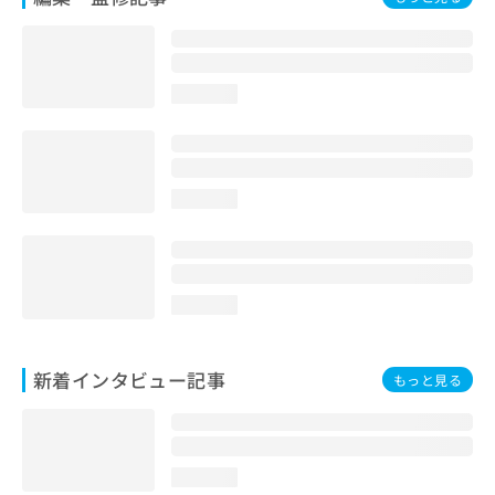
loading...
loading...
loading...
新着インタビュー記事
もっと見る
loading...