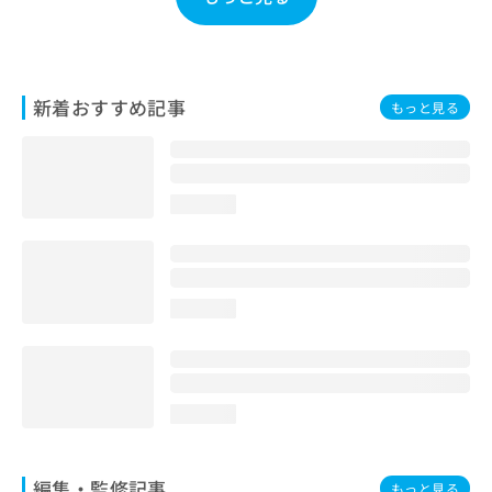
お
問
い
合
わ
新着おすすめ記事
もっと見る
せ
は
こ
ち
loading...
ら
loading...
loading...
編集・監修記事
もっと見る