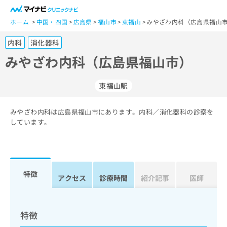
一
般
ホーム
中国・四国
広島県
福山市
東福山
みやざわ内科（広島県福山
ユ
内科
消化器科
ー
ザ
みやざわ内科（広島県福山市）
ー
の
東福山駅
方
は
こ
みやざわ内科は広島県福山市にあります。内科／消化器科の診察を
しています。
ち
ら
医
マ
療
イ
特徴
アクセス
診療時間
紹介記事
医師
関
ナ
係
ビ
者
ク
の
リ
特徴
方
ニ