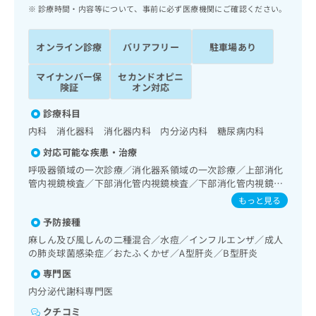
ッ
は
診療時間・内容等について、事前に必ず医療機関にご確認ください。
ク
こ
ナ
ち
オンライン診療
バリアフリー
駐車場あり
ビ
ら
に
マイナンバー保
セカンドオピニ
関
広
険証
オン対応
す
広
告
る
告
診療科目
代
お
出
内科 消化器科 消化器内科 内分泌内科 糖尿病内科
理
問
稿
店
い
の
対応可能な疾患・治療
合
の
お
呼吸器領域の一次診療／消化器系領域の一次診療／上部消化
わ
方
問
管内視鏡検査／下部消化管内視鏡検査／下部消化管内視鏡的
せ
い
は
切除術／内分泌･代謝･栄養領域の一次診療／漢方薬の処方
もっと見る
は
合
こ
こ
わ
予防接種
ち
ち
せ
麻しん及び風しんの二種混合／水痘／インフルエンザ／成人
ら
ら
は
の肺炎球菌感染症／おたふくかぜ／A型肝炎／B型肝炎
こ
専門医
こち
ち
広
らは
内分泌代謝科専門医
広
ら
告
マイ
告
出
ナビ
クチコミ