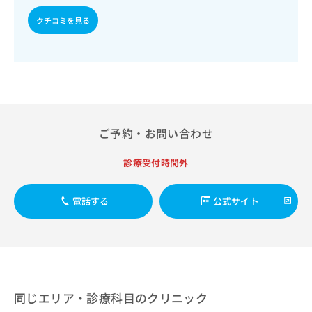
出
稿
クリ
資
稿
ニッ
の
クチコミを見る
料
クナ
の
お
の
ビサ
お
問
ご
イト
問
い
請
への
い
合
お問
求
合
合せ
わ
は
フォ
わ
せ
こ
ーム
せ
は
ち
とな
は
こ
ご予約・お問い合わせ
ら
りま
こ
ち
す。
ち
ら
クリ
診療受付時間外
無
ら
ニッ
料
クの
資
情
予
電話する
公式サイト
料
報
約・
の
症状
拡
のご
ご
充
相談
請
の
など
求
お
はで
は
申
きま
こ
せん
し
同じエリア・診療科目のクリニック
ので
ち
込