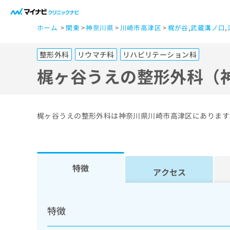
一
ホーム
関東
神奈川県
川崎市高津区
梶が谷
,
武蔵溝ノ口
,
般
ユ
整形外科
リウマチ科
リハビリテーション科
ー
ザ
梶ヶ谷うえの整形外科（
ー
の
方
梶ヶ谷うえの整形外科は神奈川県川崎市高津区にあります
は
こ
ち
ら
特徴
アクセス
医
マ
療
イ
特徴
ナ
関
ビ