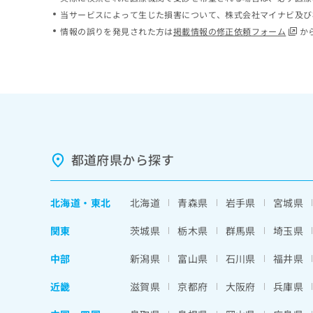
ち
み
当サービスによって生じた損害について、株式会社マイナビ及び
ら
は
情報の誤りを発見された方は
掲載情報の修正依頼フォーム
か
こ
ち
そ
ら
の
他
の
お
問
い
都道府県から探す
合
わ
せ
北海道
・
東北
北海道
青森県
岩手県
宮城県
は
こ
関東
茨城県
栃木県
群馬県
埼玉県
ち
ら
中部
新潟県
富山県
石川県
福井県
近畿
滋賀県
京都府
大阪府
兵庫県