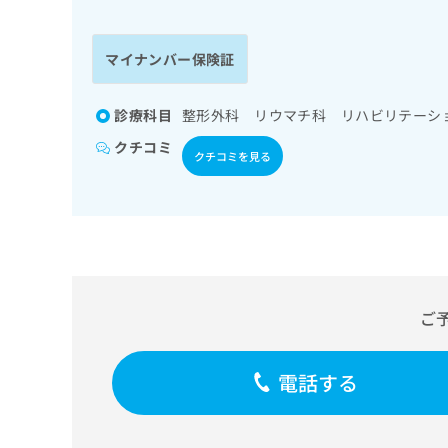
係
ク
者
リ
の
ニ
マイナンバー保険証
ッ
方
ク
は
ナ
診療科目
整形外科 リウマチ科 リハビリテーシ
こ
ビ
クチコミ
ち
に
クチコミを見る
関
ら
す
る
お
広
広
問
告
告
い
出
代
合
稿
わ
ご
理
の
せ
店
お
は
の
問
こ
電話する
い
方
ち
合
ら
は
わ
こ