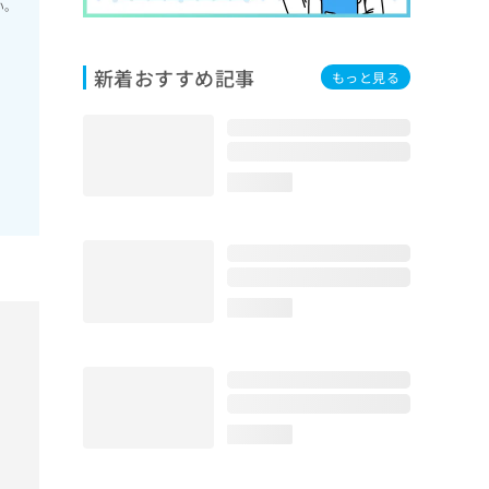
い。
新着おすすめ記事
もっと見る
loading...
loading...
loading...