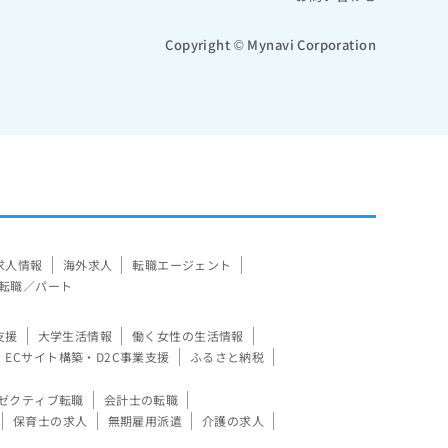
Copyright © Mynavi Corporation
求人情報
海外求人
転職エージェント
転職／パート
支援
大学生活情報
働く女性の生活情報
ECサイト構築・D2C事業支援
ふるさと納税
ゼクティブ転職
会計士の転職
保育士の求人
無期雇用派遣
介護の求人