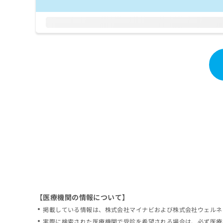
拡
資
きま
充
料
せん
の
ので
の
ご了
お
ご
承く
申
請
ださ
し
求
い。
込
は
み
こ
は
ち
こ
ら
ち
ら
無
料
掲
情
載
報
情
拡
報
充
の
の
修
お
【医療機関の情報について】
正
申
掲載している情報は、株式会社マイナビおよび株式会社ウェルネ
は
し
こ
実際に検索された医療機関で受診を希望される場合は、必ず医療
込