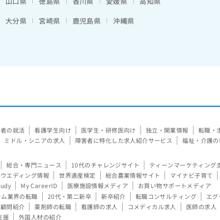
山口県
徳島県
香川県
愛媛県
高知県
大分県
宮崎県
鹿児島県
沖縄県
験者の就活
看護学生向け
医学生・研修医向け
独立・開業情報
転職・
ミドル・シニアの求人
障害者に特化した求人紹介サービス
福祉・介護の
総合・専門ニュース
10代のチャレンジサイト
ティーンマーケティング
ウエディング情報
世界遺産検定
総合農業情報サイト
マイナビ子育て
tudy
My CareerID
医療施設情報メディア
お買い物サポートメディア
ーム業界の転職
20代・第二新卒
新卒紹介
転職コンサルティング
エグ
顧問紹介
薬剤師の転職
看護師の求人
コメディカル求人
医師の求人
支援
外国人材の紹介