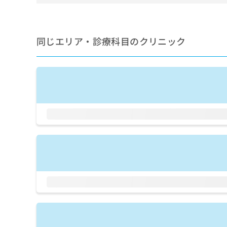
せ
こち
ち
らは
は
マイ
こ
ら
ナビ
ち
クリ
同じエリア・診療科目のクリニック
ら
ニッ
クナ
広
ビサ
広
資
イト
告
告
への
料
出
出
お問
の
稿
合せ
稿
ご
の
フォ
の
請
お
ーム
お
求
問
とな
問
りま
は
い
い
す。
こ
合
合
クリ
ち
わ
ニッ
わ
ら
せ
クの
せ
は
予
は
約・
こ
こ
無
症状
ち
ち
のご
料
ら
相談
ら
情
など
報
はで