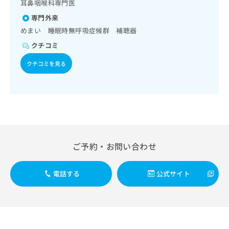
出
耳鼻咽喉科専門医
稿
クリ
資
稿
ニッ
の
料
専門外来
クナ
の
お
の
ビサ
めまい 睡眠時無呼吸症候群 補聴器
お
問
ご
イト
問
い
クチコミ
請
への
い
合
お問
求
クチコミを見る
合
合せ
わ
は
フォ
わ
せ
こ
ーム
せ
は
ち
とな
は
こ
ら
りま
こ
ち
す。
ち
ら
クリ
無
ら
ニッ
料
クの
資
情
予
ご予約・お問い合わせ
料
報
約・
の
症状
拡
のご
ご
充
電話する
公式サイト
相談
請
の
など
求
お
はで
は
申
きま
こ
せん
し
ので
ち
込