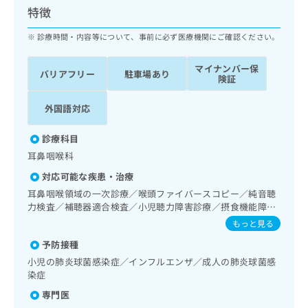
ッ
は
特徴
ク
こ
ナ
診療時間・内容等について、事前に必ず医療機関にご確認ください。
ち
ビ
ら
に
マイナンバー保
バリアフリー
駐車場あり
関
険証
広
す
広
告
る
告
外国語対応
代
お
出
理
問
稿
診療科目
店
い
の
耳鼻咽喉科
合
の
お
わ
方
問
対応可能な疾患・治療
せ
い
は
耳鼻咽喉領域の一次診療／喉頭ファイバースコピー／純音聴
は
合
こ
力検査／補聴器適合検査／小児聴力障害診療／摂食機能障害
こ
わ
ち
の治療／在宅持続陽圧呼吸療法（睡眠時無呼吸症候群治療）
もっと見る
ち
せ
ら
ら
は
予防接種
こ
小児の肺炎球菌感染症／インフルエンザ／成人の肺炎球菌感
こち
ち
広
染症
らは
広
ら
告
マイ
専門医
告
出
ナビ