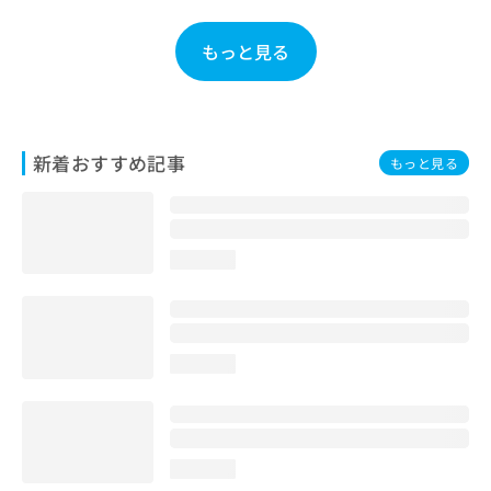
お
問
もっと見る
い
合
わ
せ
は
新着おすすめ記事
もっと見る
こ
ち
ら
loading...
loading...
loading...