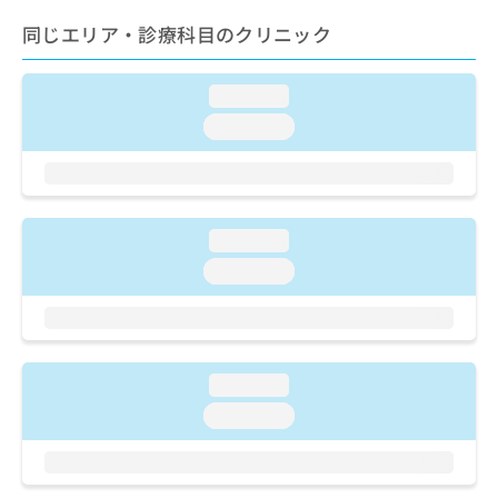
ご了
ら
み
承く
同じエリア・診療科目のクリニック
は
ださ
こ
無
い。
ち
料
loading...
ら
情
報
loading...
拡
掲
充
載
の
情
お
報
申
の
loading...
し
修
loading...
込
正
み
は
は
こ
こ
ち
ち
ら
loading...
ら
loading...
そ
の
他
の