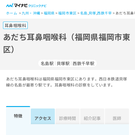
一
般
ホーム
九州・沖縄
福岡県
福岡市東区
名島
,
貝塚
,
西鉄千早
あだち耳鼻
ユ
耳鼻咽喉科
ー
ザ
あだち耳鼻咽喉科（福岡県福岡市東
ー
区）
の
方
は
名島駅
貝塚駅
西鉄千早駅
こ
ち
あだち耳鼻咽喉科は福岡県福岡市東区にあります。西日本鉄道貝塚
ら
線の名島が最寄り駅です。耳鼻咽喉科の診察をしています。
医
マ
療
イ
関
ナ
係
ビ
特徴
アクセス
診療時間
紹介記事
医師
者
ク
の
リ
方
ニ