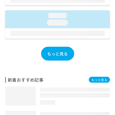
ご了
ら
み
承く
は
ださ
こ
無
い。
loading...
ち
料
loading...
ら
情
報
拡
掲
充
載
の
情
お
報
もっと見る
申
の
し
修
込
正
み
は
は
こ
新着おすすめ記事
もっと見る
こ
ち
ち
ら
ら
そ
loading...
の
他
の