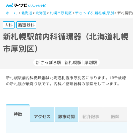
一
般
ホーム
北海道
北海道
札幌市厚別区
新さっぽろ
,
新札幌
,
厚別
新札幌駅
ユ
内科
循環器科
ー
ザ
新札幌駅前内科循環器（北海道札幌
ー
市厚別区）
の
方
は
新さっぽろ駅
新札幌駅
厚別駅
こ
ち
新札幌駅前内科循環器は北海道札幌市厚別区にあります。JR千歳線
ら
の新札幌が最寄り駅です。内科／循環器科の診察をしています。
医
マ
療
イ
関
ナ
係
ビ
特徴
アクセス
診療時間
紹介記事
医師
者
ク
の
リ
方
ニ