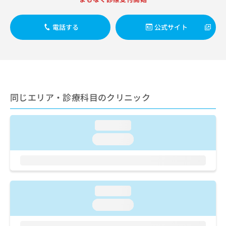
出
稿
クリ
資
稿
ニッ
の
料
クナ
の
お
の
電話する
公式サイト
ビサ
お
問
ご
イト
問
い
請
への
い
合
お問
求
合
合せ
わ
は
フォ
わ
せ
こ
ーム
せ
は
ち
とな
は
こ
同じエリア・診療科目のクリニック
ら
りま
こ
ち
す。
ち
ら
クリ
無
ら
ニッ
loading...
料
クの
資
loading...
情
予
料
報
約・
の
症状
拡
のご
ご
充
相談
請
の
など
求
お
loading...
はで
は
申
きま
loading...
こ
せん
し
ので
ち
込