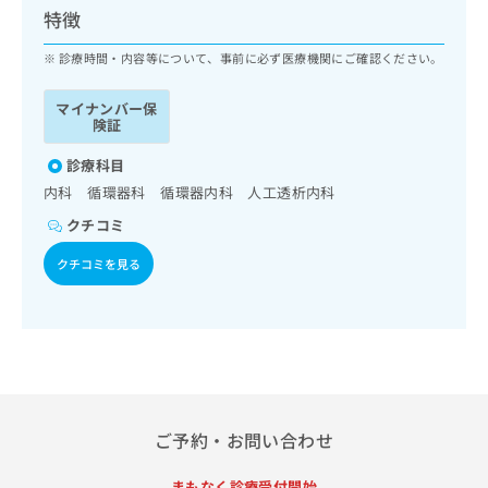
ッ
は
特徴
ク
こ
ナ
診療時間・内容等について、事前に必ず医療機関にご確認ください。
ち
ビ
ら
に
マイナンバー保
関
険証
広
す
広
告
る
診療科目
告
代
お
出
内科 循環器科 循環器内科 人工透析内科
理
問
稿
クチコミ
店
い
の
合
の
お
クチコミを見る
わ
方
問
せ
い
は
は
合
こ
こ
わ
ち
ち
せ
ら
ら
は
こ
こち
ち
広
ご予約・お問い合わせ
らは
広
ら
告
マイ
告
出
ナビ
まもなく診療受付開始