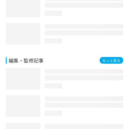
お
問
loading...
い
合
わ
せ
は
loading...
こ
ち
ら
編集・監修記事
もっと見る
loading...
loading...