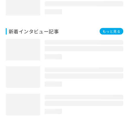
loading...
新着インタビュー記事
もっと見る
loading...
loading...
loading...