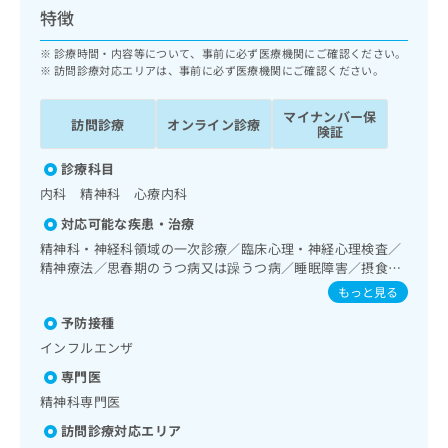
ッ
は
特徴
ク
こ
ナ
診療時間・内容等について、事前に必ず医療機関にご確認ください。
ち
ビ
訪問診療対応エリアは、事前に必ず医療機関にご確認ください。
ら
に
関
マイナンバー保
広
訪問診療
オンライン診療
す
険証
広
告
る
告
代
診療科目
お
出
理
問
稿
内科 精神科 心療内科
店
い
の
対応可能な疾患・治療
合
の
お
精神科・神経科領域の一次診療／臨床心理・神経心理検査／
わ
方
問
精神療法／思春期のうつ病又は躁うつ病／睡眠障害／摂食障
せ
い
は
害（拒食症･過食症）／アルコール依存症／薬物依存症／神
は
もっと見る
合
こ
経症性障害（強迫性障害、不安障害、パニック障害等）／認
こ
わ
ち
予防接種
知症／心的外傷後ストレス障害（PTSD）／発達障害（自閉
ち
せ
ら
症、学習障害等）／精神科ショート・ケア／精神科デイ・ケ
インフルエンザ
ら
は
ア／呼吸器領域の一次診療／消化器系領域の一次診療／肝･
こ
専門医
胆道・膵臓領域の一次診療／循環器系領域の一次診療／腎･
こち
ち
広
泌尿器系領域の一次診療／内分泌･代謝･栄養領域の一次診療
精神科専門医
らは
広
ら
告
／漢方薬の処方
マイ
訪問診療対応エリア
告
出
ナビ