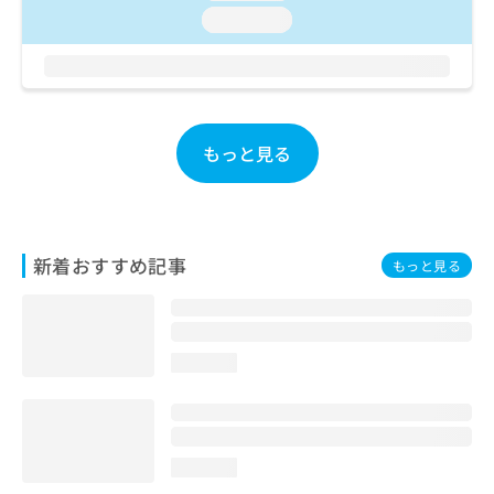
お
loading...
問
い
合
わ
せ
は
もっと見る
こ
ち
ら
新着おすすめ記事
もっと見る
loading...
loading...