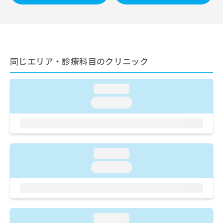
ご了
ら
み
承く
は
ださ
こ
無
い。
ち
料
ら
情
報
同じエリア・診療科目のクリニック
拡
掲
充
載
の
情
loading...
お
報
loading...
申
の
し
修
込
正
み
は
は
こ
loading...
こ
ち
ち
ら
loading...
ら
そ
の
他
loading...
の