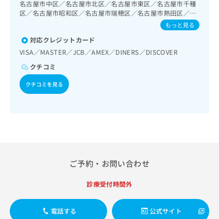
出
名古屋市中区／名古屋市北区／名古屋市東区／名古屋市千種
稿
クリ
資
稿
ニッ
区／名古屋市昭和区／名古屋市瑞穂区／名古屋市熱田区／名
の
料
クナ
の
古屋市中村区／名古屋市中川区／名古屋市港区／名古屋市南
お
の
もっと見る
ビサ
区／名古屋市緑区／名古屋市天白区／名古屋市守山区／名古
お
問
ご
イト
対応クレジットカード
屋市名東区／春日井市
問
い
請
への
い
VISA／MASTER／JCB／AMEX／DINERS／DISCOVER
合
お問
求
合
合せ
わ
は
クチコミ
フォ
わ
せ
こ
ーム
せ
は
ち
クチコミを見る
とな
は
こ
ら
りま
こ
ち
す。
ち
ら
クリ
無
ら
ニッ
料
クの
資
情
予
料
報
約・
の
症状
拡
のご
ご予約・お問い合わせ
ご
充
相談
請
の
など
求
診療受付時間外
お
はで
は
申
きま
こ
せん
し
電話する
公式サイト
ので
ち
込