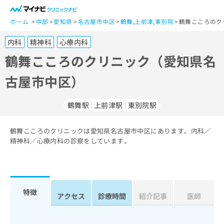
一
般
ホーム
中部
愛知県
名古屋市中区
鶴舞
,
上前津
,
東別院
鶴舞こころのク
ユ
内科
精神科
心療内科
ー
ザ
鶴舞こころのクリニック（愛知県名
ー
古屋市中区）
の
方
は
鶴舞駅
上前津駅
東別院駅
こ
ち
鶴舞こころのクリニックは愛知県名古屋市中区にあります。内科／
ら
精神科／心療内科の診察をしています。
医
マ
療
イ
関
ナ
係
ビ
特徴
アクセス
診療時間
紹介記事
医師
者
ク
の
リ
方
ニ