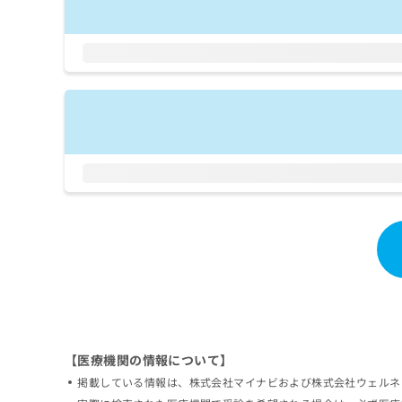
拡
資
きま
充
料
せん
の
ので
の
ご了
お
ご
承く
申
請
ださ
し
求
い。
込
は
み
こ
は
ち
こ
ら
ち
ら
無
料
掲
情
載
報
情
拡
報
充
の
の
修
お
【医療機関の情報について】
正
申
は
し
掲載している情報は、株式会社マイナビおよび株式会社ウェルネ
こ
込