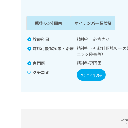
係
ク
者
リ
の
ニ
ッ
方
駅徒歩5分圏内
マイナンバー保険証
ク
は
ナ
こ
ビ
診療科目
精神科 心療内科
ち
に
精神科・神経科領域の一次
対応可能な疾患・治療
関
ら
ニック障害等）
す
る
精神科専門医
専門医
お
広
広
クチコミ
問
クチコミを見る
告
告
い
出
代
合
稿
わ
理
の
せ
店
お
は
の
問
こ
い
方
ち
合
ら
は
ご
わ
こ