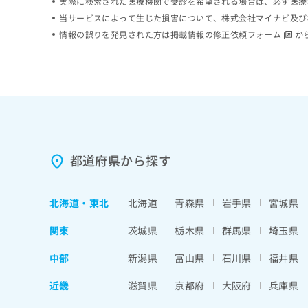
実際に検索された医療機関で受診を希望される場合は、必ず医療
ち
み
当サービスによって生じた損害について、株式会社マイナビ及び
ら
は
情報の誤りを発見された方は
掲載情報の修正依頼フォーム
か
こ
ち
そ
ら
の
他
の
お
問
い
都道府県から探す
合
わ
せ
は
北海道
・
東北
北海道
青森県
岩手県
宮城県
こ
ち
関東
茨城県
栃木県
群馬県
埼玉県
ら
中部
新潟県
富山県
石川県
福井県
近畿
滋賀県
京都府
大阪府
兵庫県