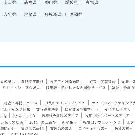
山口県
徳島県
香川県
愛媛県
高知県
大分県
宮崎県
鹿児島県
沖縄県
験者の就活
看護学生向け
医学生・研修医向け
独立・開業情報
転職・
ミドル・シニアの求人
障害者に特化した求人紹介サービス
福祉・介護の
総合・専門ニュース
10代のチャレンジサイト
ティーンマーケティング
ウエディング情報
世界遺産検定
総合農業情報サイト
マイナビ子育て
tudy
My CareerID
医療施設情報メディア
お買い物サポートメディア
ーム業界の転職
20代・第二新卒
新卒紹介
転職コンサルティング
エグ
顧問紹介
薬剤師の転職
看護師の求人
コメディカル求人
医師の求人
支援
外国人材の紹介