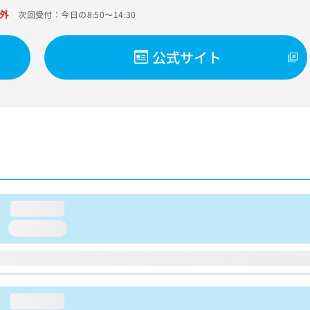
外
次回受付：今日の8:50～14:30
公式サイト
loading...
loading...
loading...