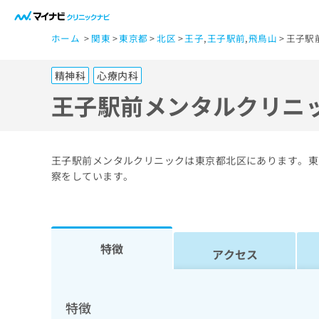
一
ホーム
関東
東京都
北区
王子
,
王子駅前
,
飛鳥山
王子駅
般
ユ
精神科
心療内科
ー
ザ
王子駅前メンタルクリニ
ー
の
方
王子駅前メンタルクリニックは東京都北区にあります。東
は
察をしています。
こ
ち
ら
特徴
アクセス
医
マ
療
イ
ナ
関
特徴
ビ