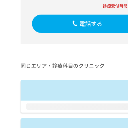
せ
こち
診療受付時間
ち
らは
は
マイ
こ
ら
ナビ
ち
クリ
電話する
ら
ニッ
クナ
広
ビサ
広
資
イト
告
告
への
料
出
出
お問
の
稿
合せ
稿
ご
の
フォ
の
請
お
ーム
同じエリア・診療科目のクリニック
お
求
問
とな
問
りま
は
い
い
す。
こ
合
合
クリ
ち
わ
ニッ
わ
ら
せ
クの
せ
は
予
は
約・
こ
こ
無
症状
ち
ち
のご
料
ら
相談
ら
情
など
報
はで