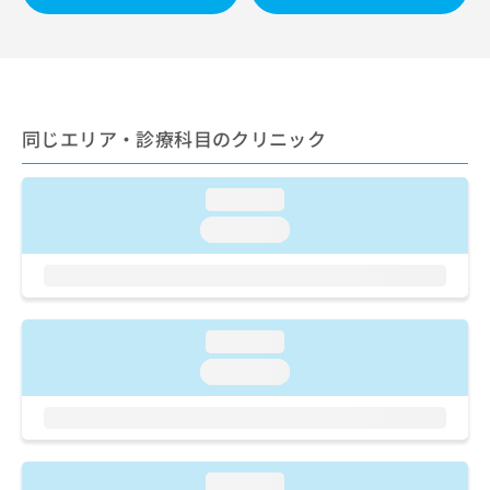
ご了
ら
み
承く
は
ださ
こ
無
い。
ち
料
ら
情
報
同じエリア・診療科目のクリニック
拡
掲
充
載
の
情
loading...
お
報
loading...
申
の
し
修
込
正
み
は
は
こ
loading...
こ
ち
ち
ら
loading...
ら
そ
の
他
の
loading...