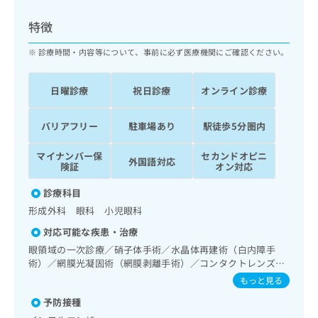
ッ
は
ク
こ
特徴
ナ
ち
ビ
診療時間・内容等について、事前に必ず医療機関にご確認ください。
ら
に
関
広
日曜診療
祝日診療
オンライン診療
す
広
告
る
告
代
お
出
バリアフリー
駐車場あり
駅徒歩5分圏内
理
問
稿
店
い
の
マイナンバー保
セカンドオピニ
外国語対応
合
の
お
険証
オン対応
わ
方
問
せ
診療科目
い
は
は
合
形成外科 眼科 小児眼科
こ
こ
わ
ち
対応可能な疾患・治療
ち
せ
ら
ら
眼領域の一次診療／硝子体手術／水晶体再建術（白内障手
は
術）／網膜光凝固術（網膜剥離手術）／コンタクトレンズ検
こ
こち
査
ち
もっと見る
広
らは
広
ら
告
マイ
予防接種
告
出
ナビ