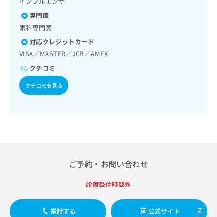
インフルエンザ
出
稿
クリ
資
稿
ニッ
の
料
専門医
クナ
の
お
の
眼科専門医
ビサ
お
問
ご
イト
問
対応クレジットカード
い
請
への
い
合
お問
VISA／MASTER／JCB／AMEX
求
合
合せ
わ
は
クチコミ
フォ
わ
せ
こ
ーム
せ
は
ち
クチコミを見る
とな
は
こ
ら
りま
こ
ち
す。
ち
ら
クリ
無
ら
ニッ
料
クの
資
情
予
料
報
約・
の
症状
拡
のご
ご
ご予約・お問い合わせ
充
相談
請
の
など
求
お
診療受付時間外
はで
は
申
きま
こ
せん
し
ので
ち
電話する
公式サイト
込