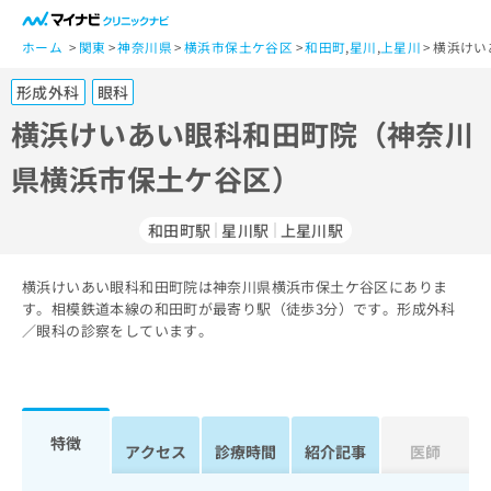
一
般
ホーム
関東
神奈川県
横浜市保土ケ谷区
和田町
,
星川
,
上星川
横浜けい
ユ
形成外科
眼科
ー
ザ
横浜けいあい眼科和田町院（神奈川
ー
県横浜市保土ケ谷区）
の
方
は
和田町駅
星川駅
上星川駅
こ
ち
横浜けいあい眼科和田町院は神奈川県横浜市保土ケ谷区にありま
ら
す。相模鉄道本線の和田町が最寄り駅（徒歩3分）です。形成外科
／眼科の診察をしています。
医
マ
療
イ
関
ナ
係
ビ
者
ク
特徴
アクセス
診療時間
紹介記事
医師
の
リ
方
ニ