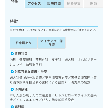
特徴
ッ
は
アクセス
診療時間
紹介記事
医師
ク
こ
ナ
ち
ビ
ら
特徴
に
関
広
診療時間・内容等について、事前に必ず医療機関にご確認ください。
す
広
告
る
告
代
マイナンバー保
お
出
駐車場あり
険証
理
問
稿
店
い
の
診療科目
合
の
お
内科 循環器科 整形外科 皮膚科 婦人科 リハビリテー
わ
方
問
ション科 循環器内科
せ
い
は
は
合
対応可能な疾患・治療
こ
こ
わ
ち
婦人科領域の一次診療／更年期障害治療／画像診断管理（専
ち
せ
ら画像診断を担当する医師による読影）／漢方薬の処方
ら
ら
は
予防接種
こ
こち
ち
麻しん及び風しんの二種混合／ヒトパピローマウイルス感染
広
らは
広
ら
症／インフルエンザ／成人の肺炎球菌感染症
告
マイ
告
出
ナビ
専門医