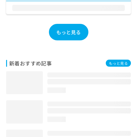
お
問
い
合
わ
もっと見る
せ
は
こ
ち
ら
新着おすすめ記事
もっと見る
loading...
loading...