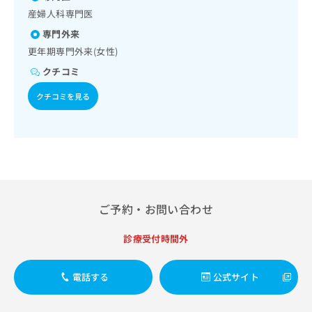
出
稿
クリ
資
産婦人科専門医
稿
ニッ
の
料
クナ
の
お
専門外来
の
ビサ
お
問
ご
更年期専門外来(女性)
イト
問
い
請
への
クチコミ
い
合
お問
求
合
合せ
わ
は
クチコミを見る
フォ
わ
せ
こ
ーム
せ
は
ち
とな
は
こ
ら
りま
こ
ち
す。
ち
ら
クリ
無
ら
ニッ
料
クの
資
情
予
料
報
約・
ご予約・お問い合わせ
の
症状
拡
のご
ご
充
診療受付時間外
相談
請
の
など
求
お
はで
は
申
電話する
公式サイト
きま
こ
せん
し
ので
ち
込