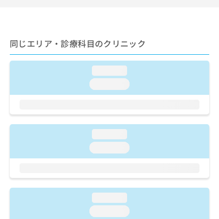
ご了
ら
み
承く
は
ださ
こ
無
い。
ち
料
同じエリア・診療科目のクリニック
ら
情
報
拡
掲
loading...
充
載
loading...
の
情
お
報
申
の
し
修
込
正
み
loading...
は
は
こ
loading...
こ
ち
ち
ら
ら
そ
の
loading...
他
loading...
の