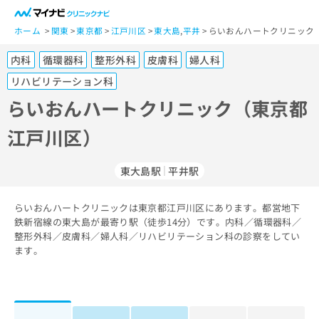
一
般
ホーム
関東
東京都
江戸川区
東大島
,
平井
らいおんハートクリニック
ユ
内科
循環器科
整形外科
皮膚科
婦人科
ー
ザ
リハビリテーション科
ー
らいおんハートクリニック（東京都
の
方
江戸川区）
は
こ
東大島駅
平井駅
ち
ら
らいおんハートクリニックは東京都江戸川区にあります。都営地下
医
鉄新宿線の東大島が最寄り駅（徒歩14分）です。内科／循環器科／
マ
療
整形外科／皮膚科／婦人科／リハビリテーション科の診察をしてい
イ
関
ます。
ナ
係
ビ
者
ク
の
リ
方
ニ