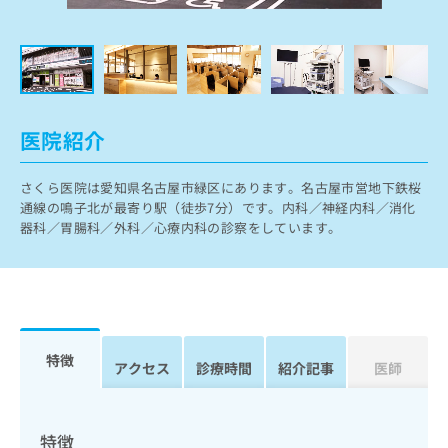
ッ
は
ク
こ
ナ
ち
ビ
ら
に
関
広
す
広
医院紹介
告
る
告
代
お
出
理
さくら医院は愛知県名古屋市緑区にあります。名古屋市営地下鉄桜
問
稿
通線の鳴子北が最寄り駅（徒歩7分）です。内科／神経内科／消化
店
い
の
器科／胃腸科／外科／心療内科の診察をしています。
合
の
お
わ
方
問
せ
い
は
は
合
こ
こ
わ
ち
ち
せ
ら
ら
は
特徴
アクセス
診療時間
紹介記事
医師
こ
こち
ち
広
らは
広
ら
告
マイ
告
出
特徴
ナビ