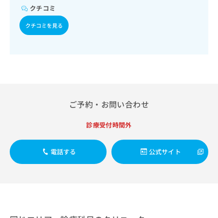
ご了
ら
み
クチコミ
承く
は
ださ
こ
無
クチコミを見る
い。
ち
料
ら
情
報
拡
掲
充
載
の
情
お
報
ご予約・お問い合わせ
申
の
し
修
込
正
診療受付時間外
み
は
は
こ
電話する
公式サイト
こ
ち
ち
ら
ら
そ
の
他
の