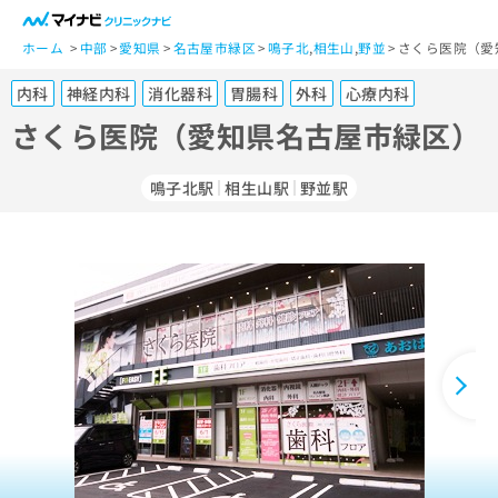
一
般
ホーム
中部
愛知県
名古屋市緑区
鳴子北
,
相生山
,
野並
さくら医院（愛
ユ
内科
神経内科
消化器科
胃腸科
外科
心療内科
ー
ザ
さくら医院（愛知県名古屋市緑区）
ー
の
鳴子北駅
相生山駅
野並駅
方
は
こ
ち
ら
医
マ
療
イ
関
ナ
係
ビ
者
ク
の
リ
方
ニ