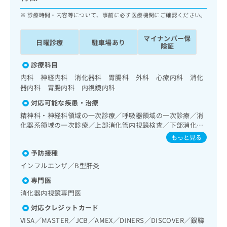
出
稿
クリ
資
稿
ニッ
の
診療時間・内容等について、事前に必ず医療機関にご確認ください。
料
クナ
の
お
の
ビサ
お
問
ご
マイナンバー保
イト
日曜診療
駐車場あり
問
い
険証
請
への
い
合
お問
求
合
合せ
診療科目
わ
は
フォ
わ
せ
こ
内科 神経内科 消化器科 胃腸科 外科 心療内科 消化
ーム
せ
は
ち
器内科 胃腸内科 内視鏡内科
とな
は
こ
ら
りま
対応可能な疾患・治療
こ
ち
す。
ち
精神科・神経科領域の一次診療／呼吸器領域の一次診療／消
ら
クリ
無
ら
ニッ
化器系領域の一次診療／上部消化管内視鏡検査／下部消化管
料
クの
内視鏡検査／循環器系領域の一次診療／内分泌･代謝･栄養領
もっと見る
資
情
予
域の一次診療／筋・骨格系及び外傷領域の一次診療／医療用
料
報
約・
予防接種
麻薬によるがん疼痛治療／遠隔画像診断／マンモグラフィー
の
症状
拡
検査（乳房撮影）／CT撮影／歯科領域の一次診療／成人の歯
インフルエンザ／B型肝炎
のご
ご
充
科矯正治療
相談
請
専門医
の
など
求
お
消化器内視鏡専門医
はで
は
申
きま
対応クレジットカード
こ
せん
し
ので
ち
VISA／MASTER／JCB／AMEX／DINERS／DISCOVER／銀聯
込