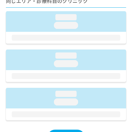
同じエリア・診療科目のクリニック
お
問
い
loading...
合
loading...
わ
せ
は
こ
ち
loading...
ら
loading...
loading...
loading...