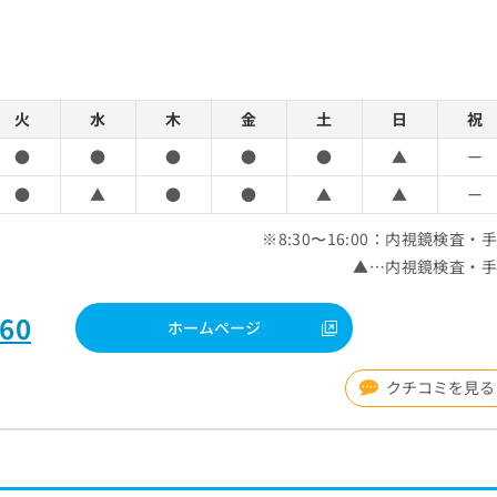
火
水
木
金
土
日
祝
●
●
●
●
●
▲
ー
●
▲
●
●
▲
▲
ー
※8:30〜16:00：内視鏡検査・
▲…内視鏡検査・
660
ホームページ
クチコミを見る