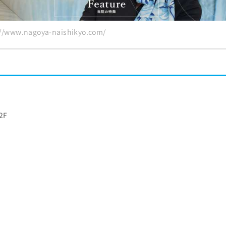
www.nagoya-naishikyo.com/
2F