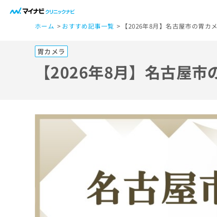
一
ホーム
おすすめ記事一覧
【2026年8月】名古屋市の胃カ
般
ユ
胃カメラ
ー
ザ
【2026年8月】名古屋
ー
の
方
は
こ
ち
ら
医
マ
療
イ
ナ
関
ビ