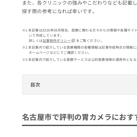
せ
こち
また、各クリニックの強みやこだわりなども記載
ち
らは
は
探す際の参考になれば幸いです。
マイ
こ
ら
ナビ
ち
クリ
ら
ニッ
本記事は2026年08月現在、医療に携わる方々からの情報や各種サ
クナ
いて作成しています。
広
ビサ
詳しくは
記事制作ポリシー
をご覧ください。
広
資
イト
告
告
本記事内で紹介している医療機関の各種情報は記事作成時点の情報に
への
料
出
ホームページなどにてご確認ください。
出
お問
の
稿
合せ
稿
本記事内で紹介している医療サービスは公的医療保険の適用外となる
ご
の
フォ
の
請
お
ーム
お
求
問
とな
問
りま
は
い
目次
い
す。
こ
合
合
クリ
ち
わ
ニッ
わ
ら
名古屋市で評判の胃カメラにおすすめのクリ
せ
クの
せ
は
予
は
名古屋むらもと内視鏡クリニック 栄院
約・
こ
名古屋市で評判の胃カメラにおす
こ
無
症状
ち
星ヶ丘ファミリークリニック
ち
のご
料
ら
相談
ら
MTクリニック
情
など
報
すみれ内視鏡クリニック
はで