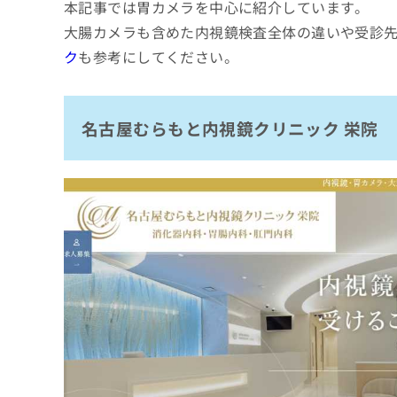
本記事では胃カメラを中心に紹介しています。
拡
資
きま
さくら医院
充
料
せん
大腸カメラも含めた内視鏡検査全体の違いや受診
の
ので
の
なごやおなか恒川クリニック
ク
も参考にしてください。
ご了
お
ご
承く
ラフィリオ胃・大腸の内視鏡クリニック 名
申
請
ださ
し
求
みなみ内科・外科クリニック
い。
込
は
名古屋むらもと内視鏡クリニック 栄院
天白橋内科内視鏡クリニック
み
こ
は
ち
水野宏胃腸科内科
こ
ら
ち
まとめ：名古屋市で評判の胃カメラにおすす
ら
無
料
掲
情
載
報
情
拡
報
充
の
の
修
お
正
申
は
し
こ
込