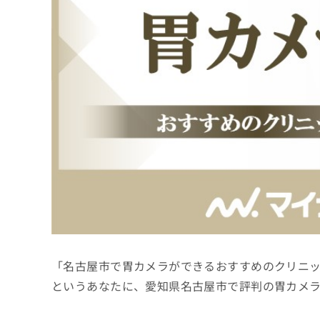
係
ク
者
リ
の
ニ
ッ
方
ク
は
ナ
こ
ビ
ち
に
関
ら
す
る
お
広
広
問
告
告
い
出
代
合
稿
わ
理
の
せ
店
お
は
「名古屋市で胃カメラができるおすすめのクリニ
の
問
こ
い
方
ち
というあなたに、愛知県名古屋市で評判の胃カメ
合
ら
は
わ
こ