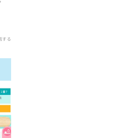
。
信する