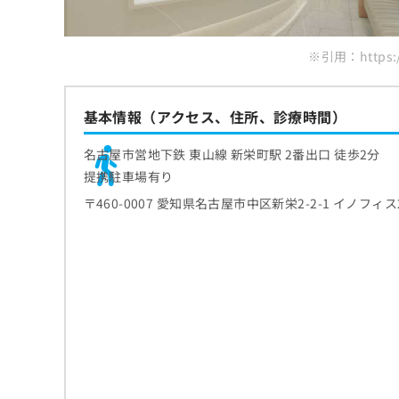
ち
み
ら
は
こ
※引用：https://
ち
そ
ら
の
基本情報（アクセス、住所、診療時間）
他
の
お
名古屋市営地下鉄 東山線 新栄町駅 2番出口 徒歩2分
問
提携駐車場有り
い
〒460-0007 愛知県名古屋市中区新栄2-2-1 イノフィス
合
わ
せ
は
こ
ち
ら