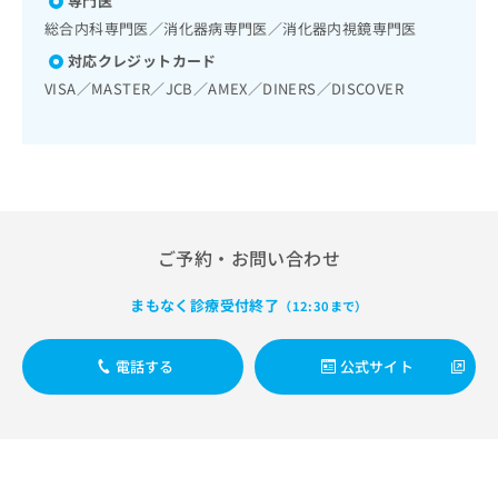
専門医
出
稿
クリ
資
稿
ニッ
総合内科専門医／消化器病専門医／消化器内視鏡専門医
の
料
クナ
の
お
の
対応クレジットカード
ビサ
お
問
ご
イト
VISA／MASTER／JCB／AMEX／DINERS／DISCOVER
問
い
請
への
い
合
お問
求
合
合せ
わ
は
フォ
わ
せ
こ
ーム
せ
は
ち
とな
は
こ
ら
りま
こ
ち
す。
ち
ら
クリ
ご予約・お問い合わせ
無
ら
ニッ
料
クの
資
まもなく診療受付終了
（12:30まで）
情
予
料
報
約・
の
症状
拡
電話する
公式サイト
のご
ご
充
相談
請
の
など
求
お
はで
は
申
きま
こ
せん
し
ので
ち
込