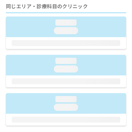
ご了
ら
み
同じエリア・診療科目のクリニック
承く
は
ださ
こ
無
い。
ち
料
loading...
ら
情
loading...
報
拡
掲
充
載
の
情
お
報
loading...
申
の
し
loading...
修
込
正
み
は
は
こ
こ
ち
ち
ら
loading...
ら
loading...
そ
の
他
の