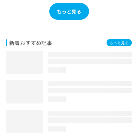
お
問
もっと見る
い
合
わ
せ
は
新着おすすめ記事
もっと見る
こ
ち
ら
loading...
loading...
loading...