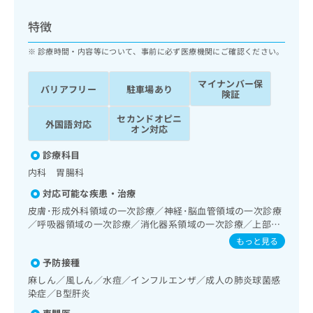
ッ
は
ク
こ
特徴
ナ
ち
ビ
診療時間・内容等について、事前に必ず医療機関にご確認ください。
ら
に
関
マイナンバー保
広
バリアフリー
駐車場あり
す
広
険証
告
る
告
代
セカンドオピニ
お
出
外国語対応
オン対応
理
問
稿
店
い
の
診療科目
合
の
お
内科 胃腸科
わ
方
問
せ
い
は
対応可能な疾患・治療
は
合
こ
皮膚･形成外科領域の一次診療／神経･脳血管領域の一次診療
こ
わ
ち
／呼吸器領域の一次診療／消化器系領域の一次診療／上部消
ち
せ
化管内視鏡検査／上部消化管内視鏡的切除術／下部消化管内
ら
もっと見る
ら
は
視鏡検査／下部消化管内視鏡的切除術／肝･胆道・膵臓領域
こ
予防接種
の一次診療／循環器系領域の一次診療／内分泌･代謝･栄養領
こち
ち
広
域の一次診療／漢方薬の処方
麻しん／風しん／水痘／インフルエンザ／成人の肺炎球菌感
らは
広
ら
告
染症／B型肝炎
マイ
告
出
ナビ