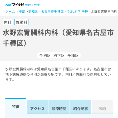
一
般
ホーム
中部
愛知県
名古屋市千種区
今池
,
池下
,
千種
水野宏胃腸科内科
ユ
内科
胃腸科
ー
ザ
水野宏胃腸科内科（愛知県名古屋市
ー
千種区）
の
方
は
今池駅
池下駅
千種駅
こ
ち
水野宏胃腸科内科は愛知県名古屋市千種区にあります。名古屋市営
ら
地下鉄桜通線の今池が最寄り駅です。内科／胃腸科の診察をしてい
ます。
医
マ
療
イ
関
ナ
係
ビ
者
ク
特徴
アクセス
診療時間
紹介記事
医師
の
リ
方
ニ