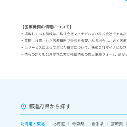
ち
み
ら
は
こ
ち
そ
【医療機関の情報について】
ら
の
掲載している情報は、株式会社マイナビおよび株式会社ウェルネ
他
実際に検索された医療機関で受診を希望される場合は、必ず医療
の
当サービスによって生じた損害について、株式会社マイナビ及び
お
情報の誤りを発見された方は
掲載情報の修正依頼フォーム
か
問
い
合
わ
せ
は
こ
ち
ら
都道府県から探す
北海道
・
東北
北海道
青森県
岩手県
宮城県