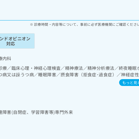
診療時間・内容等について、事前に必ず医療機関にご確認くださ
ンドオピニオン
対応
療内科
診療／臨床心理・神経心理検査／精神療法／精神分析療法／終夜睡眠
つ病又は躁うつ病／睡眠障害／摂食障害（拒食症･過食症）／神経症
、パニック障害等）／心的外傷後ストレス障害（PTSD）／発達障害
もっと見
科ショート・ケア／がんに伴う精神症状のケア／漢方薬の処方
達障害(自閉症、学習障害等)専門外来