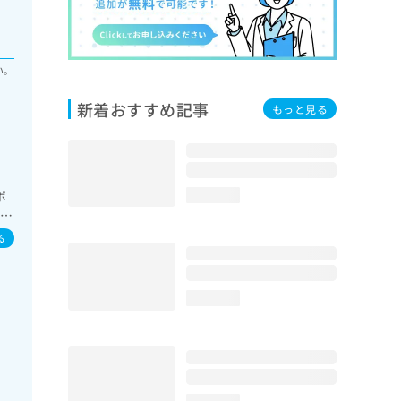
い。
新着おすすめ記事
もっと見る
ポ
loading...
性障
（自
る
loading...