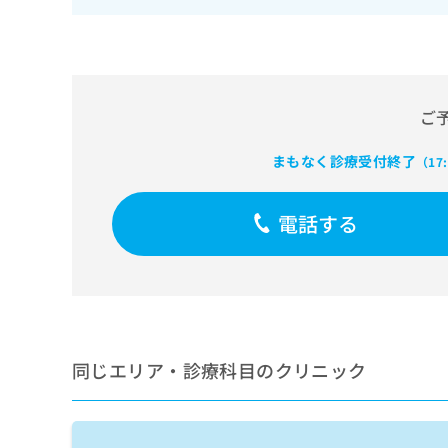
せ
こち
ち
らは
は
マイ
こ
ら
ナビ
ち
クリ
ら
ニッ
クナ
ご
広
ビサ
広
資
イト
告
告
への
料
まもなく診療受付終了
出
（17
出
お問
の
稿
合せ
稿
ご
の
フォ
の
電話する
請
お
ーム
お
求
問
とな
問
りま
は
い
い
す。
こ
合
合
クリ
ち
わ
ニッ
わ
ら
せ
クの
せ
は
予
は
約・
こ
同じエリア・診療科目のクリニック
こ
無
症状
ち
ち
のご
料
ら
相談
ら
情
など
報
はで