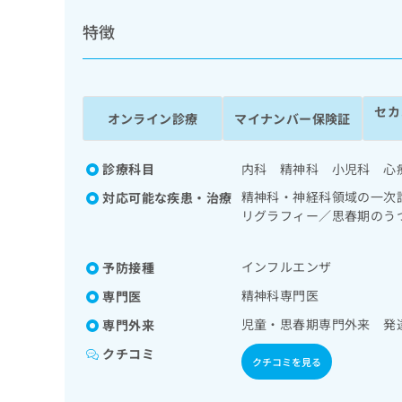
係
ク
者
特徴
リ
の
ニ
ッ
方
ク
は
ナ
セカ
こ
オンライン診療
マイナンバー保険証
ビ
ち
に
関
ら
診療科目
内科 精神科 小児科 心
す
る
精神科・神経科領域の一次
対応可能な疾患・治療
お
リグラフィー／思春期のう
広
広
問
害（強迫性障害、不安障害
告
告
い
閉症、学習障害等）／精神
出
代
合
インフルエンザ
予防接種
稿
わ
理
精神科専門医
専門医
の
せ
店
お
は
児童・思春期専門外来 発
専門外来
の
問
こ
い
クチコミ
方
ち
クチコミを見る
合
ら
は
わ
こ