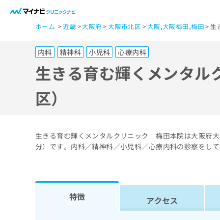
一
ホーム
近畿
大阪府
大阪市北区
大阪
,
大阪梅田
,
梅田
生
般
ユ
内科
精神科
小児科
心療内科
ー
ザ
生きる育む輝くメンタル
ー
の
区）
方
は
こ
生きる育む輝くメンタルクリニック 梅田本院は大阪府大
ち
分）です。内科／精神科／小児科／心療内科の診察をして
ら
医
マ
特徴
療
イ
アクセス
ナ
関
ビ