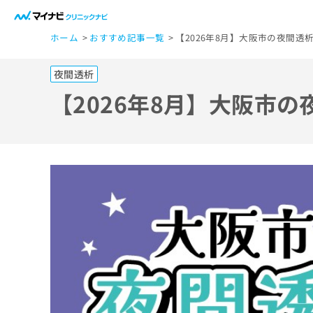
一
ホーム
おすすめ記事一覧
【2026年8月】大阪市の夜間透
般
ユ
夜間透析
ー
ザ
【2026年8月】大阪市
ー
の
方
は
こ
ち
ら
医
マ
療
イ
ナ
関
ビ