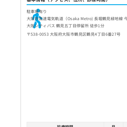
ち
み
ら
は
駐車場有り
こ
大阪市高速電気軌道（Osaka Metro) 長堀鶴見緑地線 
ち
大阪シティバス 鶴見五丁目停留所 徒歩1分
そ
ら
の
〒538-0053 大阪府大阪市鶴見区鶴見4丁目6番27号
他
の
お
問
い
合
わ
せ
は
こ
ち
ら
診療時間
月