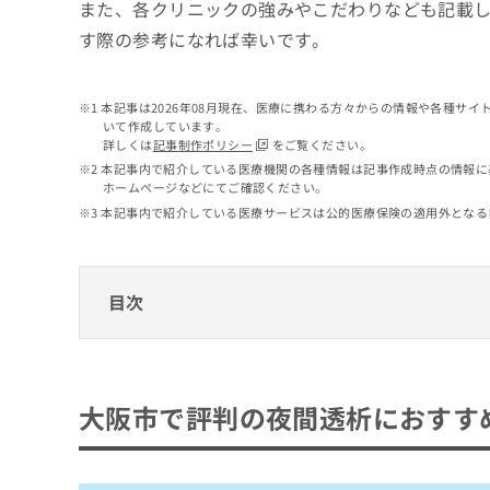
せ
こち
また、各クリニックの強みやこだわりなども記載
ち
らは
は
す際の参考になれば幸いです。
マイ
こ
ら
ナビ
ち
クリ
ら
ニッ
本記事は2026年08月現在、医療に携わる方々からの情報や各種サ
クナ
いて作成しています。
広
ビサ
詳しくは
記事制作ポリシー
をご覧ください。
広
資
イト
告
告
本記事内で紹介している医療機関の各種情報は記事作成時点の情報に
への
料
出
ホームページなどにてご確認ください。
出
お問
の
稿
合せ
稿
本記事内で紹介している医療サービスは公的医療保険の適用外となる
ご
の
フォ
の
請
お
ーム
お
求
問
とな
問
りま
は
い
目次
い
す。
こ
合
合
クリ
ち
わ
ニッ
わ
ら
大阪市で評判の夜間透析におすすめのクリニ
せ
クの
せ
は
予
は
佐々木クリニック
約・
こ
大阪市で評判の夜間透析におすす
こ
無
症状
ち
大阪梅田医誠会透析クリニック
ち
のご
料
ら
相談
ら
堀江やまびこ診療所
情
など
報
うめだ天満透析クリニック
はで