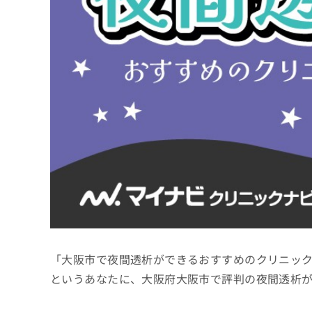
係
ク
者
リ
の
ニ
ッ
方
ク
は
ナ
こ
ビ
ち
に
関
ら
す
る
お
広
広
問
告
告
い
出
代
合
稿
わ
理
の
せ
店
お
は
「大阪市で夜間透析ができるおすすめのクリニッ
の
問
こ
い
方
ち
というあなたに、大阪府大阪市で評判の夜間透析
合
ら
は
わ
こ