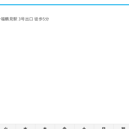
今福鶴見駅 3号出口 徒歩5分
火
水
木
金
土
日
祝