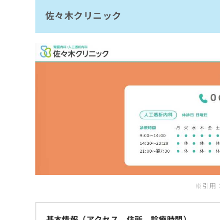
拡
資
きま
佐々木クリニック
透析クリニック大正橋
充
料
せん
の
ので
の
なかじま内科クリニック
ご了
お
ご
承く
三上クリニック
申
請
ださ
し
求
赤垣クリニック
い。
込
は
にしたに腎・泌尿器クリニック
み
こ
は
ち
白鷺病院
こ
ら
ち
まとめ：大阪市で評判の夜間透析におすすめ
ら
無
料
掲
情
載
報
情
拡
報
充
の
の
※引用：ht
修
お
正
申
は
し
基本情報（アクセス、住所、診療時間）
こ
込