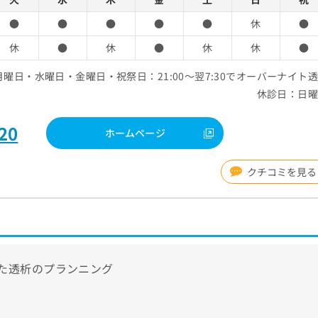
●
●
●
●
●
休
●
休
●
休
●
休
休
●
月曜日・水曜日・金曜日・祝祭日：21:00～翌7:30でオーバーナイト
休診日：日
20
ホームページ
クチコミを見る
た透析のプランニング