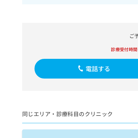
せ
こち
ち
らは
は
マイ
こ
ら
ナビ
ち
クリ
ら
ニッ
クナ
ご
広
ビサ
広
資
イト
告
告
への
診療受付時間
料
出
出
お問
の
稿
合せ
稿
ご
の
フォ
の
電話する
請
お
ーム
お
求
問
とな
問
りま
は
い
い
す。
こ
合
合
クリ
ち
わ
ニッ
わ
ら
せ
クの
せ
は
予
は
約・
こ
同じエリア・診療科目のクリニック
こ
無
症状
ち
ち
のご
料
ら
相談
ら
情
など
報
はで