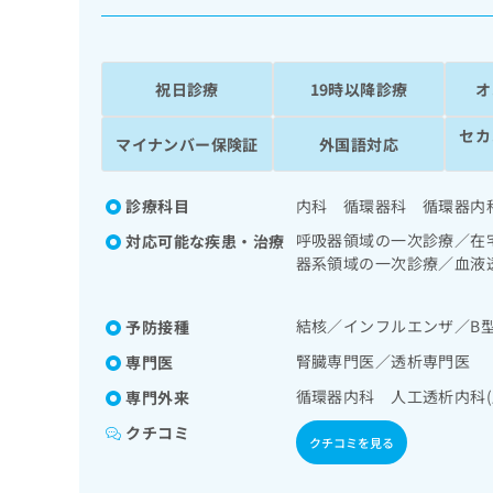
係
ク
者
リ
の
ニ
ッ
方
祝日診療
19時以降診療
オ
ク
は
ナ
セカ
こ
マイナンバー保険証
外国語対応
ビ
ち
に
関
ら
診療科目
内科 循環器科 循環器内
す
る
呼吸器領域の一次診療／在
対応可能な疾患・治療
お
器系領域の一次診療／血液透
広
広
問
療／内分泌機能検査／イン
告
告
い
糖尿病による合併症に対す
出
代
合
結核／インフルエンザ／B
予防接種
稿
わ
理
腎臓専門医／透析専門医
専門医
の
せ
店
お
は
循環器内科 人工透析内科(
専門外来
の
問
こ
い
クチコミ
方
ち
クチコミを見る
合
ら
は
わ
こ