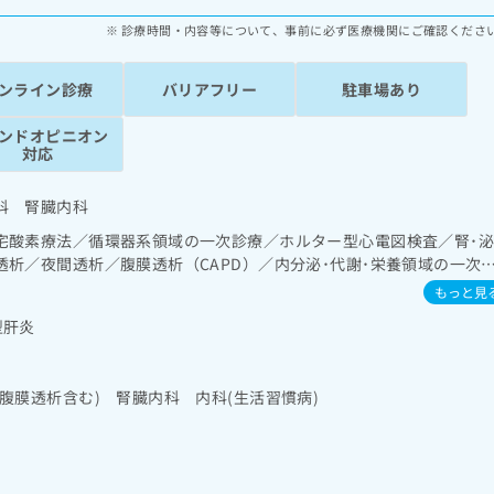
診療時間・内容等について、事前に必ず医療機関にご確認くださ
ンライン診療
バリアフリー
駐車場あり
ンドオピニオン
対応
科 腎臓内科
宅酸素療法／循環器系領域の一次診療／ホルター型心電図検査／腎･
析／夜間透析／腹膜透析（CAPD）／内分泌･代謝･栄養領域の一次
スリン療法／糖尿病患者教育（食事療法、運動療法、自己血糖測定）
もっと見
る継続的な管理及び指導／漢方薬の処方
型肝炎
腹膜透析含む) 腎臓内科 内科(生活習慣病)