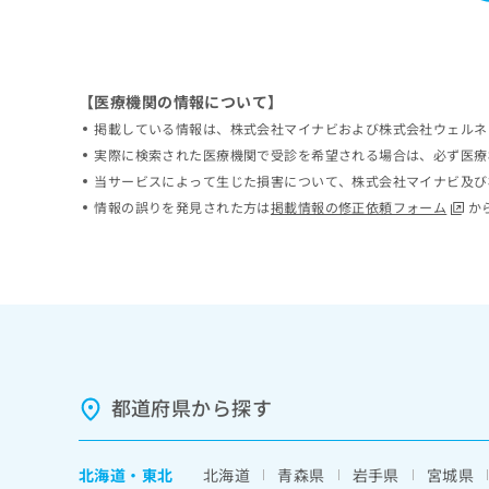
ち
み
ら
は
こ
ち
そ
【医療機関の情報について】
ら
の
掲載している情報は、株式会社マイナビおよび株式会社ウェルネ
他
実際に検索された医療機関で受診を希望される場合は、必ず医療
の
当サービスによって生じた損害について、株式会社マイナビ及び
お
情報の誤りを発見された方は
掲載情報の修正依頼フォーム
か
問
い
合
わ
せ
は
こ
ち
ら
都道府県から探す
北海道
・
東北
北海道
青森県
岩手県
宮城県