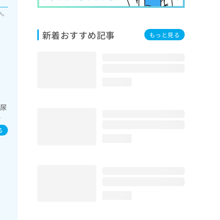
い。
新着おすすめ記事
もっと見る
loading...
泌尿
診
／
る
loading...
loading...