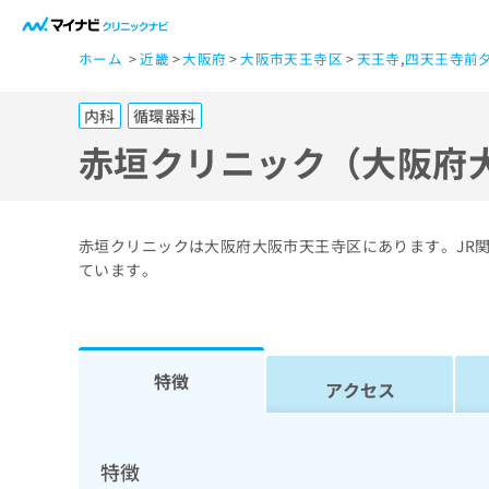
一
ホーム
近畿
大阪府
大阪市天王寺区
天王寺
,
四天王寺前
般
ユ
内科
循環器科
ー
ザ
赤垣クリニック（大阪府
ー
の
方
赤垣クリニックは大阪府大阪市天王寺区にあります。JR関
は
ています。
こ
ち
ら
特徴
アクセス
医
マ
療
イ
ナ
関
特徴
ビ