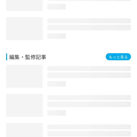
お
loading...
問
い
合
わ
せ
loading...
は
こ
ち
編集・監修記事
もっと見る
ら
loading...
loading...