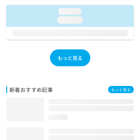
ご了
ら
み
承く
は
loading...
ださ
こ
無
い。
loading...
ち
料
ら
情
報
拡
掲
充
載
の
情
もっと見る
お
報
申
の
し
修
込
正
み
は
新着おすすめ記事
もっと見る
は
こ
こ
ち
ち
ら
ら
loading...
そ
の
他
の