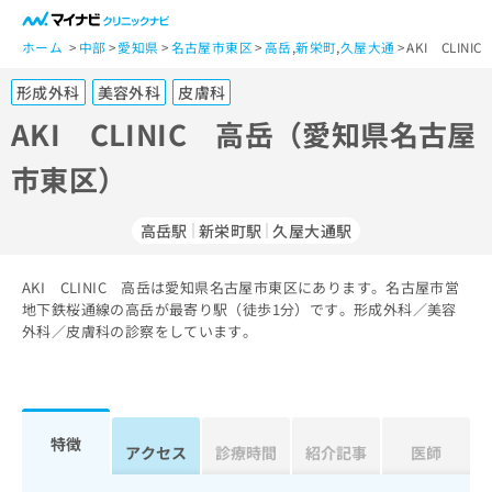
一
般
ホーム
中部
愛知県
名古屋市東区
高岳
,
新栄町
,
久屋大通
AKI CLI
ユ
形成外科
美容外科
皮膚科
ー
ザ
AKI CLINIC 高岳（愛知県名古屋
ー
市東区）
の
方
は
高岳駅
新栄町駅
久屋大通駅
こ
ち
AKI CLINIC 高岳は愛知県名古屋市東区にあります。名古屋市営
ら
地下鉄桜通線の高岳が最寄り駅（徒歩1分）です。形成外科／美容
外科／皮膚科の診察をしています。
医
マ
療
イ
関
ナ
係
ビ
者
ク
特徴
アクセス
診療時間
紹介記事
医師
の
リ
方
ニ