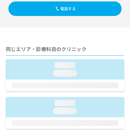
出
稿
クリ
資
稿
ニッ
の
電話する
料
クナ
の
お
の
ビサ
お
問
ご
イト
問
い
請
への
い
合
お問
求
合
合せ
わ
は
フォ
わ
せ
こ
ーム
せ
同じエリア・診療科目のクリニック
は
ち
とな
は
こ
ら
りま
こ
ち
す。
loading...
ち
ら
クリ
無
ら
ニッ
loading...
料
クの
資
情
予
料
報
約・
の
症状
拡
のご
ご
充
相談
loading...
請
の
など
求
お
loading...
はで
は
申
きま
こ
せん
し
ので
ち
込