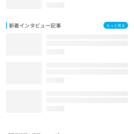
loading...
新着インタビュー記事
もっと見る
loading...
loading...
loading...