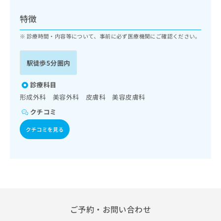
ッ
は
ク
こ
特徴
ナ
ち
ビ
診療時間・内容等について、事前に必ず医療機関にご確認ください。
ら
に
関
広
駅徒歩5分圏内
す
広
告
る
告
代
お
診療科目
出
理
問
稿
形成外科 美容外科 皮膚科 美容皮膚科
店
い
の
クチコミ
合
の
お
わ
方
問
クチコミを見る
せ
い
は
は
合
こ
こ
わ
ち
ち
せ
ら
ら
は
こ
こち
ち
広
らは
広
ら
告
ご予約・お問い合わせ
マイ
告
出
ナビ