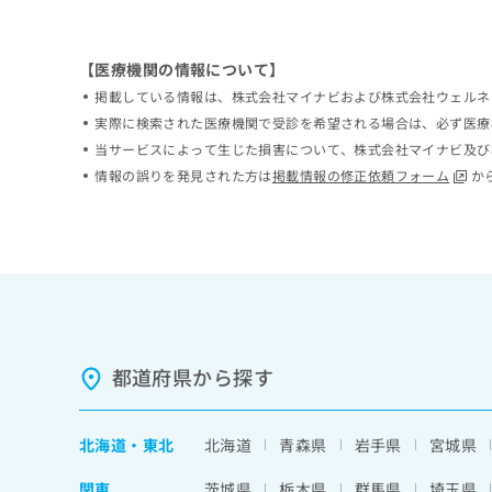
ち
み
ら
は
こ
【医療機関の情報について】
ち
掲載している情報は、株式会社マイナビおよび株式会社ウェルネ
そ
ら
の
実際に検索された医療機関で受診を希望される場合は、必ず医療
他
当サービスによって生じた損害について、株式会社マイナビ及び
の
情報の誤りを発見された方は
掲載情報の修正依頼フォーム
か
お
問
い
合
わ
せ
は
こ
ち
都道府県から探す
ら
北海道
・
東北
北海道
青森県
岩手県
宮城県
関東
茨城県
栃木県
群馬県
埼玉県