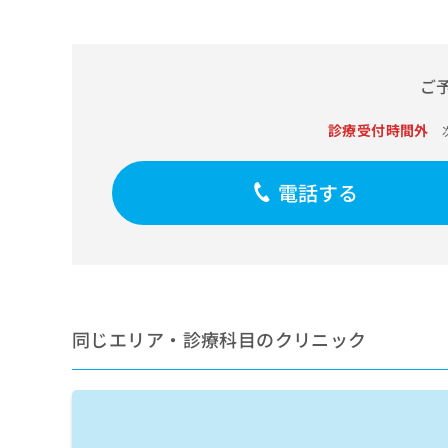
せ
こち
ち
らは
は
マイ
こ
ら
ナビ
ち
クリ
ご
ら
ニッ
クナ
広
ビサ
診療受付時間外
広
資
イト
告
告
への
料
出
出
お問
の
稿
電話する
合せ
稿
ご
の
フォ
の
請
お
ーム
お
求
問
とな
問
りま
は
い
い
す。
こ
合
合
クリ
ち
わ
ニッ
わ
ら
せ
クの
せ
同じエリア・診療科目のクリニック
は
予
は
約・
こ
こ
無
症状
ち
ち
のご
料
ら
相談
ら
情
など
報
はで