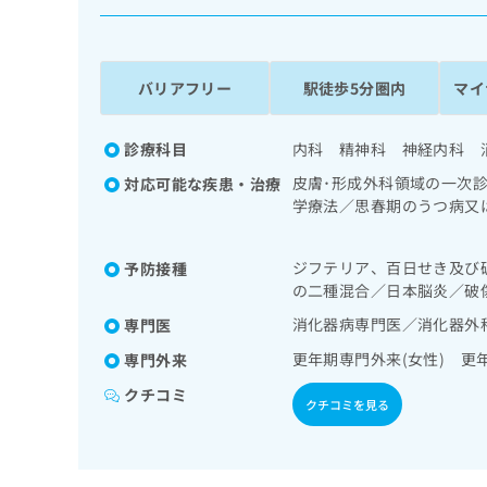
係
ク
者
リ
の
ニ
ッ
方
バリアフリー
駅徒歩5分圏内
マイ
ク
は
ナ
こ
ビ
診療科目
内科 精神科 神経内科 
ち
に
皮膚･形成外科領域の一次
対応可能な疾患・治療
関
ら
学療法／思春期のうつ病又
す
／薬物依存症／神経症性障
る
閉症、学習障害等）／呼吸
お
広
ジフテリア、百日せき及び
予防接種
肝･胆道・膵臓領域の一次
広
問
の二種混合／日本脳炎／破
告
告
謝･栄養領域の一次診療／
い
出
／筋・骨格系及び外傷領域
代
合
消化器病専門医／消化器外
専門医
稿
わ
理
更年期専門外来(女性) 更
専門外来
の
せ
店
お
は
クチコミ
の
問
クチコミを見る
こ
い
方
ち
合
ら
は
わ
こ