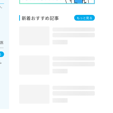
い。
新着おすすめ記事
もっと見る
身医
loading...
存症
自
る
／
ん
･代
定）
loading...
loading...