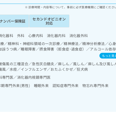
診療時間・内容等について、事前に必ず医療機関にご確認くださ
セカンドオピニオン
ナンバー保険証
対応
消化器科 外科 心療内科 消化器内科 消化器外科
診療／精神科・神経科領域の一次診療／精神療法／精神分析療法／心
は躁うつ病／睡眠障害／摂食障害（拒食症･過食症）／アルコール依
害（強迫性障害、不安障害、パニック障害等）／認知症／発達障害（
もっと見
器領域の一次診療／消化器系領域の一次診療／上部消化管内視鏡検査
破傷風の三種混合／急性灰白髄炎／麻しん／風しん／麻しん及び風し
診療／循環器系領域の一次診療／腎･泌尿器系領域の一次診療／内分泌
傷風／水痘／インフルエンザ／おたふくかぜ／狂犬病
内分泌機能検査／糖尿病患者教育（食事療法、運動療法、自己血糖測
の一次診療／がんに伴う精神症状のケア
科専門医／消化器内視鏡専門医
年期専門外来(男性) 睡眠外来 認知症専門外来 物忘れ専門外来