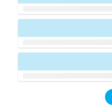
拡
資
きま
充
料
せん
の
ので
の
ご了
お
ご
承く
申
請
ださ
し
求
い。
込
は
み
こ
は
ち
こ
ら
ち
ら
無
料
掲
情
載
報
情
拡
報
充
の
の
修
お
正
申
は
し
こ
込