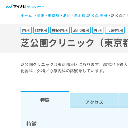
一
ホーム
関東
東京都
港区
赤羽橋
,
芝公園
,
三田
芝公園ク
般
ユ
内科
精神科
神経内科
消化器科
外科
心療内科
ー
ザ
芝公園クリニック（東京
ー
の
方
芝公園クリニックは東京都港区にあります。都営地下鉄大
は
化器科／外科／心療内科の診察をしています。
こ
ち
ら
特徴
アクセス
医
マ
療
イ
ナ
関
特徴
ビ