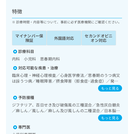
ッ
は
ク
こ
特徴
ナ
ち
ビ
診療時間・内容等について、事前に必ず医療機関にご確認ください。
ら
に
関
マイナンバー保
セカンドオピニ
広
外国語対応
す
広
険証
オン対応
告
る
告
代
お
診療科目
出
理
問
稿
内科 小児科 思春期内科
店
い
の
対応可能な疾患・治療
合
の
お
わ
臨床心理・神経心理検査／心身医学療法／思春期のうつ病又
方
問
せ
は躁うつ病／睡眠障害／摂食障害（拒食症･過食症）／発達
い
は
障害（自閉症、学習障害等）／小児領域の一次診療／小児呼
は
合
もっと見る
こ
吸器疾患／小児アレルギー疾患／乳幼児の育児相談／夜尿症
こ
わ
ち
予防接種
の治療／小児食物アレルギー負荷検査／漢方薬の処方
ち
せ
ら
ら
ジフテリア、百日せき及び破傷風の三種混合／急性灰白髄炎
は
／麻しん／風しん／麻しん及び風しんの二種混合／日本脳炎
こ
こち
／破傷風／結核／Hib感染症／小児の肺炎球菌感染症／ヒト
ち
もっと見る
広
らは
パピローマウイルス感染症／水痘／インフルエンザ／成人の
広
ら
告
マイ
専門医
肺炎球菌感染症／おたふくかぜ／A型肝炎／B型肝炎／ロタウ
告
出
ナビ
イルス感染症／髄膜炎菌感染症