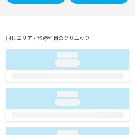
ご了
ら
み
承く
は
ださ
こ
無
い。
ち
料
ら
情
報
同じエリア・診療科目のクリニック
拡
掲
充
載
の
情
loading...
お
報
loading...
申
の
し
修
込
正
み
は
は
こ
loading...
こ
ち
ち
ら
loading...
ら
そ
の
他
loading...
の