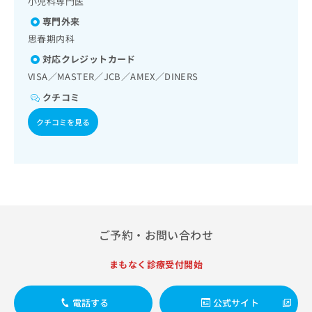
小児科専門医
出
稿
クリ
資
稿
ニッ
の
専門外来
料
クナ
の
お
の
思春期内科
ビサ
お
問
ご
イト
対応クレジットカード
問
い
請
への
い
合
VISA／MASTER／JCB／AMEX／DINERS
お問
求
合
合せ
わ
は
クチコミ
フォ
わ
せ
こ
ーム
せ
は
ち
クチコミを見る
とな
は
こ
ら
りま
こ
ち
す。
ち
ら
クリ
無
ら
ニッ
料
クの
資
情
予
料
報
約・
の
症状
拡
のご
ご
ご予約・お問い合わせ
充
相談
請
の
など
求
お
まもなく診療受付開始
はで
は
申
きま
こ
せん
し
ので
ち
電話する
公式サイト
込