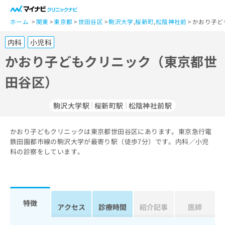
一
般
ホーム
関東
東京都
世田谷区
駒沢大学
,
桜新町
,
松陰神社前
かおり子ど
ユ
内科
小児科
ー
ザ
かおり子どもクリニック（東京都世
ー
田谷区）
の
方
は
駒沢大学駅
桜新町駅
松陰神社前駅
こ
ち
かおり子どもクリニックは東京都世田谷区にあります。東京急行電
ら
鉄田園都市線の駒沢大学が最寄り駅（徒歩7分）です。内科／小児
科の診察をしています。
医
マ
療
イ
関
ナ
係
ビ
者
ク
特徴
アクセス
診療時間
紹介記事
医師
の
リ
方
ニ