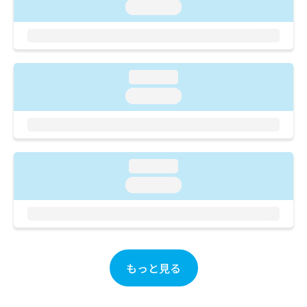
ご了
ら
み
loading...
承く
は
ださ
こ
無
い。
ち
料
ら
情
loading...
報
拡
掲
loading...
充
載
の
情
お
報
申
の
し
修
loading...
込
正
loading...
み
は
は
こ
こ
ち
ち
ら
ら
そ
もっと見る
の
他
の