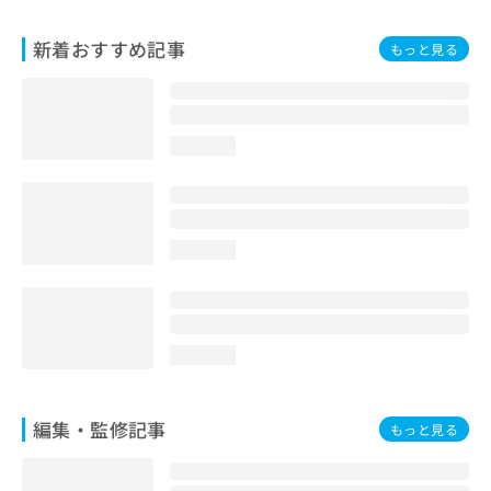
お
問
新着おすすめ記事
もっと見る
い
合
わ
せ
は
loading...
こ
ち
ら
loading...
loading...
編集・監修記事
もっと見る