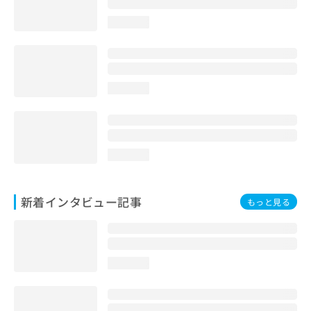
loading...
loading...
loading...
新着インタビュー記事
もっと見る
loading...