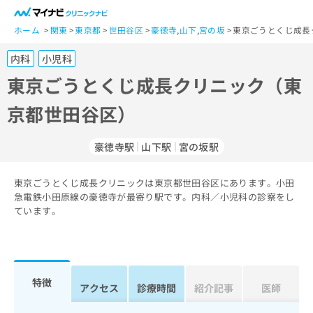
一
般
ホーム
関東
東京都
世田谷区
豪徳寺
,
山下
,
宮の坂
東京ごうとくじ成長
ユ
内科
小児科
ー
ザ
東京ごうとくじ成長クリニック（東
ー
京都世田谷区）
の
方
は
豪徳寺駅
山下駅
宮の坂駅
こ
ち
東京ごうとくじ成長クリニックは東京都世田谷区にあります。小田
ら
急電鉄小田原線の豪徳寺が最寄り駅です。内科／小児科の診察をし
ています。
医
マ
療
イ
関
ナ
係
ビ
者
ク
特徴
アクセス
診療時間
紹介記事
医師
の
リ
方
ニ