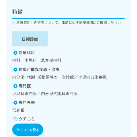
ッ
は
ク
こ
特徴
ナ
ち
ビ
診療時間・内容等について、事前に必ず医療機関にご確認ください。
ら
に
関
広
日曜診療
す
広
告
る
告
代
お
診療科目
出
理
問
稿
内科 小児科 思春期内科
店
い
の
対応可能な疾患・治療
合
の
お
わ
内分泌･代謝･栄養領域の一次診療／小児内分泌疾患
方
問
せ
い
は
専門医
は
合
こ
小児科専門医／内分泌代謝科専門医
こ
わ
ち
ち
せ
専門外来
ら
ら
は
低身長
こ
こち
クチコミ
ち
広
らは
広
ら
告
マイ
クチコミを見る
告
出
ナビ