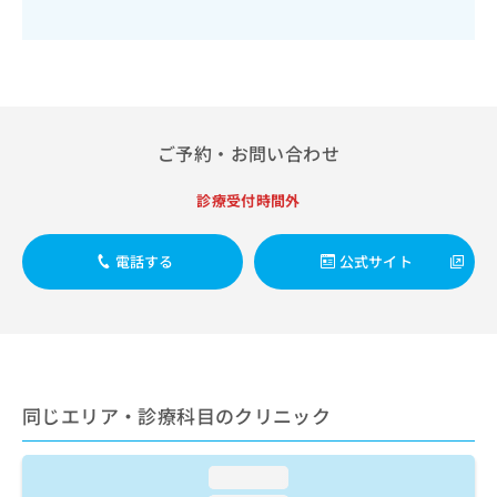
出
稿
クリ
資
稿
ニッ
の
料
クナ
の
お
の
ビサ
お
問
ご
イト
問
い
請
への
い
合
お問
求
合
合せ
わ
は
ご予約・お問い合わせ
フォ
わ
せ
こ
ーム
せ
は
ち
とな
診療受付時間外
は
こ
ら
りま
こ
ち
す。
ち
ら
クリ
電話する
公式サイト
無
ら
ニッ
料
クの
資
情
予
料
報
約・
の
症状
拡
のご
ご
充
相談
請
の
など
同じエリア・診療科目のクリニック
求
お
はで
は
申
きま
こ
せん
し
loading...
ので
ち
込