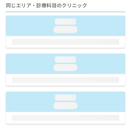
ご了
ら
み
同じエリア・診療科目のクリニック
承く
は
ださ
こ
無
い。
ち
料
loading...
ら
情
loading...
報
拡
掲
充
載
の
情
お
報
loading...
申
の
loading...
し
修
込
正
み
は
は
こ
こ
ち
ち
loading...
ら
ら
loading...
そ
の
他
の