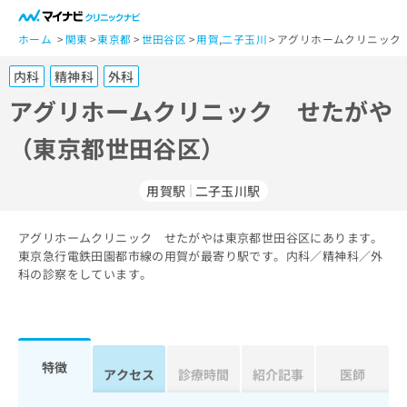
一
般
ホーム
関東
東京都
世田谷区
用賀
,
二子玉川
アグリホームクリニック
ユ
内科
精神科
外科
ー
ザ
アグリホームクリニック せたがや
ー
（東京都世田谷区）
の
方
は
用賀駅
二子玉川駅
こ
ち
アグリホームクリニック せたがやは東京都世田谷区にあります。
ら
東京急行電鉄田園都市線の用賀が最寄り駅です。内科／精神科／外
科の診察をしています。
医
マ
療
イ
関
ナ
係
ビ
者
ク
特徴
アクセス
診療時間
紹介記事
医師
の
リ
方
ニ