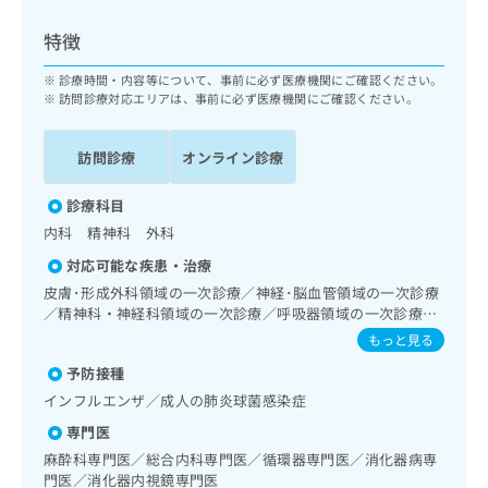
ッ
は
ク
こ
特徴
ナ
ち
ビ
診療時間・内容等について、事前に必ず医療機関にご確認ください。
ら
に
訪問診療対応エリアは、事前に必ず医療機関にご確認ください。
関
広
す
広
告
訪問診療
オンライン診療
る
告
代
お
出
理
診療科目
問
稿
店
い
の
内科 精神科 外科
合
の
お
対応可能な疾患・治療
わ
方
問
皮膚･形成外科領域の一次診療／神経･脳血管領域の一次診療
せ
い
は
／精神科・神経科領域の一次診療／呼吸器領域の一次診療／
は
合
こ
在宅酸素療法／消化器系領域の一次診療／肝･胆道・膵臓領
こ
もっと見る
わ
ち
域の一次診療／循環器系領域の一次診療／腎･泌尿器系領域
ち
せ
ら
予防接種
の一次診療／尿失禁の治療／内分泌･代謝･栄養領域の一次診
ら
は
療／内分泌機能検査／インスリン療法／糖尿病患者教育（食
インフルエンザ／成人の肺炎球菌感染症
こ
事療法、運動療法、自己血糖測定）／糖尿病による合併症に
こち
ち
広
専門医
対する継続的な管理及び指導／血液・免疫系領域の一次診療
らは
広
ら
告
／筋・骨格系及び外傷領域の一次診療／神経ブロック／医療
麻酔科専門医／総合内科専門医／循環器専門医／消化器病専
マイ
告
出
ナビ
用麻薬によるがん疼痛治療／がんに伴う精神症状のケア／漢
門医／消化器内視鏡専門医