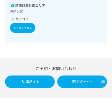
出
稿
クリ
方薬の処方
資
訪問診療対応エリア
稿
ニッ
の
料
クナ
の
世田谷区
お
の
ビサ
お
問
ご
クチコミ
イト
問
い
請
への
い
合
お問
求
クチコミを見る
合
合せ
わ
は
フォ
わ
せ
こ
ーム
せ
は
ち
とな
は
こ
ら
りま
こ
ち
す。
ち
ら
クリ
無
ら
ニッ
料
クの
ご予約・お問い合わせ
資
情
予
料
報
約・
の
症状
拡
電話する
公式サイト
のご
ご
充
相談
請
の
など
求
お
はで
は
申
きま
こ
せん
し
ので
ち
込