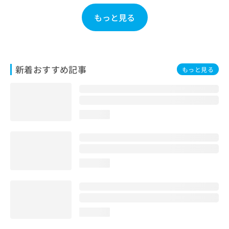
お
もっと見る
問
い
合
わ
せ
新着おすすめ記事
は
もっと見る
こ
ち
ら
loading...
loading...
loading...