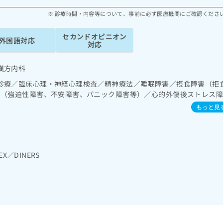
診療時間・内容等について、事前に必ず医療機関にご確認くださ
セカンドオピニオン
外国語対応
対応
漢方内科
診療／臨床心理・神経心理検査／精神療法／睡眠障害／摂食障害（拒
害（強迫性障害、不安障害、パニック障害等）／心的外傷後ストレス
閉症、学習障害等）
もっと見
EX／DINERS