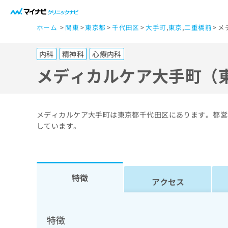
一
ホーム
関東
東京都
千代田区
大手町
,
東京
,
二重橋前
メ
般
ユ
内科
精神科
心療内科
ー
ザ
メディカルケア大手町（
ー
の
方
メディカルケア大手町は東京都千代田区にあります。都営
は
しています。
こ
ち
ら
特徴
アクセス
医
マ
療
イ
ナ
関
特徴
ビ