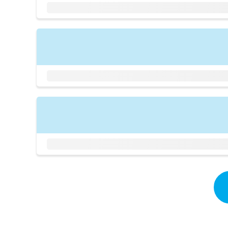
拡
資
きま
充
料
せん
の
ので
の
ご了
お
ご
承く
申
請
ださ
し
求
い。
込
は
み
こ
は
ち
こ
ら
ち
ら
無
料
掲
情
載
報
情
拡
報
充
の
の
修
お
正
申
は
し
こ
込