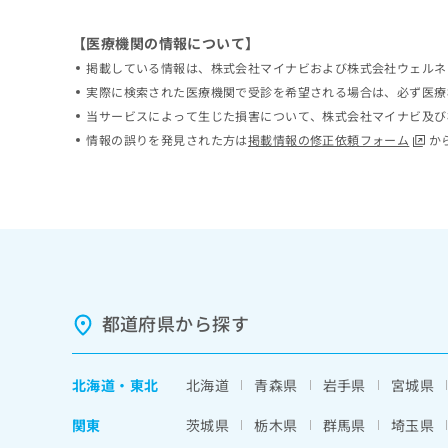
ち
み
ら
は
【医療機関の情報について】
こ
掲載している情報は、株式会社マイナビおよび株式会社ウェルネ
ち
そ
実際に検索された医療機関で受診を希望される場合は、必ず医療
ら
の
当サービスによって生じた損害について、株式会社マイナビ及び
他
情報の誤りを発見された方は
掲載情報の修正依頼フォーム
か
の
お
問
い
合
わ
せ
は
こ
都道府県から探す
ち
ら
北海道
・
東北
北海道
青森県
岩手県
宮城県
関東
茨城県
栃木県
群馬県
埼玉県