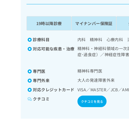
係
ク
者
リ
の
ニ
ッ
方
19時以降診療
マイナンバー保険証
ク
は
ナ
こ
ビ
診療科目
内科 精神科 心療内科 
ち
に
精神科・神経科領域の一次
対応可能な疾患・治療
関
ら
症･過食症）／神経症性障
す
（PTSD）／発達障害（自
る
お
広
精神科専門医
専門医
広
問
告
告
い
大人の発達障害外来
専門外来
出
代
合
対応クレジットカード
VISA／MASTER／JCB／AM
稿
わ
理
の
せ
クチコミ
店
お
クチコミを見る
は
の
問
こ
い
方
ち
合
ら
は
わ
こ