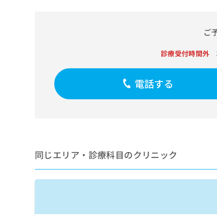
せ
こち
ち
らは
は
マイ
こ
ら
ナビ
ご
ち
クリ
ら
ニッ
クナ
診療受付時間外
広
ビサ
広
資
イト
告
告
への
料
出
電話する
出
お問
の
稿
合せ
稿
ご
の
フォ
の
請
お
ーム
お
求
問
とな
問
りま
は
い
い
す。
こ
合
合
クリ
ち
わ
ニッ
わ
同じエリア・診療科目のクリニック
ら
せ
クの
せ
は
予
は
約・
こ
こ
無
症状
ち
ち
のご
料
ら
相談
ら
情
など
報
はで