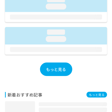
ご了
ら
み
承く
loading...
は
ださ
こ
無
い。
ち
料
ら
情
報
loading...
拡
掲
充
載
loading...
の
情
お
報
申
の
し
修
込
正
み
もっと見る
は
は
こ
こ
ち
ち
ら
ら
新着おすすめ記事
もっと見る
そ
の
他
の