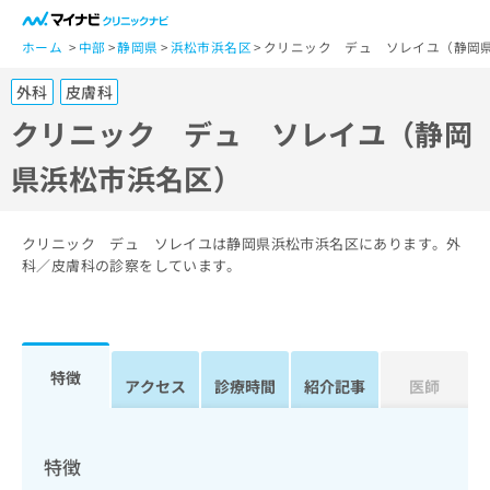
一
般
ホーム
中部
静岡県
浜松市浜名区
クリニック デュ ソレイユ（静岡
ユ
外科
皮膚科
ー
ザ
クリニック デュ ソレイユ（静岡
ー
県浜松市浜名区）
の
方
は
こ
クリニック デュ ソレイユは静岡県浜松市浜名区にあります。外
ち
科／皮膚科の診察をしています。
ら
医
マ
療
イ
特徴
関
アクセス
診療時間
紹介記事
医師
ナ
係
ビ
者
ク
の
リ
特徴
方
ニ