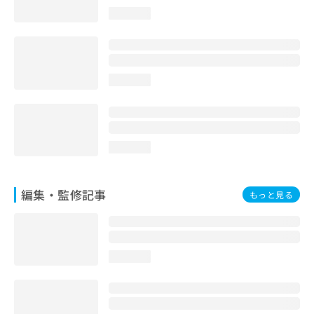
お
loading...
問
い
合
わ
せ
loading...
は
こ
ち
ら
loading...
編集・監修記事
もっと見る
loading...