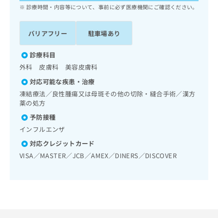
ッ
は
診療時間・内容等について、事前に必ず医療機関にご確認ください。
ク
こ
ナ
ち
バリアフリー
駐車場あり
ビ
ら
に
関
診療科目
広
す
広
外科 皮膚科 美容皮膚科
告
る
告
代
対応可能な疾患・治療
お
出
理
問
凍結療法／良性腫瘍又は母斑その他の切除・縫合手術／漢方
稿
店
い
薬の処方
の
合
の
お
予防接種
わ
方
問
インフルエンザ
せ
い
は
は
合
対応クレジットカード
こ
こ
わ
ち
VISA／MASTER／JCB／AMEX／DINERS／DISCOVER
ち
せ
ら
ら
は
こ
こち
ち
広
らは
広
ら
告
マイ
告
出
ナビ