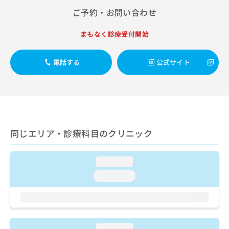
出
稿
クリ
資
ご予約・お問い合わせ
稿
ニッ
の
料
クナ
の
お
の
ビサ
お
まもなく診療受付開始
問
ご
イト
問
い
請
への
い
合
お問
求
電話する
公式サイト
合
合せ
わ
は
フォ
わ
せ
こ
ーム
せ
は
ち
とな
は
こ
ら
りま
こ
ち
す。
ち
ら
クリ
無
ら
ニッ
同じエリア・診療科目のクリニック
料
クの
資
情
予
料
報
約・
の
症状
loading...
拡
のご
ご
充
loading...
相談
請
の
など
求
お
はで
は
申
きま
こ
せん
し
ので
ち
込
loading...