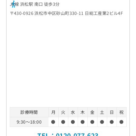
JR線 浜松駅 南口 徒歩3分
〒430-0926 浜松市中区砂山町330-11 日総工産第2ビル4F
診療時間
月
火
水
木
金
土
日
祝
9:30～18:00
●
●
●
●
●
●
●
●
TEL：
0120-077-623