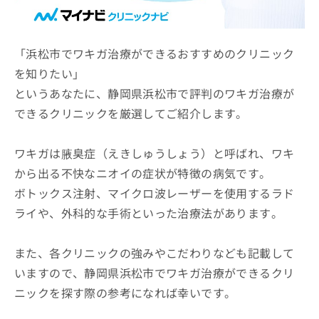
ッ
は
ク
こ
ナ
ち
ビ
「浜松市でワキガ治療ができるおすすめのクリニック
ら
に
を知りたい」
関
広
というあなたに、静岡県浜松市で評判のワキガ治療が
す
広
告
る
告
できるクリニックを厳選してご紹介します。
代
お
出
理
問
稿
店
い
ワキガは腋臭症（えきしゅうしょう）と呼ばれ、ワキ
の
合
の
お
から出る不快なニオイの症状が特徴の病気です。
わ
方
問
ボトックス注射、マイクロ波レーザーを使用するラド
せ
い
は
は
合
ライや、外科的な手術といった治療法があります。
こ
こ
わ
ち
ち
せ
ら
ら
また、各クリニックの強みやこだわりなども記載して
は
こ
いますので、静岡県浜松市でワキガ治療ができるクリ
こち
ち
広
らは
ニックを探す際の参考になれば幸いです。
広
ら
告
マイ
告
出
ナビ