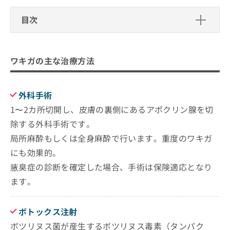
ご了
ら
み
承く
は
目次
ださ
こ
無
い。
ち
料
ワキガの主な治療方法
ら
情
外科手術
報
ワキガの主な治療方法
浜松市で評判のワキガ治療におすすめ
拡
掲
ボトックス注射
のクリニック5選
充
載
ミラドライ
の
情
松尾形成外科・眼瞼クリニック
外科手術
まとめ：浜松市のワキガ治療におすすめのクリ
お
報
ユリシスクリニック
ニック5選
1〜2カ所切開し、皮膚の裏側にあるアポクリン腺を切
申
の
し
修
浜松中央クリニック
除する外科手術です。
込
正
ハートライフクリニック
局所麻酔もしくは全身麻酔で行います。重度のワキガ
み
は
は
にも効果的。
こ
クリニックデュソレイユ
こ
ち
腋臭症の診断を確定した場合、手術は保険適応となり
ち
ら
ます。
ら
そ
の
ボトックス注射
他
ボツリヌス菌が産生するボツリヌス毒素（タンパク
の