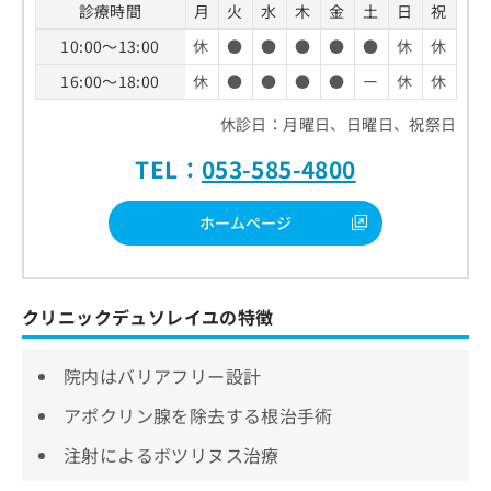
診療時間
月
火
水
木
金
土
日
祝
10:00～13:00
休
●
●
●
●
●
休
休
16:00～18:00
休
●
●
●
●
ー
休
休
休診日：月曜日、日曜日、祝祭日
TEL：
053-585-4800
ホームページ
クリニックデュソレイユの特徴
院内はバリアフリー設計
アポクリン腺を除去する根治手術
注射によるボツリヌス治療