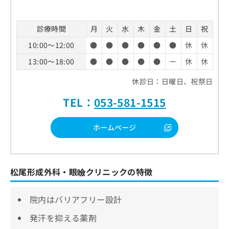
診療時間
月
火
水
木
金
土
日
祝
10:00～12:00
●
●
●
●
●
●
休
休
13:00～18:00
●
●
●
●
●
ー
休
休
休診日：日曜日、祝祭日
TEL：
053-581-1515
ホームページ
松尾形成外科・眼瞼クリニックの特徴
院内はバリアフリー設計
発汗を抑える薬剤