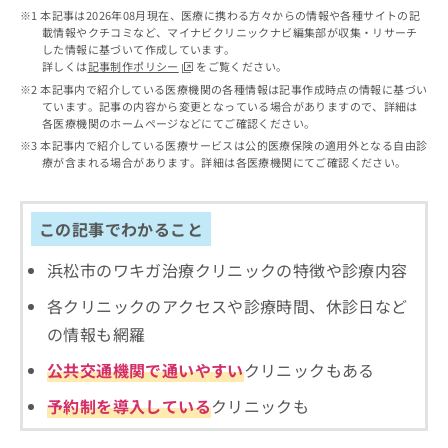
出
稿
クリ
資
本記事は2026年08月現在、医療に携わる方々からの情報や各種サイトの記
稿
ニッ
の
料
載情報やクチコミなど、マイナビクリニックナビ編集部が収集・リサーチ
クナ
の
お
した情報に基づいて作成しています。
の
ビサ
お
詳しくは
記事制作ポリシー
をご覧ください。
問
ご
イト
問
い
本記事内で紹介している医療機関の各種情報は記事作成時点の情報に基づい
請
への
い
ています。記事の内容から変更となっている場合がありますので、詳細は
合
お問
求
各医療機関のホームページなどにてご確認ください。
合
合せ
わ
は
フォ
わ
本記事内で紹介している医療サービスは公的医療保険の適用外となる自由診
せ
こ
ーム
療が含まれる場合があります。詳細は各医療機関にてご確認ください。
せ
は
ち
とな
は
こ
ら
りま
こ
ち
す。
ち
この記事でわかること
ら
クリ
無
ら
ニッ
料
クの
浜松市のワキガ治療クリニックの特徴や診療内容
資
情
予
料
報
約・
各クリニックのアクセスや診療時間、休診日など
の
症状
拡
のご
の情報も網羅
ご
充
相談
請
の
など
公共交通機関で通いやすい
クリニックもある
求
お
はで
は
申
きま
予約制を導入している
クリニックも
こ
せん
し
ので
ち
込