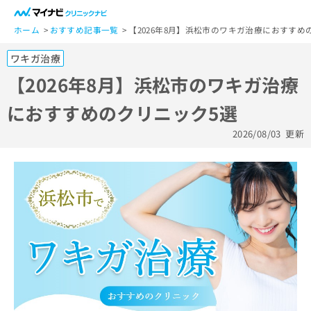
一
般
ホーム
おすすめ記事一覧
【2026年8月】浜松市のワキガ治療におすすめ
ユ
ワキガ治療
ー
ザ
【2026年8月】浜松市のワキガ治療
ー
におすすめのクリニック5選
の
方
2026/08/03
更新
は
こ
ち
ら
医
マ
療
イ
関
ナ
係
ビ
者
ク
の
リ
方
ニ