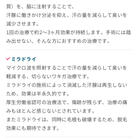
お
質）を、脇に注射することで、
問
汗腺に働きかけ分泌を抑え、汗の量を減らして臭いを
い
合
減少させます。
わ
1回の治療で約2～3ヶ月効果が持続します。手術には踏
せ
み出せない、そんな方におすすめの治療です。
は
こ
ち
ミラドライ
ら
マイクロ波を照射することで汗の量を減らして臭いを
軽減する、切らないワキガ治療です。
ミラドライの施術によって消滅した汗腺は再生しない
ため、効果は半永久的です。
厚生労働省認可の治療法で、傷跡が残らず、治療の痛
みもほとんど感じないとされています。
またミラドライは、同時に毛根も破壊するため、脱毛
効果にも期待できます。