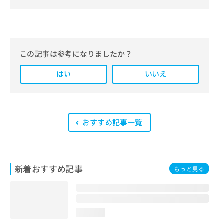
＆医療情報サイト「マイナビクリニッ
クナビ」。
編集部では、地域ごとの医療機関情報
をわかりやすく整理し、最新の公式情
報にもとづいて発信しています。
この記事は参考になりましたか？
また、医療広告ガイドラインに準拠し
はい
た編集体制を整えており、編集部内に
いいえ
は、一般社団法人薬機法医療法規格協
会が実施する「YMAA（薬機法・医療
法適法広告取扱個人認証規格）」講習
を修了したメンバーが複数名在籍して
います。
おすすめ記事一覧
新着おすすめ記事
もっと見る
loading...