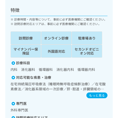
ッ
は
ク
こ
特徴
ナ
ち
ビ
診療時間・内容等について、事前に必ず医療機関にご確認ください。
ら
に
訪問診療対応エリアは、事前に必ず医療機関にご確認ください。
関
広
す
広
告
訪問診療
オンライン診療
駐車場あり
る
告
代
お
出
マイナンバー保
セカンドオピニ
理
問
稿
外国語対応
険証
オン対応
店
い
の
合
の
お
診療科目
わ
方
問
内科 消化器科 循環器科 消化器内科 循環器内科
せ
い
は
は
合
対応可能な疾患・治療
こ
こ
わ
在宅持続陽圧呼吸療法（睡眠時無呼吸症候群治療）／在宅酸
ち
ち
せ
素療法／消化器系領域の一次診療／肝･胆道・膵臓領域の一
ら
ら
は
次診療／循環器系領域の一次診療／漢方薬の処方／在宅にお
もっと見る
こ
ける看取り
こち
専門医
ち
広
らは
広
ら
告
外科専門医
マイ
告
出
ナビ
訪問診療対応エリア