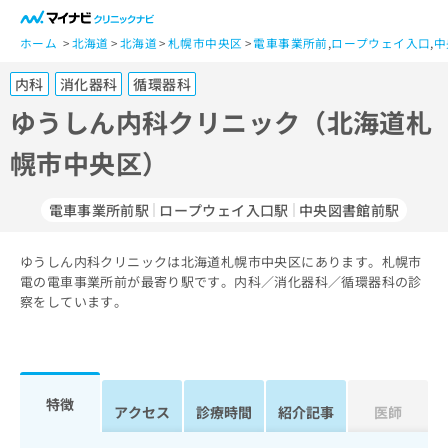
一
般
ホーム
北海道
北海道
札幌市中央区
電車事業所前
,
ロープウェイ入口
,
中
ユ
内科
消化器科
循環器科
ー
ザ
ゆうしん内科クリニック（北海道札
ー
幌市中央区）
の
方
は
電車事業所前駅
ロープウェイ入口駅
中央図書館前駅
こ
ち
ゆうしん内科クリニックは北海道札幌市中央区にあります。札幌市
ら
電の電車事業所前が最寄り駅です。内科／消化器科／循環器科の診
察をしています。
医
マ
療
イ
関
ナ
係
ビ
者
ク
特徴
アクセス
診療時間
紹介記事
医師
の
リ
方
ニ