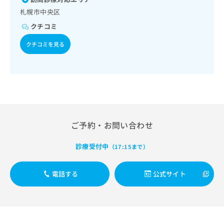
出
稿
クリ
資
札幌市中央区
稿
ニッ
の
料
クナ
の
お
の
クチコミ
ビサ
お
問
ご
イト
問
い
クチコミを見る
請
への
い
合
お問
求
合
合せ
わ
は
フォ
わ
せ
こ
ーム
せ
は
ち
とな
は
こ
ら
りま
こ
ち
す。
ち
ら
クリ
無
ら
ニッ
ご予約・お問い合わせ
料
クの
資
情
予
診療受付中
料
（17:15まで）
報
約・
の
症状
拡
のご
ご
充
電話する
公式サイト
相談
請
の
など
求
お
はで
は
申
きま
こ
せん
し
ので
ち
込