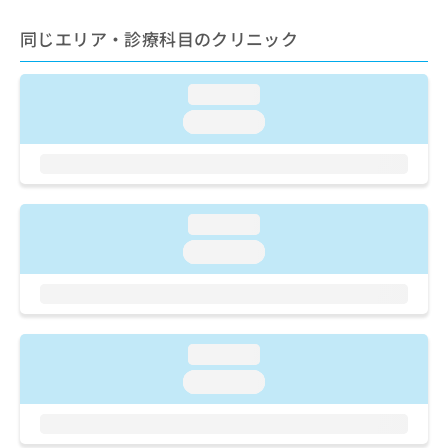
ご了
ら
み
承く
は
同じエリア・診療科目のクリニック
ださ
こ
無
い。
ち
料
ら
情
loading...
報
loading...
拡
掲
充
載
の
情
お
報
申
の
loading...
し
修
loading...
込
正
み
は
は
こ
こ
ち
ち
ら
ら
loading...
そ
loading...
の
他
の