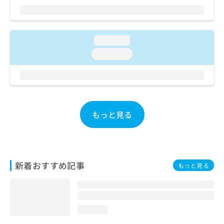
ご了
ら
み
承く
は
ださ
こ
無
い。
ち
料
loading...
ら
情
loading...
報
拡
掲
充
載
の
情
お
報
申
の
もっと見る
し
修
込
正
み
は
は
こ
こ
ち
新着おすすめ記事
もっと見る
ち
ら
ら
そ
の
loading...
他
の