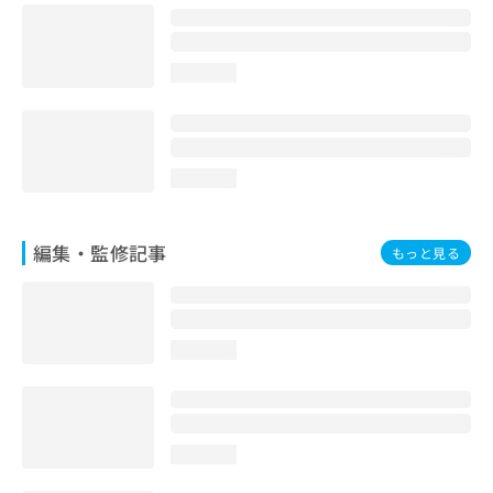
お
問
い
loading...
合
わ
せ
は
こ
loading...
ち
ら
編集・監修記事
もっと見る
loading...
loading...