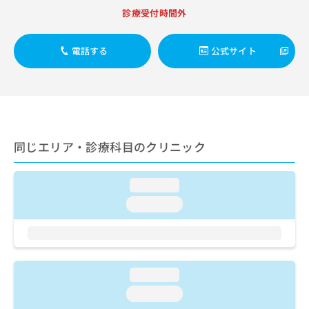
出
稿
クリ
資
診療受付時間外
稿
ニッ
の
料
クナ
の
お
の
ビサ
お
問
ご
電話する
公式サイト
イト
問
い
請
への
い
合
お問
求
合
合せ
わ
は
フォ
わ
せ
こ
ーム
せ
は
ち
とな
は
こ
ら
りま
こ
ち
同じエリア・診療科目のクリニック
す。
ち
ら
クリ
無
ら
ニッ
料
クの
loading...
資
情
予
料
loading...
報
約・
の
症状
拡
のご
ご
充
相談
請
の
など
求
お
はで
は
申
loading...
きま
こ
せん
し
loading...
ので
ち
込