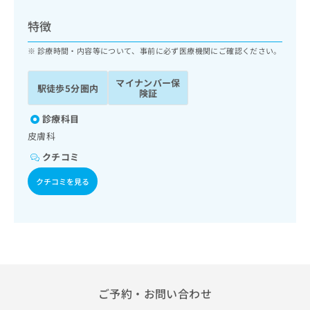
ッ
は
ク
こ
特徴
ナ
ち
ビ
診療時間・内容等について、事前に必ず医療機関にご確認ください。
ら
に
関
マイナンバー保
広
駅徒歩5分圏内
す
広
険証
告
る
告
代
お
診療科目
出
理
問
稿
皮膚科
店
い
の
クチコミ
合
の
お
わ
方
問
クチコミを見る
せ
い
は
は
合
こ
こ
わ
ち
ち
せ
ら
ら
は
こ
こち
ち
広
らは
広
ら
告
ご予約・お問い合わせ
マイ
告
出
ナビ