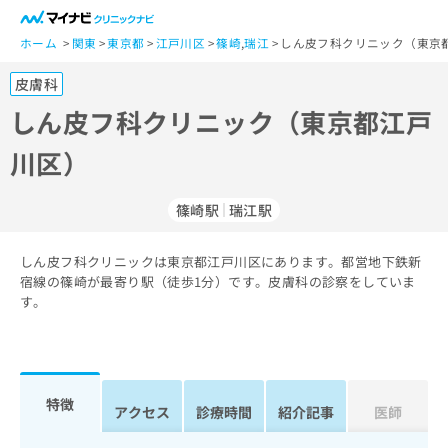
一
般
ホーム
関東
東京都
江戸川区
篠崎
,
瑞江
しん皮フ科クリニック（東京
ユ
皮膚科
ー
ザ
しん皮フ科クリニック（東京都江戸
ー
川区）
の
方
は
篠崎駅
瑞江駅
こ
ち
しん皮フ科クリニックは東京都江戸川区にあります。都営地下鉄新
ら
宿線の篠崎が最寄り駅（徒歩1分）です。皮膚科の診察をしていま
す。
医
マ
療
イ
関
ナ
係
ビ
者
ク
特徴
アクセス
診療時間
紹介記事
医師
の
リ
方
ニ