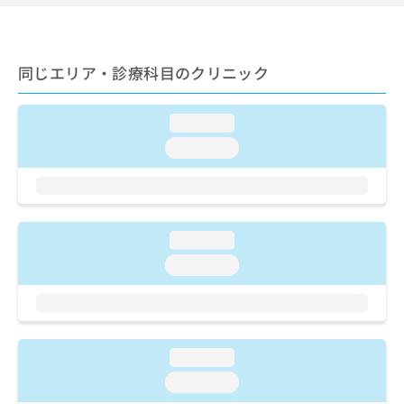
ご了
ら
み
承く
は
ださ
こ
無
い。
ち
料
同じエリア・診療科目のクリニック
ら
情
報
拡
掲
loading...
充
載
loading...
の
情
お
報
申
の
し
修
込
正
loading...
み
は
は
loading...
こ
こ
ち
ち
ら
ら
そ
loading...
の
他
loading...
の