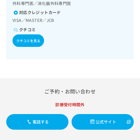
出
稿
クリ
外科専門医／消化器外科専門医
資
稿
ニッ
の
料
対応クレジットカード
クナ
の
お
の
ビサ
VISA／MASTER／JCB
お
問
ご
イト
問
い
請
への
クチコミ
い
合
お問
求
合
合せ
わ
クチコミを見る
は
フォ
わ
せ
こ
ーム
せ
は
ち
とな
は
こ
ら
りま
こ
ち
す。
ち
ら
クリ
無
ら
ニッ
料
クの
資
情
予
ご予約・お問い合わせ
料
報
約・
の
症状
拡
のご
ご
診療受付時間外
充
相談
請
の
など
求
お
はで
電話する
公式サイト
は
申
きま
こ
せん
し
ので
ち
込