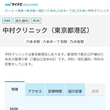
一
般
ホーム
関東
東京都
港区
六本木
,
六本木一丁目
,
乃木坂
中村クリニック
ユ
内科
消化器科
外科
ー
ザ
中村クリニック（東京都港区）
ー
の
六本木駅
六本木一丁目駅
乃木坂駅
方
は
こ
中村クリニックは東京都港区にあります。都営地下鉄大江戸線の六
本木が最寄り駅（7番出口徒歩4分）です。内科／消化器科／外科の
ち
診察をしています。
ら
医
マ
療
イ
関
ナ
特徴
アクセス
診療時間
紹介記事
医師
係
ビ
者
ク
の
リ
方
ニ
特徴