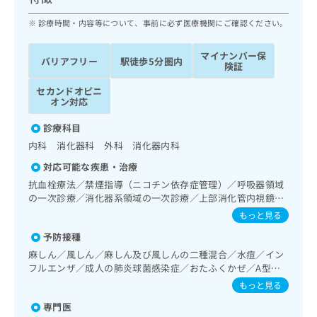
ッ
は
ク
診療時間・内容等について、事前に必ず医療機関にご確認ください。
こ
ナ
ち
ビ
ら
マイナンバー保
バリアフリー
駅徒歩5分圏内
に
険証
関
広
セカンドオピニ
す
広
告
オン対応
る
告
代
お
出
診療科目
理
問
稿
内科 消化器科 外科 消化器内科
店
い
の
合
の
お
対応可能な疾患・治療
わ
方
問
抗血栓療法／禁煙指導（ニコチン依存症管理）／呼吸器領域
せ
い
は
の一次診療／消化器系領域の一次診療／上部消化管内視鏡検
は
合
こ
査／肝･胆道・膵臓領域の一次診療／循環器系領域の一次診
もっと見る
こ
わ
療／腎･泌尿器系領域の一次診療／乳腺領域の一次診療／内
ち
ち
せ
予防接種
分泌･代謝･栄養領域の一次診療／内分泌機能検査／インスリ
ら
ら
は
ン療法／糖尿病患者教育（食事療法、運動療法、自己血糖測
麻しん／風しん／麻しん及び風しんの二種混合／水痘／イン
こ
定）／糖尿病による合併症に対する継続的な管理及び指導／
フルエンザ／成人の肺炎球菌感染症／おたふくかぜ／A型肝
こち
ち
血液・免疫系領域の一次診療／筋・骨格系及び外傷領域の一
広
炎／B型肝炎／狂犬病
もっと見る
らは
次診療／漢方薬の処方
広
ら
告
マイ
告
専門医
出
ナビ