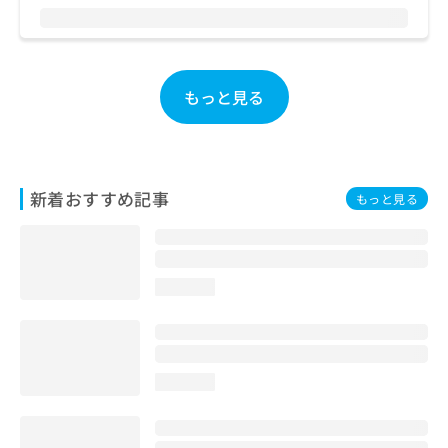
お
問
い
合
わ
もっと見る
せ
は
こ
ち
ら
新着おすすめ記事
もっと見る
loading...
loading...