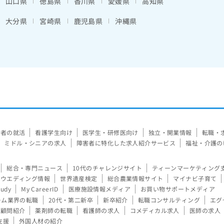
山口県
徳島県
香川県
愛媛県
高知県
大分県
宮崎県
鹿児島県
沖縄県
験者の就活
看護学生向け
医学生・研修医向け
独立・開業情報
転職・
ミドル・シニアの求人
障害者に特化した求人紹介サービス
福祉・介護の
総合・専門ニュース
10代のチャレンジサイト
ティーンマーケティング
ウエディング情報
世界遺産検定
総合農業情報サイト
マイナビ子育て
tudy
My CareerID
医療施設情報メディア
お買い物サポートメディア
ーム業界の転職
20代・第二新卒
新卒紹介
転職コンサルティング
エグ
顧問紹介
薬剤師の転職
看護師の求人
コメディカル求人
医師の求人
支援
外国人材の紹介