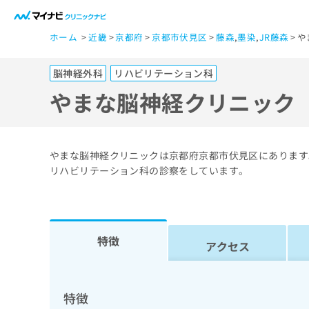
一
ホーム
近畿
京都府
京都市伏見区
藤森
,
墨染
,
JR藤森
や
般
ユ
脳神経外科
リハビリテーション科
ー
ザ
やまな脳神経クリニック
ー
の
方
やまな脳神経クリニックは京都府京都市伏見区にあります
は
リハビリテーション科の診察をしています。
こ
ち
ら
特徴
アクセス
医
マ
療
イ
ナ
関
特徴
ビ