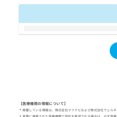
拡
資
きま
充
料
せん
の
ので
の
ご了
お
ご
承く
申
請
ださ
し
求
い。
込
は
み
こ
は
ち
こ
ら
ち
ら
無
料
掲
情
載
報
情
拡
報
充
の
の
修
お
【医療機関の情報について】
正
申
掲載している情報は、株式会社マイナビおよび株式会社ウェルネ
は
し
こ
実際に検索された医療機関で受診を希望される場合は、必ず医療
込