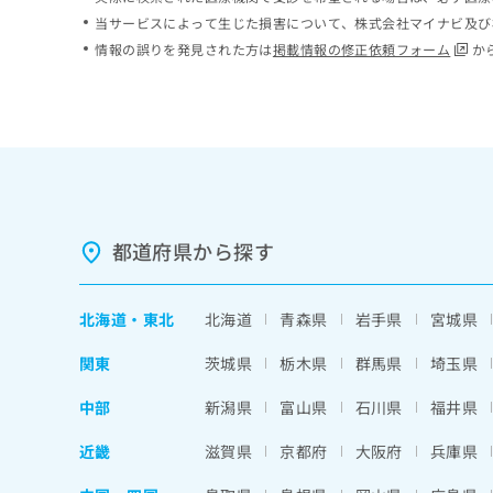
ち
み
当サービスによって生じた損害について、株式会社マイナビ及び
ら
は
情報の誤りを発見された方は
掲載情報の修正依頼フォーム
か
こ
ち
そ
ら
の
他
の
お
問
い
都道府県から探す
合
わ
せ
北海道
・
東北
北海道
青森県
岩手県
宮城県
は
こ
関東
茨城県
栃木県
群馬県
埼玉県
ち
ら
中部
新潟県
富山県
石川県
福井県
近畿
滋賀県
京都府
大阪府
兵庫県