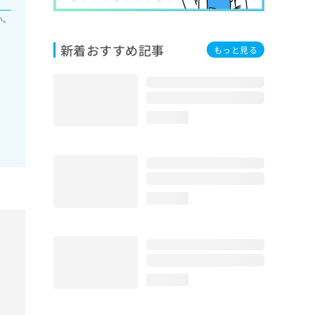
い。
新着おすすめ記事
もっと見る
loading...
loading...
loading...