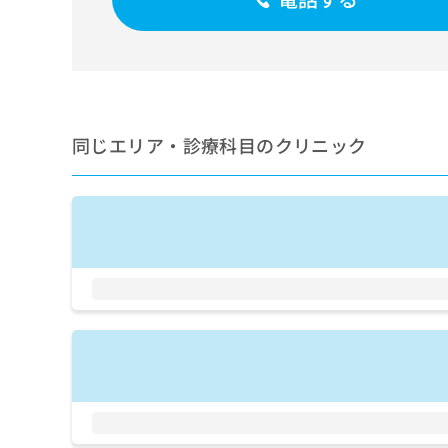
せ
こち
ち
らは
は
マイ
こ
ら
ナビ
ち
クリ
ら
ニッ
クナ
広
ビサ
広
資
イト
同じエリア・診療科目のクリニック
告
告
への
料
出
出
お問
の
稿
合せ
稿
ご
の
フォ
の
請
お
ーム
お
求
問
とな
問
りま
は
い
い
す。
こ
合
合
クリ
ち
わ
ニッ
わ
ら
せ
クの
せ
は
予
は
約・
こ
こ
無
症状
ち
ち
のご
料
ら
相談
ら
情
など
報
はで