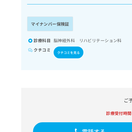
係
ク
者
リ
の
ニ
ッ
方
マイナンバー保険証
ク
は
ナ
こ
ビ
診療科目
脳神経外科 リハビリテーション科
ち
に
クチコミ
関
ら
クチコミを見る
す
る
お
広
広
問
告
告
い
出
代
合
稿
わ
理
の
せ
ご
店
お
は
の
問
こ
診療受付時間
い
方
ち
合
ら
は
わ
電話する
こ