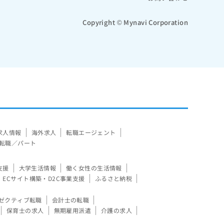
Copyright © Mynavi Corporation
求人情報
海外求人
転職エージェント
転職／パート
支援
大学生活情報
働く女性の生活情報
ECサイト構築・D2C事業支援
ふるさと納税
ゼクティブ転職
会計士の転職
保育士の求人
無期雇用派遣
介護の求人