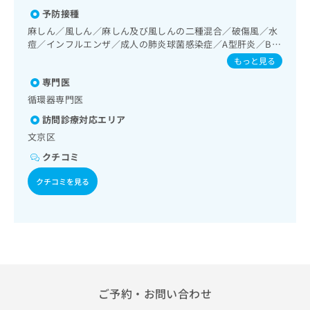
ご了
理
ら
み
承く
予防接種
は
ださ
麻しん／風しん／麻しん及び風しんの二種混合／破傷風／水
こ
無
い。
痘／インフルエンザ／成人の肺炎球菌感染症／A型肝炎／B型
ち
料
肝炎
もっと見る
ら
情
報
専門医
拡
掲
循環器専門医
充
載
の
訪問診療対応エリア
情
お
報
文京区
申
の
クチコミ
し
修
込
正
クチコミを見る
み
は
は
こ
こ
ち
ち
ら
ら
そ
の
他
ご予約・お問い合わせ
の