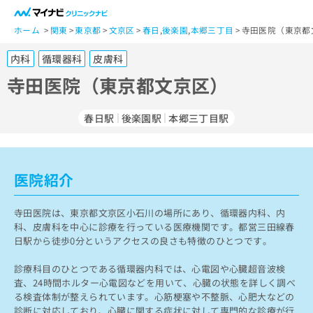
一
般
ホーム
関東
東京都
文京区
春日
,
後楽園
,
本郷三丁目
寺田医院（東京都
ユ
内科
循環器科
皮膚科
ー
ザ
寺田医院（東京都文京区）
ー
の
春日駅
後楽園駅
本郷三丁目駅
方
は
こ
ち
医院紹介
ら
寺田医院は、東京都文京区小石川の場所にあり、循環器内科、内
医
マ
科、皮膚科を中心に診療を行っている医療機関です。都営三田線春
療
イ
日駅から徒歩0分というアクセスの良さも特徴のひとつです。
関
ナ
係
ビ
診療科目のひとつである循環器内科では、心電図や心臓超音波検
者
ク
査、24時間ホルター心電図などを用いて、心臓の状態を詳しく調べ
の
リ
る検査体制が整えられています。心筋梗塞や不整脈、心肥大などの
方
ニ
診断に対応しており、心臓に関する症状に対して専門的な診療が行