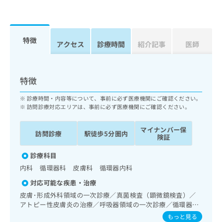
出
稿
クリ
資
稿
ニッ
の
料
クナ
の
お
の
ビサ
お
問
ご
イト
特徴
問
アクセス
診療時間
紹介記事
医師
い
請
への
い
合
お問
求
合
合せ
わ
は
フォ
わ
せ
こ
特徴
ーム
せ
は
ち
とな
は
こ
ら
りま
診療時間・内容等について、事前に必ず医療機関にご確認ください。
こ
ち
す。
訪問診療対応エリアは、事前に必ず医療機関にご確認ください。
ち
ら
クリ
無
ら
ニッ
料
マイナンバー保
クの
訪問診療
駅徒歩5分圏内
資
険証
情
予
料
報
約・
診療科目
の
症状
拡
のご
ご
充
内科 循環器科 皮膚科 循環器内科
相談
請
の
など
対応可能な疾患・治療
求
お
はで
皮膚･形成外科領域の一次診療／真菌検査（顕微鏡検査）／
は
申
きま
アトピー性皮膚炎の治療／呼吸器領域の一次診療／循環器系
こ
せん
し
領域の一次診療／ホルター型心電図検査／ペースメーカー管
ので
ち
込
もっと見る