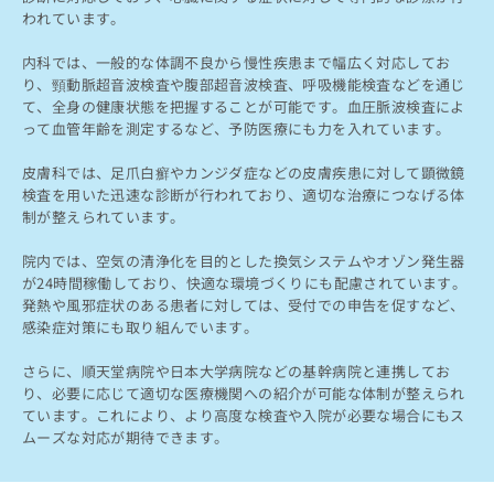
ッ
は
われています。
ク
こ
ナ
ち
内科では、一般的な体調不良から慢性疾患まで幅広く対応してお
ビ
り、頸動脈超音波検査や腹部超音波検査、呼吸機能検査などを通じ
ら
に
て、全身の健康状態を把握することが可能です。血圧脈波検査によ
関
って血管年齢を測定するなど、予防医療にも力を入れています。
広
す
広
告
る
告
皮膚科では、足爪白癬やカンジダ症などの皮膚疾患に対して顕微鏡
代
お
出
検査を用いた迅速な診断が行われており、適切な治療につなげる体
理
問
稿
制が整えられています。
店
い
の
合
の
お
院内では、空気の清浄化を目的とした換気システムやオゾン発生器
わ
方
問
が24時間稼働しており、快適な環境づくりにも配慮されています。
せ
い
は
発熱や風邪症状のある患者に対しては、受付での申告を促すなど、
は
合
感染症対策にも取り組んでいます。
こ
こ
わ
ち
ち
せ
さらに、順天堂病院や日本大学病院などの基幹病院と連携してお
ら
ら
は
り、必要に応じて適切な医療機関への紹介が可能な体制が整えられ
こ
ています。これにより、より高度な検査や入院が必要な場合にもス
こち
ち
ムーズな対応が期待できます。
広
らは
広
ら
告
マイ
告
出
ナビ