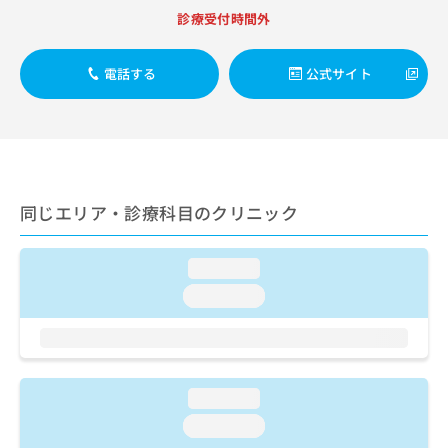
お
診療受付時間外
問
い
合
電話する
公式サイト
わ
せ
は
こ
ち
ら
同じエリア・診療科目のクリニック
loading...
loading...
loading...
loading...