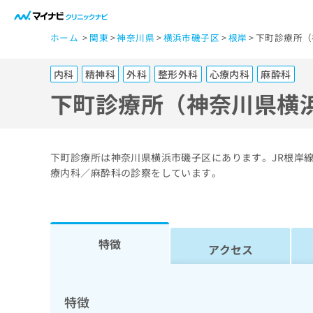
一
ホーム
関東
神奈川県
横浜市磯子区
根岸
下町診療所（
般
ユ
内科
精神科
外科
整形外科
心療内科
麻酔科
ー
ザ
下町診療所（神奈川県横
ー
の
方
下町診療所は神奈川県横浜市磯子区にあります。JR根岸
は
療内科／麻酔科の診察をしています。
こ
ち
ら
特徴
アクセス
医
マ
療
イ
ナ
関
特徴
ビ