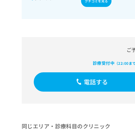
クチコミを見る
せ
こち
ち
らは
は
マイ
こ
ら
ナビ
ち
クリ
ら
ニッ
クナ
広
ビサ
広
資
イト
告
告
への
料
出
ご
出
お問
の
稿
合せ
稿
ご
の
フォ
診療受付中
（22:00ま
の
請
お
ーム
お
求
問
とな
問
りま
は
い
電話する
い
す。
こ
合
合
クリ
ち
わ
ニッ
わ
ら
せ
クの
せ
は
予
は
約・
こ
こ
無
症状
ち
ち
のご
料
ら
相談
ら
同じエリア・診療科目のクリニック
情
など
報
はで