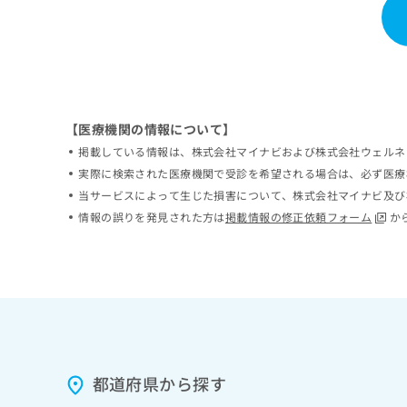
ち
み
ら
は
こ
ち
そ
ら
の
他
【医療機関の情報について】
の
掲載している情報は、株式会社マイナビおよび株式会社ウェルネ
お
実際に検索された医療機関で受診を希望される場合は、必ず医療
問
い
当サービスによって生じた損害について、株式会社マイナビ及び
合
情報の誤りを発見された方は
掲載情報の修正依頼フォーム
か
わ
せ
は
こ
ち
ら
都道府県から探す