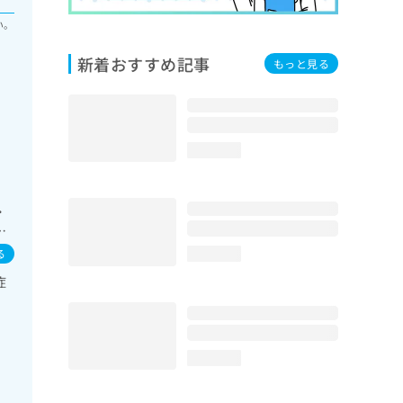
い。
新着おすすめ記事
もっと見る
loading...
・
／
域の
る
loading...
一
症
／
査
の
療
loading...
像