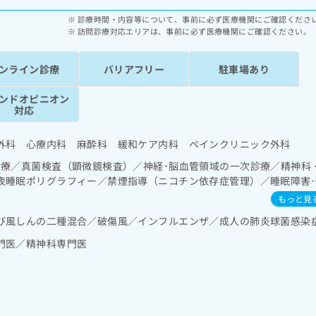
診療時間・内容等について、事前に必ず医療機関にご確認くださ
訪問診療対応エリアは、事前に必ず医療機関にご確認ください。
ンライン診療
バリアフリー
駐車場あり
ンドオピニオン
対応
外科 心療内科 麻酔科 緩和ケア内科 ペインクリニック外科
診療／真菌検査（顕微鏡検査）／神経･脳血管領域の一次診療／精神科
夜睡眠ポリグラフィー／禁煙指導（ニコチン依存症管理）／睡眠障害
）／認知症／眼領域の一次診療／耳鼻咽喉領域の一次診療／呼吸器領
もっと見
吸療法（睡眠時無呼吸症候群治療）／在宅酸素療法／消化器系領域の
び風しんの二種混合／破傷風／インフルエンザ／成人の肺炎球菌感染
域の一次診療／循環器系領域の一次診療／腎･泌尿器系領域の一次診療
腺領域の一次診療／内分泌･代謝･栄養領域の一次診療／内分泌機能検
門医／精神科専門医
患者教育（食事療法、運動療法、自己血糖測定）／血液・免疫系領域
外傷領域の一次診療／運動器リハビリテーション／小児領域の一次診
ク／医療用麻薬によるがん疼痛治療／がんに伴う精神症状のケア／画
担当する医師による読影）／漢方薬の処方／在宅における看取り