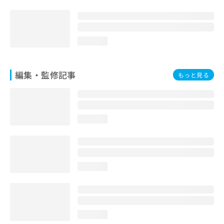
お
問
い
合
loading...
わ
せ
は
編集・監修記事
もっと見る
こ
ち
ら
loading...
loading...
loading...