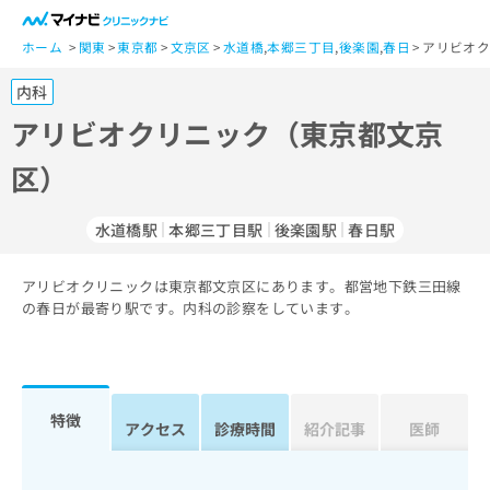
一
般
ホーム
関東
東京都
文京区
水道橋
,
本郷三丁目
,
後楽園
,
春日
アリビオク
ユ
内科
ー
ザ
アリビオクリニック（東京都文京
ー
区）
の
方
は
水道橋駅
本郷三丁目駅
後楽園駅
春日駅
こ
ち
アリビオクリニックは東京都文京区にあります。都営地下鉄三田線
ら
の春日が最寄り駅です。内科の診察をしています。
医
マ
療
イ
関
ナ
係
ビ
特徴
アクセス
診療時間
紹介記事
医師
者
ク
の
リ
方
ニ