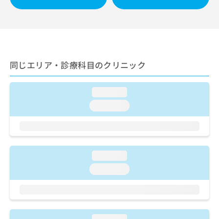
出
稿
クリ
資
稿
ニッ
の
料
クナ
の
お
の
ビサ
お
問
ご
イト
問
い
請
への
い
合
お問
求
合
合せ
わ
同じエリア・診療科目のクリニック
は
フォ
わ
せ
こ
ーム
せ
は
ち
とな
は
loading...
こ
ら
りま
こ
ち
す。
loading...
ち
ら
クリ
無
ら
ニッ
料
クの
資
情
予
料
報
約・
の
症状
拡
loading...
のご
ご
充
loading...
相談
請
の
など
求
お
はで
は
申
きま
こ
せん
し
ので
ち
込