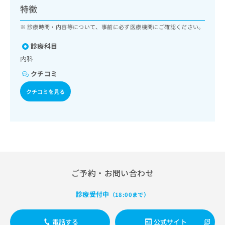
ッ
は
特徴
ク
こ
ナ
診療時間・内容等について、事前に必ず医療機関にご確認ください。
ち
ビ
ら
に
診療科目
関
内科
広
す
広
告
クチコミ
る
告
代
お
出
クチコミを見る
理
問
稿
店
い
の
合
の
お
わ
方
問
せ
い
は
は
合
こ
こ
わ
ち
ち
せ
ら
ご予約・お問い合わせ
ら
は
こ
診療受付中
こち
（18:00まで）
ち
広
らは
広
ら
告
マイ
告
出
ナビ
電話する
公式サイト