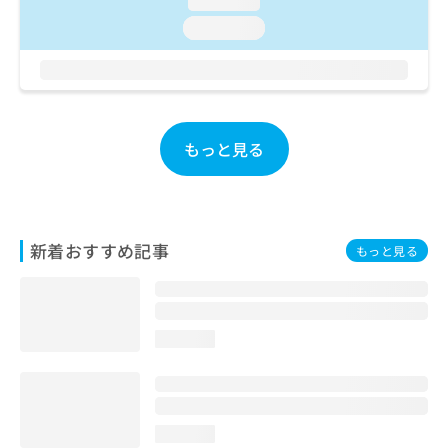
loading...
ご了
ら
み
承く
loading...
は
ださ
こ
無
い。
ち
料
ら
情
報
拡
掲
もっと見る
充
載
の
情
お
報
申
の
し
修
新着おすすめ記事
もっと見る
込
正
み
は
は
こ
こ
ち
ち
ら
loading...
ら
そ
の
他
loading...
の