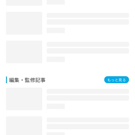
loading...
お
問
い
合
わ
loading...
せ
は
こ
ち
ら
loading...
編集・監修記事
もっと見る
loading...