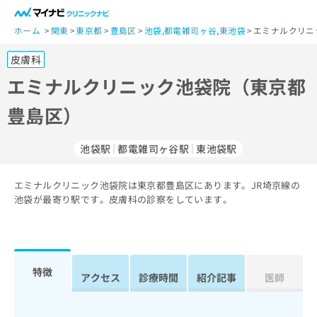
一
般
ホーム
関東
東京都
豊島区
池袋
,
都電雑司ヶ谷
,
東池袋
エミナルクリニ
ユ
皮膚科
ー
ザ
エミナルクリニック池袋院（東京都
ー
豊島区）
の
方
は
池袋駅
都電雑司ヶ谷駅
東池袋駅
こ
ち
エミナルクリニック池袋院は東京都豊島区にあります。JR埼京線の
ら
池袋が最寄り駅です。皮膚科の診察をしています。
医
マ
療
イ
関
ナ
係
ビ
特徴
アクセス
診療時間
紹介記事
医師
者
ク
の
リ
方
ニ