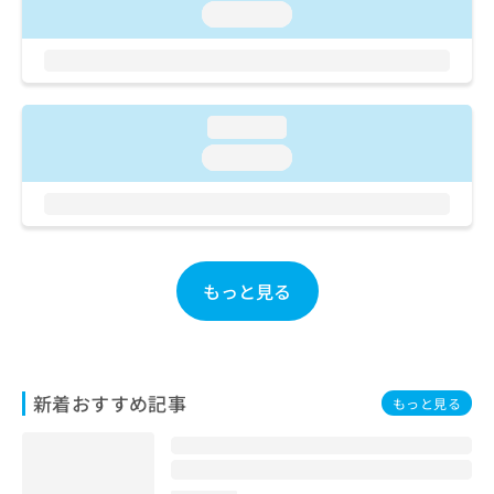
ご了
ら
み
loading...
承く
は
ださ
こ
無
い。
ち
料
ら
情
報
loading...
拡
掲
loading...
充
載
の
情
お
報
申
の
し
修
込
正
もっと見る
み
は
は
こ
こ
ち
ち
ら
ら
新着おすすめ記事
もっと見る
そ
の
他
の