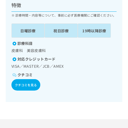
ッ
は
特徴
ク
こ
ナ
診療時間・内容等について、事前に必ず医療機関にご確認ください。
ち
ビ
ら
に
日曜診療
祝日診療
19時以降診療
関
広
す
広
告
る
診療科目
告
代
お
出
皮膚科 美容皮膚科
理
問
稿
対応クレジットカード
店
い
の
合
の
VISA／MASTER／JCB／AMEX
お
わ
方
問
クチコミ
せ
い
は
は
合
こ
クチコミを見る
こ
わ
ち
ち
せ
ら
ら
は
こ
こち
ち
広
らは
広
ら
告
マイ
告
出
ナビ