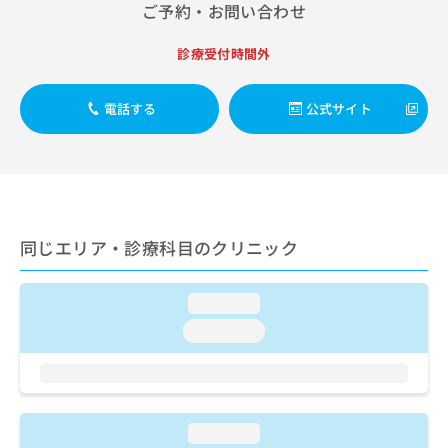
出
稿
クリ
ご予約・お問い合わせ
資
稿
ニッ
の
料
クナ
の
お
の
診療受付時間外
ビサ
お
問
ご
イト
問
い
請
への
い
合
電話する
公式サイト
お問
求
合
合せ
わ
は
フォ
わ
せ
こ
ーム
せ
は
ち
とな
は
こ
ら
りま
こ
ち
す。
ち
ら
クリ
無
同じエリア・診療科目のクリニック
ら
ニッ
料
クの
資
情
予
料
報
約・
loading...
の
症状
拡
loading...
のご
ご
充
相談
請
の
など
求
お
はで
は
申
きま
こ
せん
し
loading...
ので
ち
込