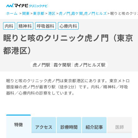
一
般
ホーム
関東
東京都
港区
虎ノ門
,
霞ケ関
,
虎ノ門ヒルズ
眠りと咳のクリ
ユ
内科
精神科
呼吸器科
心療内科
ー
ザ
眠りと咳のクリニック虎ノ門（東京
ー
都港区）
の
方
は
虎ノ門駅
霞ケ関駅
虎ノ門ヒルズ駅
こ
ち
眠りと咳のクリニック虎ノ門は東京都港区にあります。東京メトロ
ら
銀座線の虎ノ門が最寄り駅（徒歩1分）です。内科／精神科／呼吸
器科／心療内科の診察をしています。
医
マ
療
イ
関
ナ
係
ビ
者
ク
特徴
アクセス
診療時間
紹介記事
医師
の
リ
方
ニ