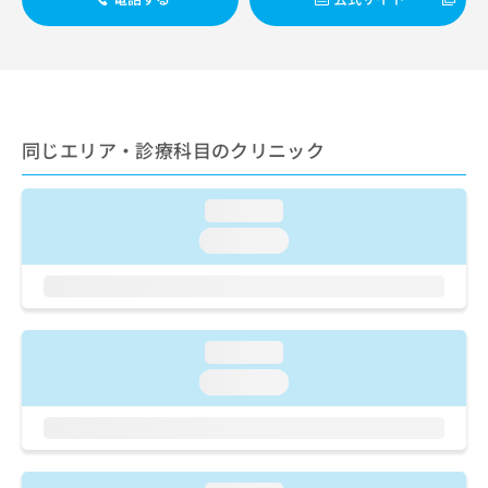
出
稿
クリ
資
稿
ニッ
の
料
クナ
の
お
の
ビサ
お
問
ご
イト
問
い
請
への
い
合
お問
求
合
合せ
わ
は
同じエリア・診療科目のクリニック
フォ
わ
せ
こ
ーム
せ
は
ち
とな
は
こ
ら
loading...
りま
こ
ち
す。
loading...
ち
ら
クリ
無
ら
ニッ
料
クの
資
情
予
料
報
約・
の
症状
拡
loading...
のご
ご
充
相談
loading...
請
の
など
求
お
はで
は
申
きま
こ
せん
し
ので
ち
込