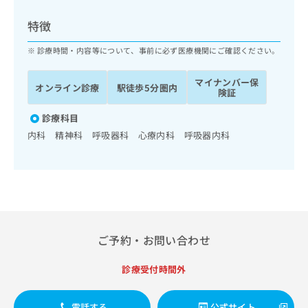
ッ
は
ク
こ
特徴
ナ
ち
ビ
診療時間・内容等について、事前に必ず医療機関にご確認ください。
ら
に
関
マイナンバー保
広
オンライン診療
駅徒歩5分圏内
す
広
険証
告
る
告
代
お
診療科目
出
理
問
稿
内科 精神科 呼吸器科 心療内科 呼吸器内科
店
い
の
合
の
お
わ
方
問
せ
い
は
は
合
こ
こ
わ
ち
ち
せ
ら
ご予約・お問い合わせ
ら
は
こ
こち
診療受付時間外
ち
広
らは
広
ら
告
マイ
告
出
ナビ
電話する
公式サイト