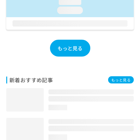
ご了
loading...
ら
み
承く
は
loading...
ださ
こ
無
い。
ち
料
ら
情
報
拡
掲
もっと見る
充
載
の
情
お
報
申
の
し
修
込
新着おすすめ記事
正
もっと見る
み
は
は
こ
こ
ち
ち
ら
loading...
ら
そ
の
他
loading...
の