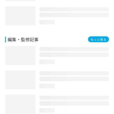
お
問
い
合
loading...
わ
せ
は
編集・監修記事
こ
もっと見る
ち
ら
loading...
loading...
loading...