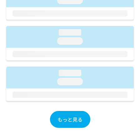
loading...
ご了
ら
み
承く
は
ださ
こ
無
い。
ち
料
ら
情
loading...
報
loading...
拡
掲
充
載
の
情
お
報
申
の
し
loading...
修
込
正
loading...
み
は
は
こ
こ
ち
ち
ら
ら
もっと見る
そ
の
他
の