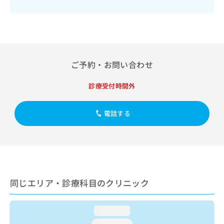
出
稿
クリ
資
稿
ニッ
の
料
クナ
の
お
の
ビサ
お
問
ご
イト
問
い
請
への
い
合
お問
求
合
ご予約・お問い合わせ
合せ
わ
は
フォ
わ
せ
こ
ーム
せ
は
ち
診療受付時間外
とな
は
こ
ら
りま
こ
ち
す。
ち
電話する
ら
クリ
無
ら
ニッ
料
クの
資
情
予
料
報
約・
の
症状
拡
のご
ご
充
相談
請
の
同じエリア・診療科目のクリニック
など
求
お
はで
は
申
きま
こ
せん
し
loading...
ので
ち
込