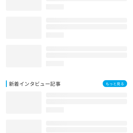
loading...
loading...
loading...
新着インタビュー記事
もっと見る
loading...