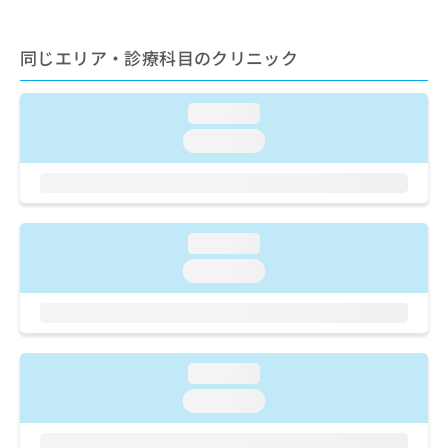
ご了
ら
み
承く
は
ださ
こ
無
い。
同じエリア・診療科目のクリニック
ち
料
ら
情
報
loading...
拡
掲
loading...
充
載
の
情
お
報
申
の
し
修
loading...
込
正
loading...
み
は
は
こ
こ
ち
ち
ら
ら
loading...
そ
loading...
の
他
の