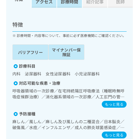
アクセス
診療時間
紹介記事
医師
ッ
は
ク
こ
ナ
ち
ビ
特徴
ら
に
関
診療時間・内容等について、事前に必ず医療機関にご確認ください。
広
す
広
告
る
告
マイナンバー保
代
バリアフリー
お
出
険証
理
問
稿
店
い
診療科目
の
合
の
お
内科 泌尿器科 女性泌尿器科 小児泌尿器科
わ
方
問
対応可能な疾患・治療
せ
い
は
は
呼吸器領域の一次診療／在宅持続陽圧呼吸療法（睡眠時無呼
合
こ
こ
吸症候群治療）／消化器系領域の一次診療／人工肛門の管理
わ
ち
ち
／肝･胆道・膵臓領域の一次診療／循環器系領域の一次診療
せ
もっと見る
ら
／腎･泌尿器系領域の一次診療／膀胱鏡検査／尿失禁の治療
ら
は
予防接種
／内分泌･代謝･栄養領域の一次診療／内分泌機能検査
こ
こち
麻しん／風しん／麻しん及び風しんの二種混合／日本脳炎／
ち
広
らは
破傷風／水痘／インフルエンザ／成人の肺炎球菌感染症／お
広
ら
告
マイ
たふくかぜ／A型肝炎／B型肝炎
告
もっと見る
出
ナビ