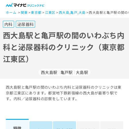
一
般
ホーム
関東
東京都
江東区
西大島
,
亀戸
,
大島
西大島駅と亀戸駅の間の
ユ
内科
泌尿器科
ー
ザ
西大島駅と亀戸駅の間のいわぶち内
ー
科と泌尿器科のクリニック（東京都
の
方
江東区）
は
こ
ち
西大島駅
亀戸駅
大島駅
ら
西大島駅と亀戸駅の間のいわぶち内科と泌尿器科のクリニックは東
医
マ
京都江東区にあります。都営地下鉄新宿線の西大島が最寄り駅で
療
イ
す。内科／泌尿器科の診察をしています。
関
ナ
係
ビ
者
ク
の
リ
方
ニ
特徴