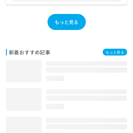
お
問
い
もっと見る
合
わ
せ
は
こ
新着おすすめ記事
ち
もっと見る
ら
loading...
loading...