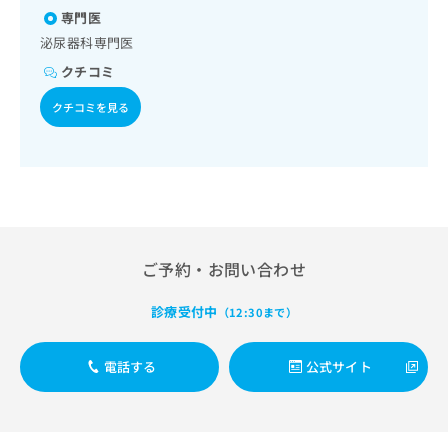
出
稿
クリ
資
専門医
稿
ニッ
の
料
クナ
泌尿器科専門医
の
お
の
ビサ
お
問
ご
クチコミ
イト
問
い
請
への
い
クチコミを見る
合
お問
求
合
合せ
わ
は
フォ
わ
せ
こ
ーム
せ
は
ち
とな
は
こ
ら
りま
こ
ち
す。
ち
ら
クリ
無
ら
ニッ
料
クの
ご予約・お問い合わせ
資
情
予
料
報
約・
診療受付中
（12:30まで）
の
症状
拡
のご
ご
充
相談
請
の
など
電話する
公式サイト
求
お
はで
は
申
きま
こ
せん
し
ので
ち
込