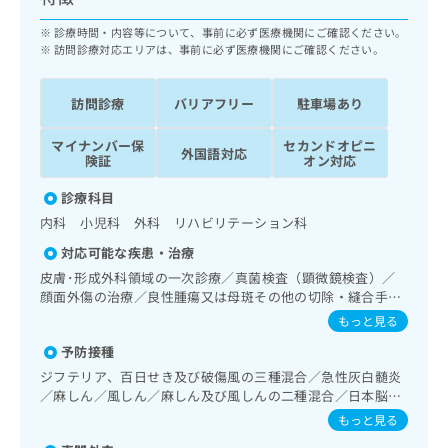
ッ
は
ク
診療時間・内容等について、事前に必ず医療機関にご確認ください。
こ
ナ
訪問診療対応エリアは、事前に必ず医療機関にご確認ください。
ち
ビ
ら
に
訪問診療
バリアフリー
駐車場あり
関
広
す
広
告
マイナンバー保
セカンドオピニ
る
外国語対応
告
険証
オン対応
代
お
出
理
問
稿
診療科目
店
い
の
内科 小児科 外科 リハビリテーション科
合
の
お
わ
対応可能な疾患・治療
方
問
せ
い
は
皮膚･形成外科領域の一次診療／真菌検査（顕微鏡検査）／
は
合
顔面外傷の治療／良性腫瘍又は母斑その他の切除・縫合手術
こ
こ
わ
／アトピー性皮膚炎の治療／神経･脳血管領域の一次診療／
ち
もっと見る
ち
せ
精神科・神経科領域の一次診療／禁煙指導（ニコチン依存症
ら
ら
予防接種
は
管理）／睡眠障害／神経症性障害（強迫性障害、不安障害、
パニック障害等）／認知症／眼領域の一次診療／耳鼻咽喉領
こ
ジフテリア、百日せき及び破傷風の三種混合／急性灰白髄炎
こち
域の一次診療／呼吸器領域の一次診療／在宅持続陽圧呼吸療
ち
／麻しん／風しん／麻しん及び風しんの二種混合／日本脳炎
広
らは
法（睡眠時無呼吸症候群治療）／在宅酸素療法／消化器系領
広
ら
／破傷風／結核／Hib感染症／小児の肺炎球菌感染症／ヒト
告
もっと見る
マイ
域の一次診療／上部消化管内視鏡検査／肝･胆道・膵臓領域
告
パピローマウイルス感染症／水痘／インフルエンザ／成人の
出
ナビ