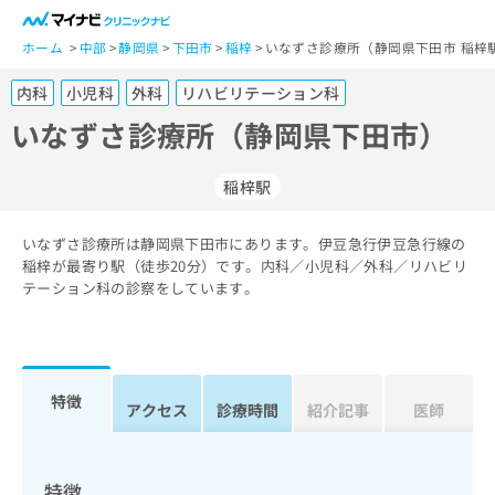
一
般
ホーム
中部
静岡県
下田市
稲梓
いなずさ診療所（静岡県下田市 稲梓
ユ
内科
小児科
外科
リハビリテーション科
ー
ザ
いなずさ診療所（静岡県下田市）
ー
の
稲梓駅
方
は
こ
いなずさ診療所は静岡県下田市にあります。伊豆急行伊豆急行線の
稲梓が最寄り駅（徒歩20分）です。内科／小児科／外科／リハビリ
ち
テーション科の診察をしています。
ら
医
マ
療
イ
関
ナ
特徴
アクセス
診療時間
紹介記事
医師
係
ビ
者
ク
の
リ
方
ニ
特徴