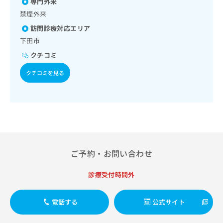
の一次診療／循環器系領域の一次診療／ホルター型心電図検
専門外来
肺炎球菌感染症／おたふくかぜ／A型肝炎／B型肝炎／ロタウ
出
稿
クリ
資
査／腎･泌尿器系領域の一次診療／尿失禁の治療／産科領域
イルス感染症
稿
ニッ
禁煙外来
の
料
の一次診療／婦人科領域の一次診療／乳腺領域の一次診療／
クナ
の
お
の
訪問診療対応エリア
内分泌･代謝･栄養領域の一次診療／内分泌機能検査／インス
ビサ
お
問
ご
イト
リン療法／糖尿病患者教育（食事療法、運動療法、自己血糖
下田市
問
い
請
への
測定）／糖尿病による合併症に対する継続的な管理及び指導
い
合
お問
クチコミ
求
／血液・免疫系領域の一次診療／アレルギーの減感作療法／
合
合せ
わ
は
筋・骨格系及び外傷領域の一次診療／義肢装具の作成及び評
フォ
わ
クチコミを見る
せ
こ
価／小児領域の一次診療／小児呼吸器疾患／小児アレルギー
ーム
せ
は
ち
疾患／医療用麻薬によるがん疼痛治療／画像診断管理（専ら
とな
は
こ
画像診断を担当する医師による読影）／漢方薬の処方／在宅
ら
りま
こ
ち
における看取り
す。
ち
ら
クリ
無
ら
ニッ
料
クの
資
情
予
料
報
約・
ご予約・お問い合わせ
の
症状
拡
のご
ご
充
相談
診療受付時間外
請
の
など
求
お
はで
は
申
きま
電話する
公式サイト
こ
せん
し
ので
ち
込