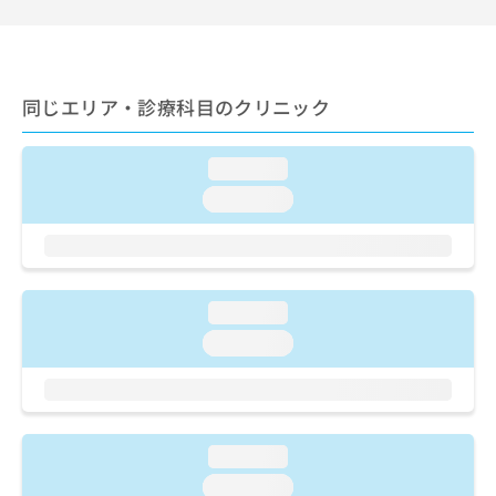
ご了
ら
み
承く
は
ださ
こ
無
い。
ち
料
ら
情
同じエリア・診療科目のクリニック
報
拡
掲
loading...
充
載
の
情
loading...
お
報
申
の
し
修
込
正
み
は
loading...
は
こ
loading...
こ
ち
ち
ら
ら
そ
の
loading...
他
loading...
の