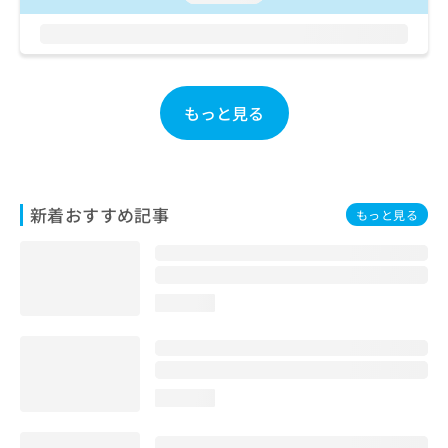
お
問
い
合
わ
もっと見る
せ
は
こ
ち
ら
新着おすすめ記事
もっと見る
loading...
loading...