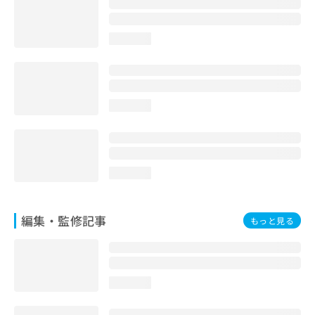
お
問
い
loading...
合
わ
せ
は
loading...
こ
ち
ら
loading...
編集・監修記事
もっと見る
loading...