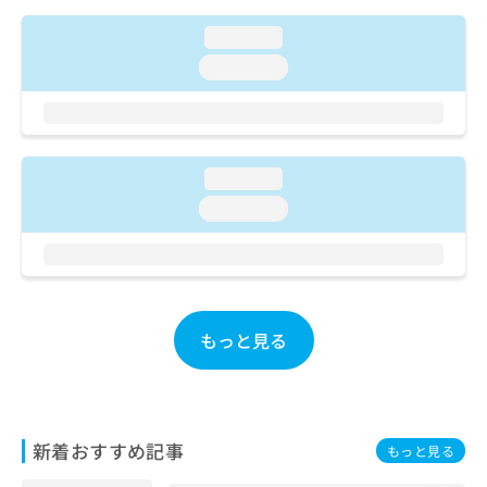
ご了
ら
み
承く
は
loading...
ださ
こ
無
い。
loading...
ち
料
ら
情
報
拡
掲
充
載
loading...
の
情
loading...
お
報
申
の
し
修
込
正
み
は
は
こ
もっと見る
こ
ち
ち
ら
ら
そ
の
新着おすすめ記事
もっと見る
他
の