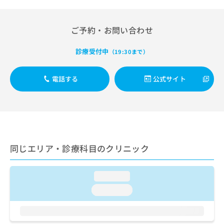
出
稿
クリ
資
稿
ニッ
の
料
クナ
の
お
の
ご予約・お問い合わせ
ビサ
お
問
ご
イト
問
い
請
への
診療受付中
（19:30まで）
い
合
お問
求
合
合せ
わ
は
フォ
わ
せ
こ
電話する
公式サイト
ーム
せ
は
ち
とな
は
こ
ら
りま
こ
ち
す。
ち
ら
クリ
無
ら
ニッ
料
クの
資
情
予
同じエリア・診療科目のクリニック
料
報
約・
の
症状
拡
のご
ご
充
相談
loading...
請
の
など
求
お
loading...
はで
は
申
きま
こ
せん
し
ので
ち
込