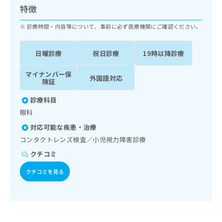
ッ
は
特徴
ク
こ
ナ
診療時間・内容等について、事前に必ず医療機関にご確認ください。
ち
ビ
ら
に
日曜診療
祝日診療
19時以降診療
関
広
す
広
告
マイナンバー保
る
告
外国語対応
険証
代
お
出
理
問
稿
診療科目
店
い
の
眼科
合
の
お
わ
方
問
対応可能な疾患・治療
せ
い
は
コンタクトレンズ検査／小児視力障害診療
は
合
こ
こ
クチコミ
わ
ち
ち
せ
ら
クチコミを見る
ら
は
こ
こち
ち
広
らは
広
ら
告
マイ
告
出
ナビ