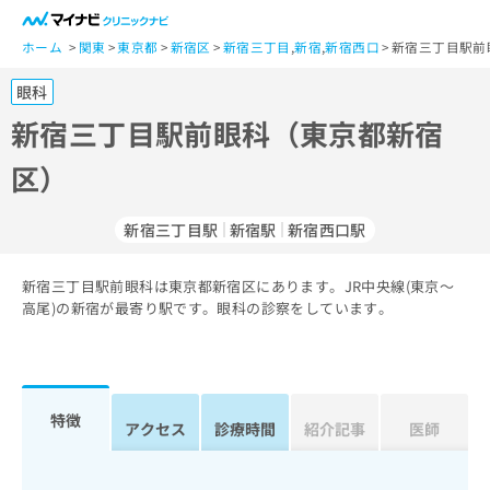
一
般
ホーム
関東
東京都
新宿区
新宿三丁目
,
新宿
,
新宿西口
新宿三丁目駅前
ユ
眼科
ー
ザ
新宿三丁目駅前眼科（東京都新宿
ー
区）
の
方
は
新宿三丁目駅
新宿駅
新宿西口駅
こ
ち
新宿三丁目駅前眼科は東京都新宿区にあります。JR中央線(東京～
ら
高尾)の新宿が最寄り駅です。眼科の診察をしています。
医
マ
療
イ
関
ナ
係
ビ
特徴
アクセス
診療時間
紹介記事
医師
者
ク
の
リ
方
ニ