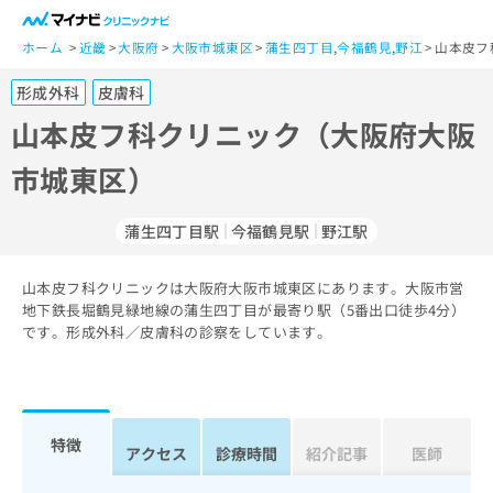
一
般
ホーム
近畿
大阪府
大阪市城東区
蒲生四丁目
,
今福鶴見
,
野江
山本皮フ
ユ
形成外科
皮膚科
ー
ザ
山本皮フ科クリニック（大阪府大阪
ー
市城東区）
の
方
は
蒲生四丁目駅
今福鶴見駅
野江駅
こ
ち
山本皮フ科クリニックは大阪府大阪市城東区にあります。大阪市営
ら
地下鉄長堀鶴見緑地線の蒲生四丁目が最寄り駅（5番出口徒歩4分）
です。形成外科／皮膚科の診察をしています。
医
マ
療
イ
関
ナ
係
ビ
者
ク
特徴
アクセス
診療時間
紹介記事
医師
の
リ
方
ニ