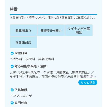
ッ
は
ク
こ
特徴
ナ
ち
ビ
診療時間・内容等について、事前に必ず医療機関にご確認ください。
ら
に
関
マイナンバー保
広
駐車場あり
駅徒歩5分圏内
す
広
険証
告
る
告
代
お
出
外国語対応
理
問
稿
店
い
の
診療科目
合
の
お
形成外科 皮膚科 美容皮膚科
わ
方
問
せ
い
は
対応可能な疾患・治療
は
合
こ
皮膚･形成外科領域の一次診療／真菌検査（顕微鏡検査）／
こ
わ
ち
皮膚生検／凍結療法／顔面外傷の治療／皮膚悪性腫瘍手術／
ち
せ
良性腫瘍又は母斑その他の切除・縫合手術／アトピー性皮膚
ら
もっと見る
ら
は
炎の治療／漢方薬の処方
こ
予防接種
こち
ち
広
インフルエンザ
らは
広
ら
告
マイ
専門外来
告
出
ナビ