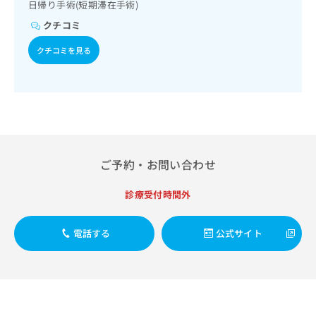
出
日帰り手術(短期滞在手術)
稿
クリ
資
稿
ニッ
の
料
クチコミ
クナ
の
お
の
ビサ
お
問
ご
クチコミを見る
イト
問
い
請
への
い
合
お問
求
合
合せ
わ
は
フォ
わ
せ
こ
ーム
せ
は
ち
とな
は
こ
ら
りま
こ
ち
す。
ち
ら
クリ
ご予約・お問い合わせ
無
ら
ニッ
料
クの
資
診療受付時間外
情
予
料
報
約・
の
症状
拡
電話する
公式サイト
のご
ご
充
相談
請
の
など
求
お
はで
は
申
きま
こ
せん
し
ので
ち
込