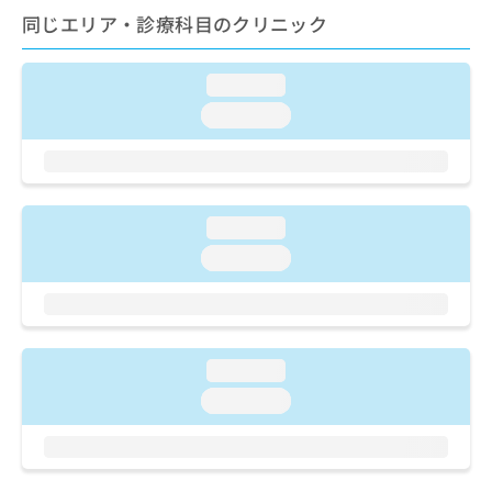
ご了
ら
み
同じエリア・診療科目のクリニック
承く
は
ださ
こ
無
い。
ち
料
loading...
ら
情
loading...
報
拡
掲
充
載
の
情
お
報
loading...
申
の
し
loading...
修
込
正
み
は
は
こ
こ
ち
ち
ら
loading...
ら
loading...
そ
の
他
の