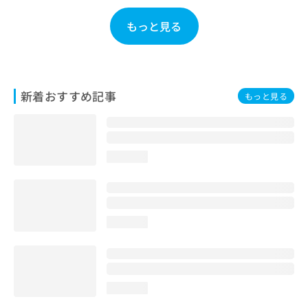
お
問
もっと見る
い
合
わ
せ
は
新着おすすめ記事
もっと見る
こ
ち
ら
loading...
loading...
loading...