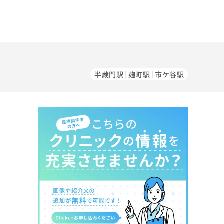
半蔵門駅
麹町駅
市ケ谷駅