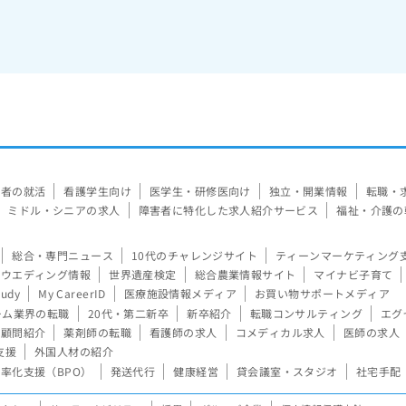
験者の就活
看護学生向け
医学生・研修医向け
独立・開業情報
転職・
ミドル・シニアの求人
障害者に特化した求人紹介サービス
福祉・介護の
総合・専門ニュース
10代のチャレンジサイト
ティーンマーケティング
ウエディング情報
世界遺産検定
総合農業情報サイト
マイナビ子育て
tudy
My CareerID
医療施設情報メディア
お買い物サポートメディア
ーム業界の転職
20代・第二新卒
新卒紹介
転職コンサルティング
エグ
顧問紹介
薬剤師の転職
看護師の求人
コメディカル求人
医師の求人
支援
外国人材の紹介
率化支援（BPO）
発送代行
健康経営
貸会議室・スタジオ
社宅手配