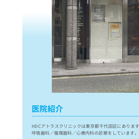
係
ク
者
リ
の
ニ
ッ
方
ク
は
ナ
こ
ビ
ち
に
関
ら
す
る
お
広
広
問
告
告
い
出
代
合
稿
わ
理
の
せ
医院紹介
店
お
は
の
問
こ
い
方
ち
HDCアトラスクリニックは東京都千代田区にありま
合
ら
は
呼吸器科／循環器科／心療内科の診察をしています
わ
こ