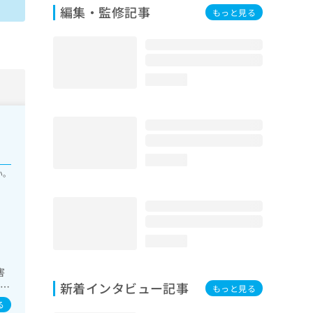
編集・監修記事
もっと見る
loading...
loading...
い。
loading...
害
新着インタビュー記事
）／
もっと見る
次
る