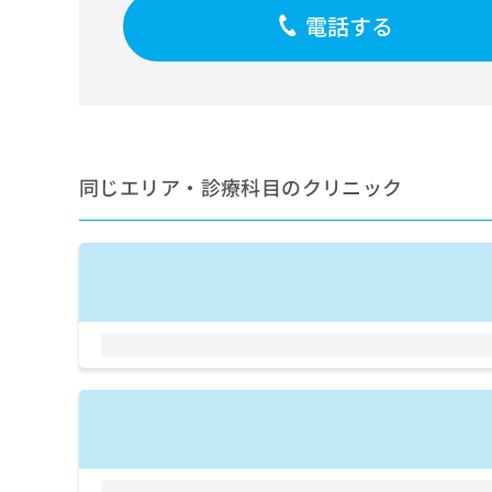
ち
み
電話する
ら
は
こ
ち
そ
ら
の
他
の
同じエリア・診療科目のクリニック
お
問
い
合
わ
せ
は
こ
ち
ら