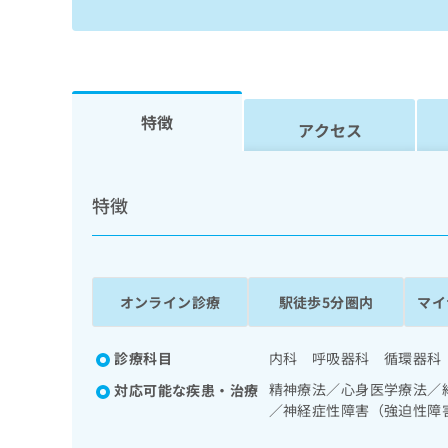
せ
こち
ち
らは
は
マイ
こ
ら
ナビ
ち
クリ
ら
ニッ
クナ
特徴
広
ビサ
アクセス
広
資
イト
告
告
への
料
出
出
お問
の
稿
合せ
稿
ご
特徴
の
フォ
の
請
お
ーム
お
求
問
とな
問
りま
は
い
い
す。
こ
合
合
クリ
ち
オンライン診療
駅徒歩5分圏内
マイ
わ
ニッ
わ
ら
せ
クの
せ
は
予
は
診療科目
内科 呼吸器科 循環器科
約・
こ
こ
無
症状
ち
精神療法／心身医学療法／
対応可能な疾患・治療
ち
のご
料
ら
／神経症性障害（強迫性障
相談
ら
情
など
呼吸器領域の一次診療／在
報
はで