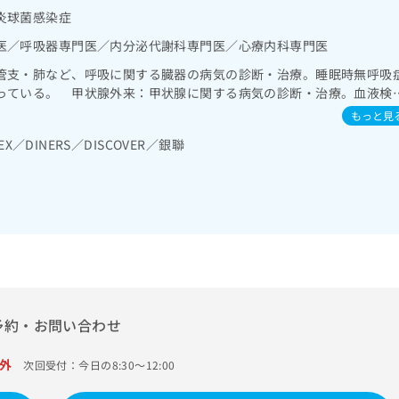
診療／ホルター型心電図検査／内分泌･代謝･栄養領域の一次診療／内
炎球菌感染症
法／糖尿病患者教育（食事療法、運動療法、自己血糖測定）／糖尿病
な管理及び指導
医／呼吸器専門医／内分泌代謝科専門医／心療内科専門医
管支・肺など、呼吸に関する臓器の病気の診断・治療。睡眠時無呼吸
っている。 甲状腺外来：甲状腺に関する病気の診断・治療。血液検
で詳しく検査し、甲状腺癌の疑いがある場合には、専門医療機関と提
もっと見
。 循環器内科外来：心疾患の診断・治療。心電図の他、ホルター心
EX／DINERS／DISCOVER／銀聯
いる。 心療内科外来：心身症の診断・治療。必要に応じて、血液検
る。 糖尿病専門外来：糖尿病の診断・治療の他、合併症の予防と管
ている。
予約・お問い合わせ
外
次回受付：今日の8:30～12:00