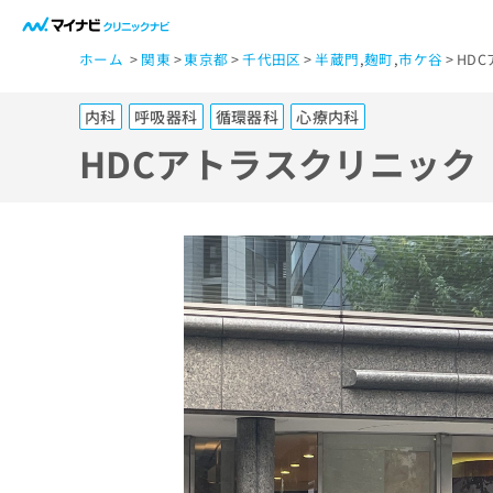
一
ホーム
関東
東京都
千代田区
半蔵門
,
麹町
,
市ケ谷
HD
般
ユ
内科
呼吸器科
循環器科
心療内科
ー
ザ
HDCアトラスクリニック
ー
の
方
は
こ
ち
ら
医
マ
療
イ
ナ
関
ビ