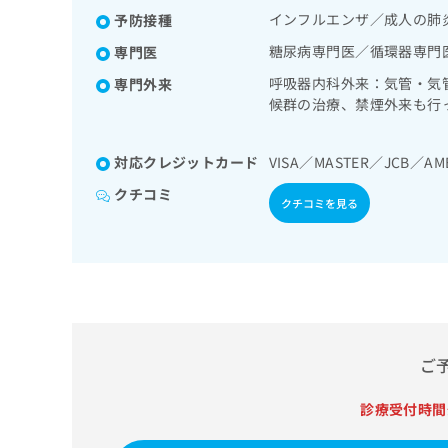
診療／循環器系領域の一次
拡
資
きま
インフルエンザ／成人の肺
予防接種
泌機能検査／インスリン療
充
料
せん
よる合併症に対する継続的
の
ので
の
糖尿病専門医／循環器専門
専門医
ご了
お
ご
呼吸器内科外来：気管・気
承く
専門外来
申
請
ださ
候群の治療、禁煙外来も行
し
求
い。
や医師による甲状腺エコー
込
は
し細胞診で迅速に診断する
み
こ
対応クレジットカード
VISA／MASTER／JCB／AM
図・心エコー検査も行って
は
ち
査・心電図なども行ってい
こ
ら
クチコミ
クチコミを見る
ち
理、自己管理指導等も行っ
ら
無
料
掲
情
載
報
情
拡
報
充
ご
の
の
修
お
正
申
診療受付時間
は
し
こ
込