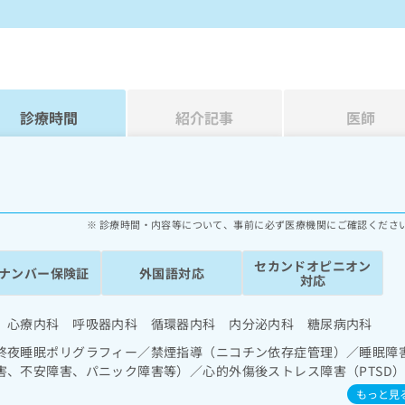
診療時間
紹介記事
医師
診療時間・内容等について、事前に必ず医療機関にご確認くださ
セカンドオピニオン
ナンバー保険証
外国語対応
対応
 心療内科 呼吸器内科 循環器内科 内分泌内科 糖尿病内科
終夜睡眠ポリグラフィー／禁煙指導（ニコチン依存症管理）／睡眠障
害、不安障害、パニック障害等）／心的外傷後ストレス障害（PTSD
宅持続陽圧呼吸療法（睡眠時無呼吸症候群治療）／消化器系領域の一
もっと見