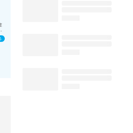
分
に
loading...
症
査
携
る
電
loading...
loading...