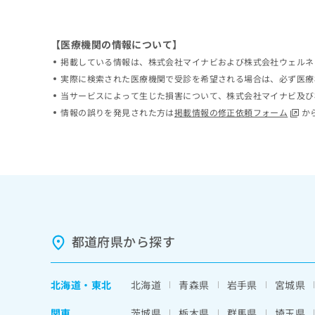
ち
み
ら
は
こ
【医療機関の情報について】
ち
掲載している情報は、株式会社マイナビおよび株式会社ウェルネ
そ
ら
の
実際に検索された医療機関で受診を希望される場合は、必ず医療
他
当サービスによって生じた損害について、株式会社マイナビ及び
の
情報の誤りを発見された方は
掲載情報の修正依頼フォーム
か
お
問
い
合
わ
せ
は
こ
ち
都道府県から探す
ら
北海道
・
東北
北海道
青森県
岩手県
宮城県
関東
茨城県
栃木県
群馬県
埼玉県