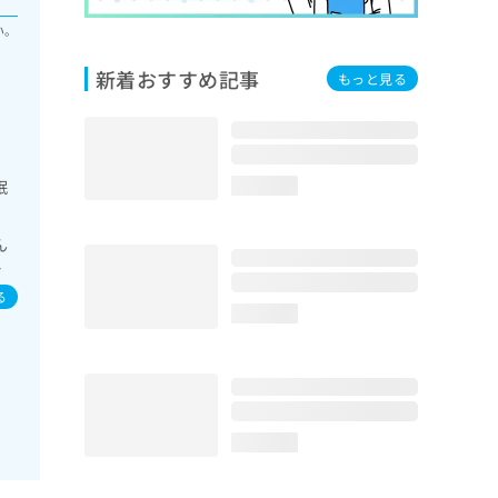
い。
新着おすすめ記事
もっと見る
眠
loading...
ん
イ
／
る
loading...
loading...