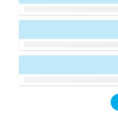
拡
資
きま
充
料
せん
の
ので
の
ご了
お
ご
承く
申
請
ださ
し
求
い。
込
は
み
こ
は
ち
こ
ら
ち
ら
無
料
掲
情
載
報
情
拡
報
充
の
の
修
お
正
申
は
し
こ
込