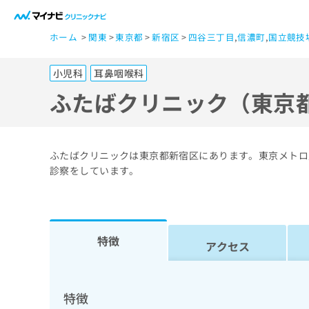
一
ホーム
関東
東京都
新宿区
四谷三丁目
,
信濃町
,
国立競技
般
ユ
小児科
耳鼻咽喉科
ー
ザ
ふたばクリニック（東京
ー
の
方
ふたばクリニックは東京都新宿区にあります。東京メトロ
は
診察をしています。
こ
ち
ら
特徴
アクセス
医
マ
療
イ
ナ
関
特徴
ビ