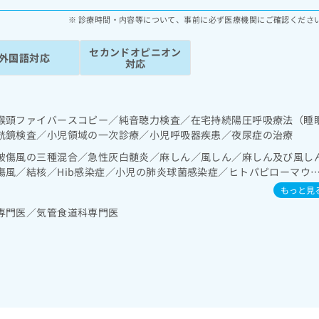
診療時間・内容等について、事前に必ず医療機関にご確認くださ
セカンドオピニオン
外国語対応
対応
喉頭ファイバースコピー／純音聴力検査／在宅持続陽圧呼吸療法（睡
胱鏡検査／小児領域の一次診療／小児呼吸器疾患／夜尿症の治療
破傷風の三種混合／急性灰白髄炎／麻しん／風しん／麻しん及び風し
傷風／結核／Hib感染症／小児の肺炎球菌感染症／ヒトパピローマウ
ルエンザ／成人の肺炎球菌感染症／おたふくかぜ／A型肝炎／B型肝炎
もっと見
症／髄膜炎菌感染症
専門医／気管食道科専門医