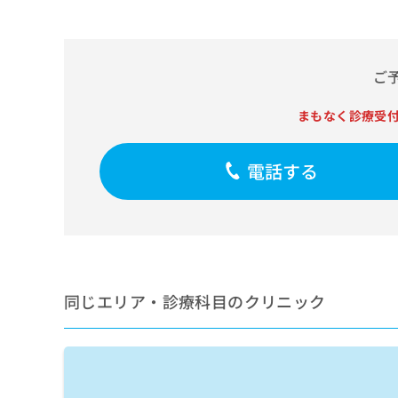
せ
こち
ち
らは
は
マイ
こ
ら
ナビ
ち
クリ
ご
ら
ニッ
クナ
広
ビサ
まもなく診療受
広
資
イト
告
告
への
料
出
出
お問
の
稿
電話する
合せ
稿
ご
の
フォ
の
請
お
ーム
お
求
問
とな
問
りま
は
い
い
す。
こ
合
合
クリ
ち
わ
ニッ
わ
ら
せ
クの
せ
同じエリア・診療科目のクリニック
は
予
は
約・
こ
こ
無
症状
ち
ち
のご
料
ら
相談
ら
情
など
報
はで