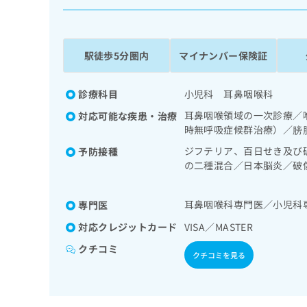
係
ク
者
リ
の
ニ
ッ
方
駅徒歩5分圏内
マイナンバー保険証
ク
は
ナ
こ
ビ
診療科目
小児科 耳鼻咽喉科
ち
に
耳鼻咽喉領域の一次診療／
対応可能な疾患・治療
関
ら
時無呼吸症候群治療）／膀
す
る
ジフテリア、百日せき及び
予防接種
お
の二種混合／日本脳炎／破
広
広
問
ルス感染症／水痘／インフ
告
告
い
狂犬病／ロタウイルス感染
出
代
合
耳鼻咽喉科専門医／小児科
専門医
稿
わ
理
対応クレジットカード
VISA／MASTER
の
せ
店
お
は
クチコミ
の
問
クチコミを見る
こ
い
方
ち
合
ら
は
わ
こ