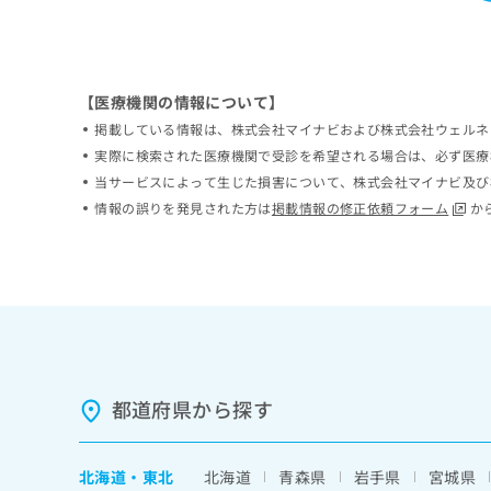
ち
み
ら
は
こ
ち
そ
【医療機関の情報について】
ら
の
掲載している情報は、株式会社マイナビおよび株式会社ウェルネ
他
実際に検索された医療機関で受診を希望される場合は、必ず医療
の
当サービスによって生じた損害について、株式会社マイナビ及び
お
情報の誤りを発見された方は
掲載情報の修正依頼フォーム
か
問
い
合
わ
せ
は
こ
ち
ら
都道府県から探す
北海道
・
東北
北海道
青森県
岩手県
宮城県