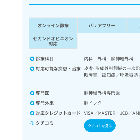
係
ク
者
リ
の
ニ
ッ
方
オンライン診療
バリアフリー
ク
は
ナ
セカンドオピニオン
こ
ビ
対応
ち
に
関
ら
診療科目
内科 外科 脳神経外科
す
る
皮膚･形成外科領域の一次
対応可能な疾患・治療
お
眠障害／認知症／呼吸器領
広
広
問
／循環器系領域の一次診療
告
告
い
液・免疫系領域の一次診療
出
代
合
脳神経外科専門医
専門医
処方
稿
わ
理
脳ドック
専門外来
の
せ
店
お
は
対応クレジットカード
VISA／MASTER／JCB／AM
の
問
こ
い
クチコミ
方
ち
クチコミを見る
合
ら
は
わ
こ