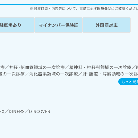
診療時間・内容等について、事前に必ず医療機関にご確認くださ
駐車場あり
マイナンバー保険証
外国語対応
診療／神経･脳血管領域の一次診療／精神科・神経科領域の一次診療／
域の一次診療／消化器系領域の一次診療／肝･胆道・膵臓領域の一次
／腎･泌尿器系領域の一次診療／内分泌･代謝･栄養領域の一次診療／
もっと見
／筋・骨格系及び外傷領域の一次診療／ＭＲＩ撮影／CT撮影／漢方薬
EX／DINERS／DISCOVER