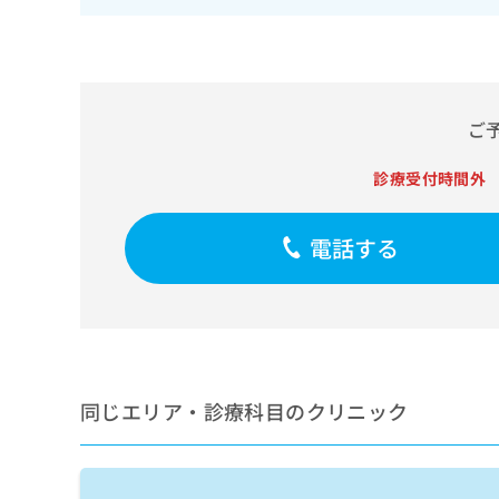
せ
こち
ち
らは
は
マイ
こ
ら
ナビ
ち
クリ
ら
ニッ
クナ
ご
広
ビサ
広
資
イト
告
告
への
診療受付時間外
料
出
出
お問
の
稿
合せ
稿
ご
の
フォ
の
電話する
請
お
ーム
お
求
問
とな
問
りま
は
い
い
す。
こ
合
合
クリ
ち
わ
ニッ
わ
ら
せ
クの
せ
は
予
は
約・
こ
同じエリア・診療科目のクリニック
こ
無
症状
ち
ち
のご
料
ら
相談
ら
情
など
報
はで