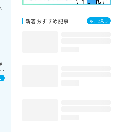
い。
新着おすすめ記事
もっと見る
loading...
睡
診療
血
る
の
loading...
loading...