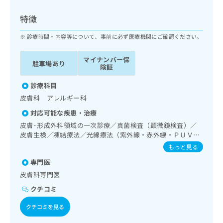
ッ
は
ク
こ
特徴
ナ
ち
ビ
診療時間・内容等について、事前に必ず医療機関にご確認ください。
ら
に
関
マイナンバー保
広
駐車場あり
す
広
険証
告
る
告
代
お
診療科目
出
理
問
稿
皮膚科 アレルギー科
店
い
の
対応可能な疾患・治療
合
の
お
わ
皮膚･形成外科領域の一次診療／真菌検査（顕微鏡検査）／
方
問
せ
皮膚生検／凍結療法／光線療法（紫外線・赤外線・ＰＵＶ
い
は
Ａ）／良性腫瘍又は母斑その他の切除・縫合手術／アトピー
は
合
もっと見る
こ
性皮膚炎の治療
こ
わ
ち
専門医
ち
せ
ら
ら
皮膚科専門医
は
こ
クチコミ
こち
ち
広
らは
広
ら
クチコミを見る
告
マイ
告
出
ナビ