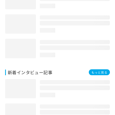
loading...
loading...
loading...
新着インタビュー記事
もっと見る
loading...