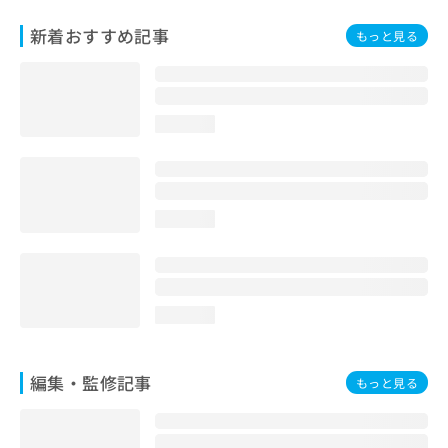
お
新着おすすめ記事
問
もっと見る
い
合
わ
せ
loading...
は
こ
ち
ら
loading...
loading...
編集・監修記事
もっと見る