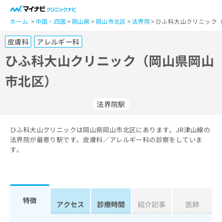
一
般
ホーム
中国・四国
岡山県
岡山市北区
法界院
ひふ科大山クリニック（
ユ
皮膚科
アレルギー科
ー
ザ
ひふ科大山クリニック（岡山県岡山
ー
市北区）
の
方
は
法界院駅
こ
ち
ひふ科大山クリニックは岡山県岡山市北区にあります。JR津山線の
ら
法界院が最寄り駅です。皮膚科／アレルギー科の診察をしていま
す。
医
マ
療
イ
関
ナ
係
ビ
者
ク
特徴
アクセス
診療時間
紹介記事
医師
の
リ
方
ニ