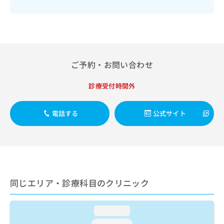
出
稿
クリ
資
稿
ニッ
の
料
クナ
の
お
の
ビサ
お
問
ご
イト
問
い
請
への
い
合
お問
求
合
ご予約・お問い合わせ
合せ
わ
は
フォ
わ
せ
こ
ーム
せ
は
ち
診療受付時間外
とな
は
こ
ら
りま
こ
ち
す。
ち
電話する
公式サイト
ら
クリ
無
ら
ニッ
料
クの
資
情
予
料
報
約・
の
症状
拡
のご
ご
充
相談
請
の
同じエリア・診療科目のクリニック
など
求
お
はで
は
申
きま
こ
せん
し
loading...
ので
ち
込