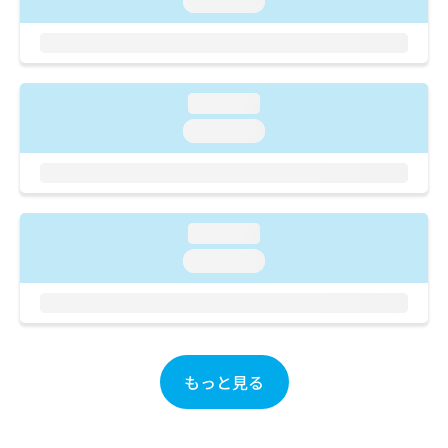
loading...
ご了
ら
み
承く
は
ださ
こ
無
い。
ち
料
ら
情
loading...
報
loading...
拡
掲
充
載
の
情
お
報
申
の
し
loading...
修
込
正
loading...
み
は
は
こ
こ
ち
ち
ら
ら
もっと見る
そ
の
他
の