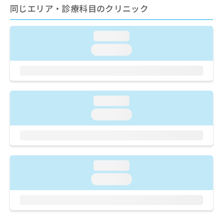
ご了
ら
み
同じエリア・診療科目のクリニック
承く
は
ださ
こ
無
い。
ち
loading...
料
ら
情
loading...
報
拡
掲
充
載
の
情
お
報
loading...
申
の
loading...
し
修
込
正
み
は
は
こ
こ
ち
loading...
ち
ら
ら
loading...
そ
の
他
の