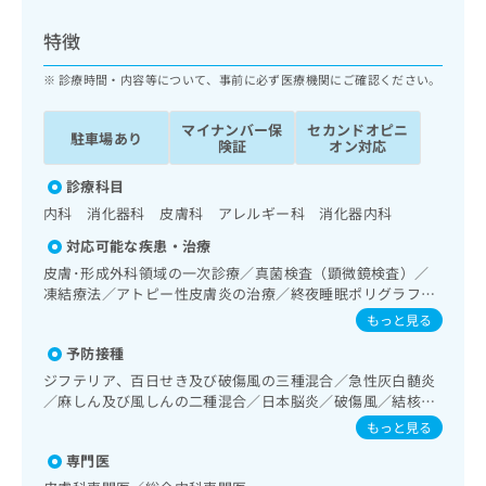
ッ
は
ク
こ
特徴
ナ
ち
ビ
診療時間・内容等について、事前に必ず医療機関にご確認ください。
ら
に
関
マイナンバー保
セカンドオピニ
広
駐車場あり
す
広
険証
オン対応
告
る
告
代
お
診療科目
出
理
問
稿
内科 消化器科 皮膚科 アレルギー科 消化器内科
店
い
の
対応可能な疾患・治療
合
の
お
わ
皮膚･形成外科領域の一次診療／真菌検査（顕微鏡検査）／
方
問
せ
凍結療法／アトピー性皮膚炎の治療／終夜睡眠ポリグラフィ
い
は
ー／禁煙指導（ニコチン依存症管理）／純音聴力検査／在宅
は
合
もっと見る
こ
持続陽圧呼吸療法（睡眠時無呼吸症候群治療）／消化器系領
こ
わ
ち
予防接種
域の一次診療／上部消化管内視鏡検査／肝･胆道・膵臓領域
ち
せ
ら
の一次診療／循環器系領域の一次診療／ホルター型心電図検
ら
ジフテリア、百日せき及び破傷風の三種混合／急性灰白髄炎
は
査／腎･泌尿器系領域の一次診療／内分泌･代謝･栄養領域の
／麻しん及び風しんの二種混合／日本脳炎／破傷風／結核／
こ
一次診療／インスリン療法／糖尿病患者教育（食事療法、運
こち
Hib感染症／小児の肺炎球菌感染症／ヒトパピローマウイル
ち
もっと見る
広
動療法、自己血糖測定）／糖尿病による合併症に対する継続
らは
ス感染症／水痘／インフルエンザ／成人の肺炎球菌感染症／
広
ら
告
マイ
的な管理及び指導／血液・免疫系領域の一次診療／小児領域
専門医
おたふくかぜ／A型肝炎／B型肝炎／ロタウイルス感染症／髄
告
出
ナビ
の一次診療／小児呼吸器疾患／小児アレルギー疾患
膜炎菌感染症