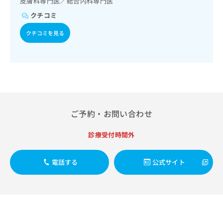
皮膚科専門医／総合内科専門医
出
稿
クリ
資
稿
ニッ
の
クチコミ
料
クナ
の
お
の
ビサ
お
クチコミを見る
問
ご
イト
問
い
請
への
い
合
お問
求
合
合せ
わ
は
フォ
わ
せ
こ
ーム
せ
は
ち
とな
は
こ
ら
りま
こ
ち
す。
ち
ご予約・お問い合わせ
ら
クリ
無
ら
ニッ
料
クの
診療受付時間外
資
情
予
料
報
約・
の
症状
拡
電話する
公式サイト
のご
ご
充
相談
請
の
など
求
お
はで
は
申
きま
こ
せん
し
ので
ち
込