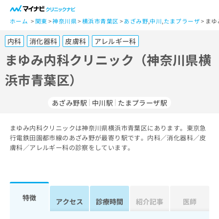
一
般
ホーム
関東
神奈川県
横浜市青葉区
あざみ野
,
中川
,
たまプラーザ
まゆ
ユ
内科
消化器科
皮膚科
アレルギー科
ー
ザ
まゆみ内科クリニック（神奈川県横
ー
浜市青葉区）
の
方
は
あざみ野駅
中川駅
たまプラーザ駅
こ
ち
まゆみ内科クリニックは神奈川県横浜市青葉区にあります。東京急
ら
行電鉄田園都市線のあざみ野が最寄り駅です。内科／消化器科／皮
膚科／アレルギー科の診察をしています。
医
マ
療
イ
関
ナ
係
ビ
者
ク
特徴
アクセス
診療時間
紹介記事
医師
の
リ
方
ニ