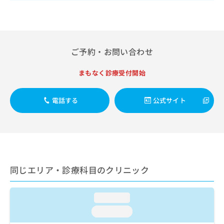
出
稿
クリ
資
稿
ニッ
の
料
クナ
の
お
の
ビサ
お
問
ご
イト
問
い
請
への
ご予約・お問い合わせ
い
合
お問
求
合
合せ
わ
は
フォ
わ
まもなく診療受付開始
せ
こ
ーム
せ
は
ち
とな
は
こ
ら
りま
電話する
公式サイト
こ
ち
す。
ち
ら
クリ
無
ら
ニッ
料
クの
資
情
予
料
報
約・
の
症状
拡
のご
ご
同じエリア・診療科目のクリニック
充
相談
請
の
など
求
お
はで
は
loading...
申
きま
こ
せん
し
loading...
ので
ち
込