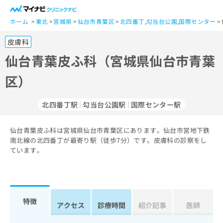
一
般
ホーム
東北
宮城県
仙台市青葉区
北四番丁
,
勾当台公園
,
国際センター
ユ
皮膚科
ー
ザ
仙台青葉皮ふ科（宮城県仙台市青葉
ー
区）
の
方
は
北四番丁駅
勾当台公園駅
国際センター駅
こ
ち
仙台青葉皮ふ科は宮城県仙台市青葉区にあります。仙台市営地下鉄
ら
南北線の北四番丁が最寄り駅（徒歩7分）です。皮膚科の診察をし
ています。
医
マ
療
イ
関
ナ
係
ビ
者
ク
特徴
アクセス
診療時間
紹介記事
医師
の
リ
方
ニ