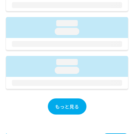
ご了
ら
み
承く
は
ださ
こ
無
い。
ち
料
loading...
ら
情
loading...
報
拡
掲
充
載
の
情
お
報
loading...
申
の
し
loading...
修
込
正
み
は
は
こ
こ
ち
ち
ら
ら
もっと見る
そ
の
他
の