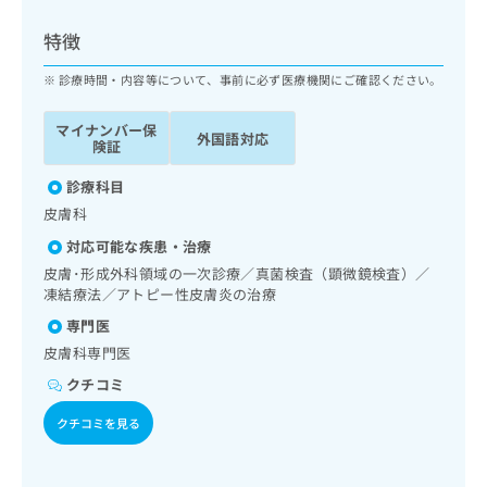
ッ
は
ク
こ
特徴
ナ
ち
ビ
診療時間・内容等について、事前に必ず医療機関にご確認ください。
ら
に
関
マイナンバー保
広
外国語対応
す
広
険証
告
る
告
代
お
診療科目
出
理
問
稿
皮膚科
店
い
の
対応可能な疾患・治療
合
の
お
わ
皮膚･形成外科領域の一次診療／真菌検査（顕微鏡検査）／
方
問
せ
凍結療法／アトピー性皮膚炎の治療
い
は
は
合
こ
専門医
こ
わ
ち
皮膚科専門医
ち
せ
ら
ら
は
クチコミ
こ
こち
クチコミを見る
ち
広
らは
広
ら
告
マイ
告
出
ナビ